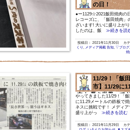
の日！
●ー1129☆2021飯田焼
レコーズに、「飯田焼肉」
ざいます! 大いに盛り上が
したのは、飯
≫続きを読
投稿日：
2021年11月30日
カテ
くり
,
メディア掲載 告知
,
▽ブログ
焼
11/29！「
市】11/29に
肉！ 長さ世界一で
やってきました11/29！「飯
に11.29メートルの鉄板で
ネスに挑戦です！ メディ
盛り上がっ
≫続きを読む
投稿日：
2021年11月29日
カテ
ログ
,
いろんなお知らせ
,
▼スズ