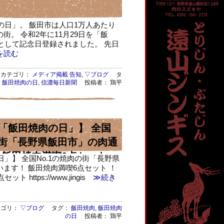
肉の日」。 飯田市は人口1万人あたり
街。 令和2年に11月29日を「飯
」として記念日登録されました。 先日
を読む
カテゴリ：
メディア掲載 告知
,
▽ブログ
タ
：
飯田焼肉の日
,
信濃毎日新聞
投稿者： 鶏平
は「飯田焼肉の日」】 全国
の街「長野県飯田市」の肉通
 飯田焼肉満喫6点セット
日」】 全国No.1の焼肉の街「長野県
ます！ 飯田焼肉満喫6点セット ！
https://www.jingis
≫続き
ゴリ：
▽ブログ
タグ：
飯田焼肉
,
飯田焼肉
の日
投稿者： 鶏平