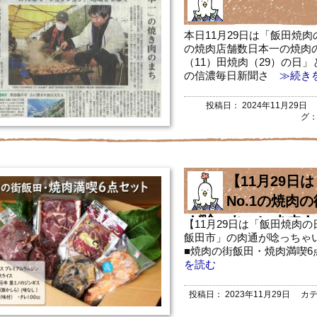
本日11月29日は「飯田焼
の焼肉店舗数日本一の焼肉の
（11）田焼肉（29）の日
の信濃毎日新聞さ
≫続き
投稿日：
2024年11月29日
グ
【11月29日
No.1の焼肉
が唸っちゃいます！
【11月29日は「飯田焼肉の
飯田市」の肉通が唸っちゃい
！
■焼肉の街飯田・焼肉満喫6点セット 
を読む
投稿日：
2023年11月29日
カテ