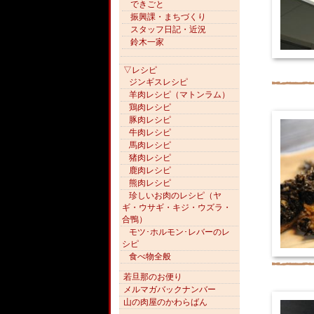
できごと
振興課・まちづくり
スタッフ日記・近況
鈴木一家
▽レシピ
ジンギスレシピ
羊肉レシピ（マトンラム）
鶏肉レシピ
豚肉レシピ
牛肉レシピ
馬肉レシピ
猪肉レシピ
鹿肉レシピ
熊肉レシピ
珍しいお肉のレシピ（ヤ
ギ・ウサギ・キジ・ウズラ・
合鴨）
モツ･ホルモン･レバーのレ
シピ
食べ物全般
若旦那のお便り
メルマガバックナンバー
山の肉屋のかわらばん