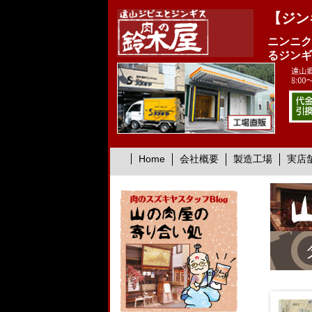
【ジン
ニンニク
るジンギ
Home
会社概要
製造工場
実店