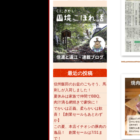
最近の投稿
信州飯田のお盆のごちそう、馬
刺しが入荷しました！
夏休みは家族で仲間でBBQ。
肉汁滴る網焼きで豪快に！
でかいは正義、柔らかいは歓
喜！【創業セールもあとわず
か】
この夏、本店イチオシの豚肉の
逸品！ 創業セールは7/31ま
で！