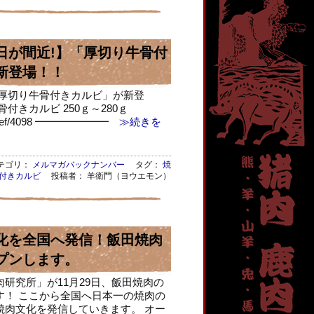
日が間近!】「厚切り牛骨付
新登場！！
「厚切り牛骨付きカルビ」が新登
付きカルビ 250ｇ～280ｇ
/c/beef/4098 ━━━━━━━
≫続きを
ゴリ：
メルマガバックナンバー
タグ：
焼
付きカルビ
投稿者： 羊衛門（ヨウエモン）
化を全国へ発信！飯田焼肉
プンします。
研究所」が11月29日、飯田焼肉の
す！ ここから全国へ日本一の焼肉の
焼肉文化を発信していきます。 オー