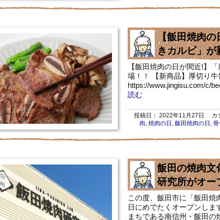
【飯田焼肉の
きカルビ」が
【飯田焼肉の日が間近!】
場！！ 【新商品】厚切り牛骨
https://www.jingisu.com
読む
投稿日：
2022年11月27日
カテ
肉
,
焼肉の日
,
飯田焼肉の日
,
骨
飯田の焼肉文
研究所がオー
この度、飯田市に「飯田焼肉
日にめでたくオープンしま
まちである南信州・飯田の