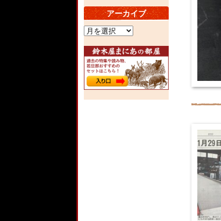
アーカイブ
ア
ー
カ
イ
ブ