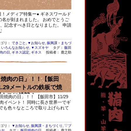
肉の日！メディア特集ー● ギネスワールド
の名が刻まれました。 おめでとうご
り、記念すべき日となりました。 申請
む
ゴリ：
できごと
,
▼お知らせ
,
振興課・まちづ
,
いろんなお知らせ
,
▼スズキヤ
タグ：
飯田
肉の日
,
ギネス認定
,
ギネス
投稿者： 鹿之助
飯田焼肉の日」！！【飯田
11.29メートルの鉄板で焼
ギネスに挑戦！
田焼肉の日」！！ 【飯田市】11/29
焼肉イベント！ 同時に長さ世界一でギ
アでも色々なところで取り上げられて
ゴリ：
▼お知らせ
,
振興課・まちづくり
,
▽ブ
キヤ
タグ：
飯田焼肉の日
投稿者： 鹿之助