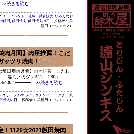
≫続きを読む
ゴリ：
イベント・催事・試食販売
,
いろんなお
街飯田
,
飯田焼肉
,
飯田焼肉の日
投稿者： 羊
衛門（ヨウエモン）
田焼肉月間】肉屋推薦！こだ
ガッツリ焼肉！
月は飯田焼肉月間】肉屋推薦！こだわ
牛 黒ミノのジンギス 260g
eef/4002 ━━━━━━
≫続きを読む
ゴリ：
メルマガバックナンバー
タグ：
焼
田焼肉の日
投稿者： 羊衛門（ヨウエモン）
！1129☆2021飯田焼肉