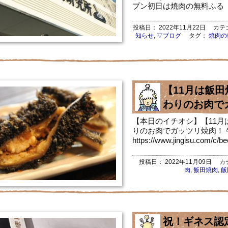
プン初日は焼肉の無料ふる
投稿日：
2022年11月22日
カテ
知らせ
,
▽ブログ
タグ：
焼肉の
【11月は飯
わりのお肉で
【本日のイチオシ】【11
りのお肉でガッツリ焼肉！ 
https://www.jingisu.com/c/b
投稿日：
2022年11月09日
カテ
肉
,
飯田焼肉
,
飯
祝！ギネス認定