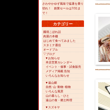
さわやかゆず風味で猛暑を乗り
切れ！ 創業セールは7/31ま
で！
カテゴリー
國境こぼれ話
肉屋の本棚
はじめて食べてみました
スタミナ通信
オードブル
▽ブログ
▼お知らせ
本店営業カレンダー
イベント・催事・試食販売
メディア掲載 告知
いろんなお知らせ
▼遠山郷
自然･山･動物･植物
いろんな風景
山の暮らし・ひと
遠山の食・郷土料理
▼スズキヤ