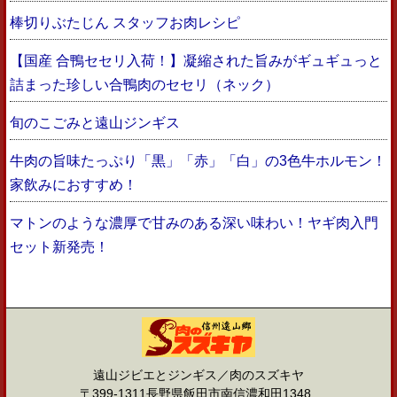
棒切りぶたじん スタッフお肉レシピ
【国産 合鴨セセリ入荷！】凝縮された旨みがギュギュっと
詰まった珍しい合鴨肉のセセリ（ネック）
旬のこごみと遠山ジンギス
牛肉の旨味たっぷり「黒」「赤」「白」の3色牛ホルモン！
家飲みにおすすめ！
マトンのような濃厚で甘みのある深い味わい！ヤギ肉入門
セット新発売！
遠山ジビエとジンギス／肉のスズキヤ
〒399-1311長野県飯田市南信濃和田1348