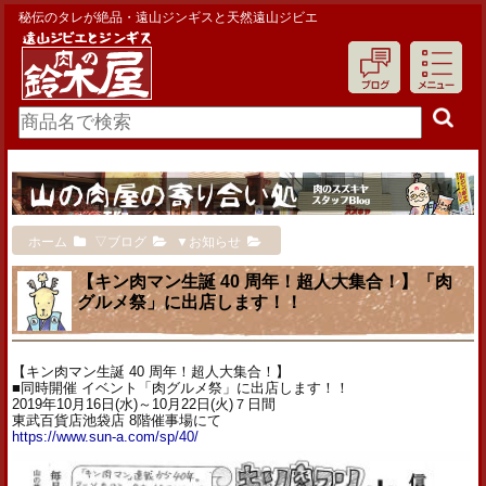
秘伝のタレが絶品・遠山ジンギスと天然遠山ジビエ
ホーム
▽ブログ
▼お知らせ
【キン肉マン生誕 40 周年！超人大集合！】「肉
グルメ祭」に出店します！！
【キン肉マン生誕 40 周年！超人大集合！】
■同時開催 イベント「肉グルメ祭」に出店します！！
2019年10月16日(水)～10月22日(火)７日間
東武百貨店池袋店 8階催事場にて
https://www.sun-a.com/sp/40/