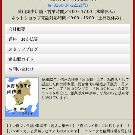
Tel 0260-34-2222(代)
遠山郷実店舗・営業時間／8:00～17:00（水曜休み）
ネットショップ電話対応時間／9:00～16:00（土日祝休み）
会社概要
送料・お支払等
スタッフブログ
遠山郷ガイド
お問い合わせ
昭和32年、信州の秘境「遠山郷」にて、精肉店として
誕生した肉の鈴木屋。総合食肉の製造加工販売一貫メ
ーカーとして「遠山ジンギス」「遠山ジビエ」の２ブ
ランドを中心に、創業以来60余年、伝統の味と技を守
り続けています。
【キン肉マン生誕 40 周年！超人大集合！】「肉グルメ祭」に出店します！！ |
【ジンギスカンと天然ジビエ／肉のスズキヤ】 ニンニクと信州味噌を隠し味