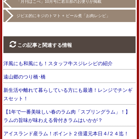
「月刊はこべ」10月号に若旦那のお便りが掲載
ジビエ的にキジのトマト + ビール煮「お肉レシピ」
この記事と関連する情報
洋風にも和風にも！スタッフ牛スジレシピの紹介
遠山郷のつり橋･橋
新生活や離れて暮らしている方にも最適！レンジでチンギ
スセット！
【1年で一番美味しい春のラム肉「スプリングラム」！】
ラムの旨味が味わえる骨付きラムはいかが？
アイスランド産ラム！ポイント２倍還元本日４/２４迄！