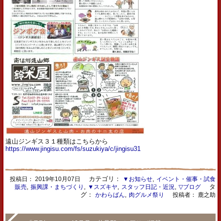
遠山ジンギス３１種類はこちらから
https://www.jingisu.com/fs/suzukiya/c/jingisu31
カテゴリ：
,
投稿日：
2019年10月07日
▼お知らせ
イベント・催事・試食
,
,
,
,
タ
販売
振興課・まちづくり
▼スズキヤ
スタッフ日記・近況
▽ブログ
グ：
,
かわらばん
肉グルメ祭り
投稿者： 鹿之助