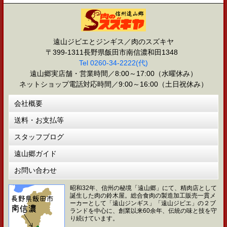
遠山ジビエとジンギス／肉のスズキヤ
〒399-1311長野県飯田市南信濃和田1348
Tel 0260-34-2222(代)
遠山郷実店舗・営業時間／8:00～17:00（水曜休み）
ネットショップ電話対応時間／9:00～16:00（土日祝休み）
会社概要
送料・お支払等
スタッフブログ
遠山郷ガイド
お問い合わせ
昭和32年、信州の秘境「遠山郷」にて、精肉店として
誕生した肉の鈴木屋。総合食肉の製造加工販売一貫メ
ーカーとして「遠山ジンギス」「遠山ジビエ」の２ブ
ランドを中心に、創業以来60余年、伝統の味と技を守
り続けています。