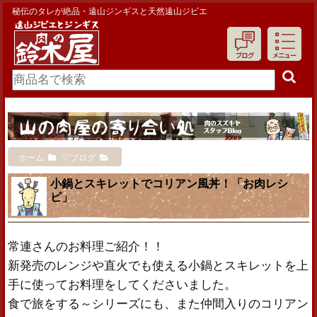
秘伝のタレが絶品・遠山ジンギスと天然遠山ジビエ
ホーム
▽ブログ
小鍋とスキレットでコリアン風丼！「お肉レシ
ピ」
常連さんのお料理ご紹介！！
新発売のレンジや直火でも使える小鍋とスキレットを上
手に使ってお料理をしてくださいました。
食で旅をする～シリーズにも、また仲間入りのコリアン