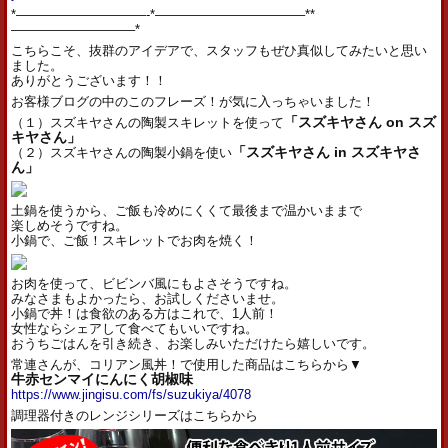
*——————————-*———————————–**
—————————–*
こちらこそ、抜群のアイデアで、スタッフもぜひ真似してみたいと思い
ました。
ありがとうございます！！
お客様ブログの中のこのフレーズ！が気に入っちゃいました！
（１）スズキヤさんの陶製スキレットを使って
「スズキヤさん on スズ
キヤさん」
（２）スズキヤさんの陶製小鍋を使い
「スズキヤさん in スズキヤさ
ん」
土鍋を使うから、ご飯も冷めにくくて最後まで温かいままで
楽しめそうですね。
小鍋で、ご飯！スキレットでお肉を焼く！
お肉を使って、ビビンバ風にもよさそうですね。
みなさまもよかったら、お試しくださいませ。
小鍋で丼！は食欲のある方はこれで、1人前！
女性ならシェアして食べてもいいですね。
おうちごはんを引き続き、お楽しみいただけたら嬉しいです。
常連さんが、コリアン風丼！で使用した商品はこちらから▼
牛赤センマイにんにく胡椒味
https://www.jingisu.com/fs/suzukiya/4078
調理器付きのレンジシリーズはこちらから