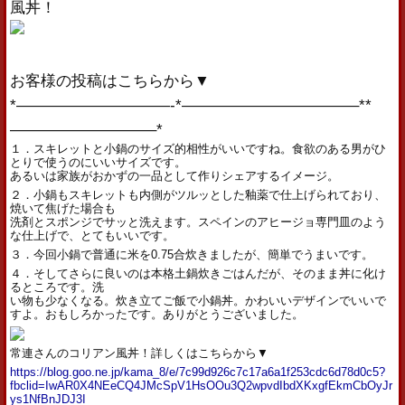
風丼！
お客様の投稿はこちらから▼
*——————————-*———————————–**
—————————–*
１．スキレットと小鍋のサイズ的相性がいいですね。食欲のある男がひ
とりで使うのにいいサイズです。
あるいは家族がおかずの一品として作りシェアするイメージ。
２．小鍋もスキレットも内側がツルッとした釉薬で仕上げられており、
焼いて焦げた場合も
洗剤とスポンジでサッと洗えます。スペインのアヒージョ専門皿のよう
な仕上げで、とてもいいです。
３．今回小鍋で普通に米を0.75合炊きましたが、簡単でうまいです。
４．そしてさらに良いのは本格土鍋炊きごはんだが、そのまま丼に化け
るところです。洗
い物も少なくなる。炊き立てご飯で小鍋丼。かわいいデザインでいいで
すよ。おもしろかったです。ありがとうございました。
常連さんのコリアン風丼！詳しくはこちらから▼
https://blog.goo.ne.jp/kama_8/e/7c99d926c7c17a6a1f253cdc6d78d0c5?
fbclid=IwAR0X4NEeCQ4JMcSpV1HsOOu3Q2wpvdIbdXKxgfEkmCbOyJr
ys1NfBnJDJ3I