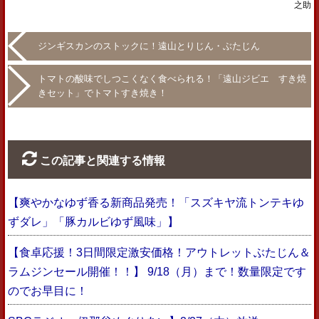
之助
ジンギスカンのストックに！遠山とりじん・ぶたじん
トマトの酸味でしつこくなく食べられる！「遠山ジビエ すき焼
きセット」でトマトすき焼き！
この記事と関連する情報
【爽やかなゆず香る新商品発売！「スズキヤ流トンテキゆ
ずダレ」「豚カルビゆず風味」】
【食卓応援！3日間限定激安価格！アウトレットぶたじん＆
ラムジンセール開催！！】 9/18（月）まで！数量限定です
のでお早目に！