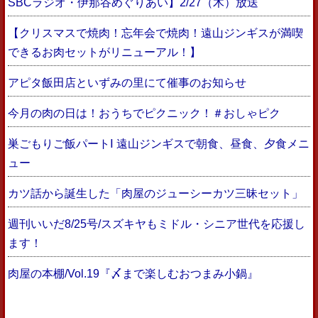
SBCラジオ・伊那谷めぐりあい】2/27（木）放送
【クリスマスで焼肉！忘年会で焼肉！遠山ジンギスが満喫
できるお肉セットがリニューアル！】
アピタ飯田店といずみの里にて催事のお知らせ
今月の肉の日は！おうちでピクニック！＃おしゃピク
巣ごもりご飯パートⅠ 遠山ジンギスで朝食、昼食、夕食メニ
ュー
カツ話から誕生した「肉屋のジューシーカツ三昧セット」
週刊いいだ8/25号/スズキヤもミドル・シニア世代を応援し
ます！
肉屋の本棚/Vol.19『〆まで楽しむおつまみ小鍋』