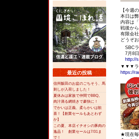
【今週の
本日は弊
内容は「
戦後から
有限会社
どうぞお
SBCラ
7月8日(
http://
▼▼▼ラ
https://
最近の投稿
信州飯田のお盆のごちそう、馬
刺しが入荷しました！
夏休みは家族で仲間でBBQ。
肉汁滴る網焼きで豪快に！
でかいは正義、柔らかいは歓
喜！【創業セールもあとわず
か】
この夏、本店イチオシの豚肉の
逸品！ 創業セールは7/31ま
★現在毎
で！