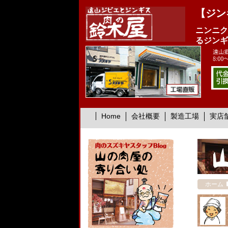
【ジン
ニンニク
るジンギ
Home
会社概要
製造工場
実店
ホーム