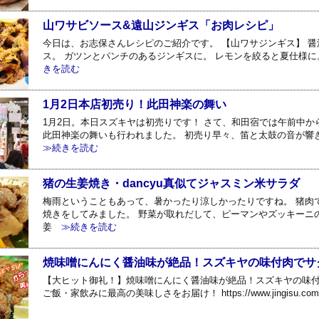
山ワサビソース&遠山ジンギス「お肉レシピ」
今日は、お志保さんレシピのご紹介です。 【山ワサジンギス】 
ス。 ガツンとパンチのあるジンギスに。 レモンを絞ると夏仕様
きを読む
1月2日本店初売り！此田神楽の舞い
1月2日。本日スズキヤは初売りです！ さて、和田宿では午前中か
此田神楽の舞いも行われました。 初売り早々、笛と太鼓の音が響き
≫続きを読む
猪の生姜焼き・dancyu真似てジャスミン米サラダ
梅雨ということもあって、暑かったり涼しかったりですね。 猪肉
焼きをしてみました。 野菜が取れだして、ピーマンやズッキーニ
姜
≫続きを読む
焼味噌にんにく醤油味が絶品！スズキヤの味付肉でサ
【大ヒット御礼！】焼味噌にんにく醤油味が絶品！スズキヤの味付
ご飯・家飲みに最高の美味しさをお届け！ https://www.jingisu.com/f