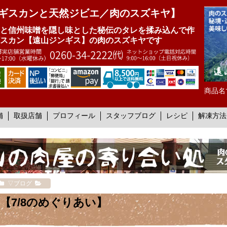
ギスカンと天然ジビエ／肉のスズキヤ】
と信州味噌を隠し味とした秘伝のタレを揉み込んで作
スカン【遠山ジンギス】の肉のスズキヤです
商品名
舗
取扱店舗
プロフィール
スタッフブログ
レシピ
解凍方法
▽ブログ
【7/8のめぐりあい】