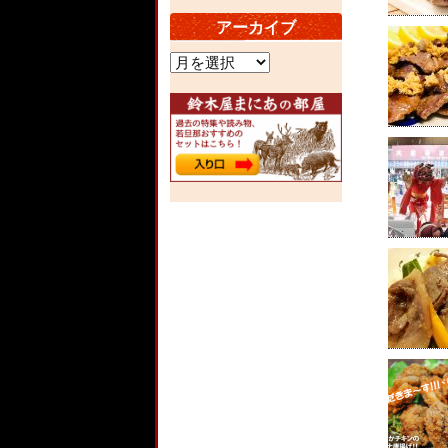
アーカイブ
ア
ー
カ
イ
ブ