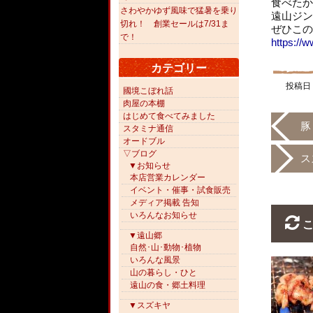
食べたか
さわやかゆず風味で猛暑を乗り
遠山ジン
切れ！ 創業セールは7/31ま
ぜひこの
で！
https://
カテゴリー
投稿日
國境こぼれ話
肉屋の本棚
はじめて食べてみました
豚
スタミナ通信
オードブル
▽ブログ
ス
▼お知らせ
本店営業カレンダー
イベント・催事・試食販売
メディア掲載 告知
いろんなお知らせ
こ
▼遠山郷
自然･山･動物･植物
いろんな風景
山の暮らし・ひと
遠山の食・郷土料理
▼スズキヤ