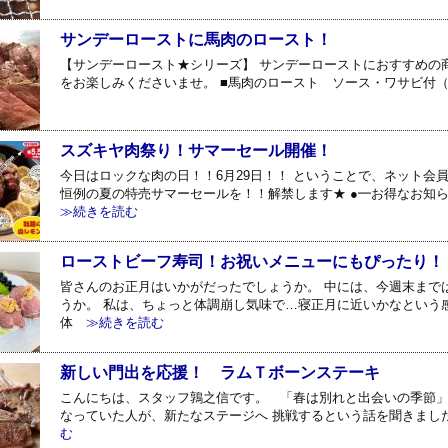
サンデーローストに馬肉のロースト！
【サンデーロースト★シリーズ】 サンデーローストにおすすめの
をお楽しみくださいませ。 ■馬肉のロースト ソース・ワサビ付（220～2
スズキヤ肉祭り！サマーセール開催！
今日はロックな肉の日！！6月29日！！ ということで、ネット会
恒例の夏の特売サマーセールを！！解禁します★ ●━お得なお知ら
≫続きを読む
ローストビーフ寿司！お祝いメニューにもぴったり！
皆さんのお正月はいかがだったでしょうか。 中には、今週末まで
うか。 私は、ちょっと体調崩し気味で…寝正月に近いかなという
体
≫続きを読む
新しい門出を応援！ ラムＴボーンステーキ
こんにちは、スタッフ鶉之信です。 「春は別れと出会いの季節」
なっていた人が、新たなステージへ 挑戦するという話を聞きまし
む