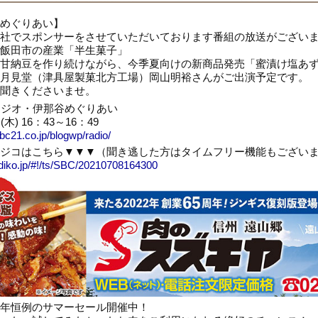
めぐりあい】
社でスポンサーをさせていただいております番組の放送がござい
飯田市の産業「半生菓子」
甘納豆を作り続けながら、今季夏向けの新商品発売「
蜜漬け塩あ
月見堂（津具屋製菓北方工場）岡山明裕さんがご出演予定です。
聞きくださいませ。
ジオ・伊那谷めぐりあい
木) 16：43～16：49
sbc21.co.jp/blogwp/radio/
ジコはこちら▼▼▼（聞き逃した方はタイムフリー機能もござい
radiko.jp/#!/ts/SBC/20210708164300
年恒例のサマーセール開催中！