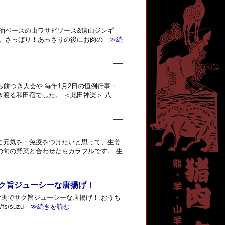
醤油ベースの山ワサビソース&遠山ジンギ
に。さっぱり！あっさりの後にお肉の
≫続
ら餅つき大会や 毎年1月2日の恒例行事・
渡る和田宿でした。 ＜此田神楽＞ 八
で元気を・免疫をつけたいと思って、生姜
の旬の野菜と合わせたらカラフルです。 生
ク旨ジューシーな唐揚げ！
肉でサク旨ジューシーな唐揚げ！ おうち
s/suzu
≫続きを読む