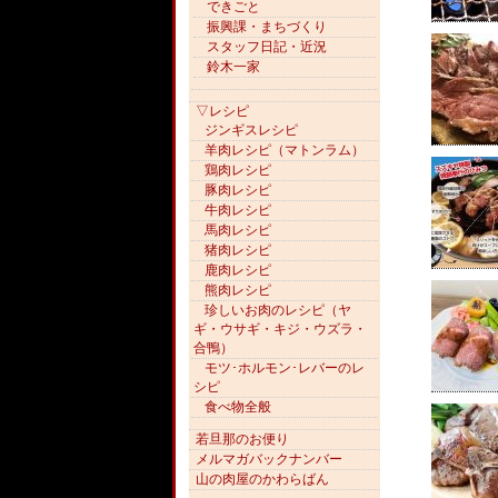
できごと
振興課・まちづくり
スタッフ日記・近況
鈴木一家
▽レシピ
ジンギスレシピ
羊肉レシピ（マトンラム）
鶏肉レシピ
豚肉レシピ
牛肉レシピ
馬肉レシピ
猪肉レシピ
鹿肉レシピ
熊肉レシピ
珍しいお肉のレシピ（ヤ
ギ・ウサギ・キジ・ウズラ・
合鴨）
モツ･ホルモン･レバーのレ
シピ
食べ物全般
若旦那のお便り
メルマガバックナンバー
山の肉屋のかわらばん