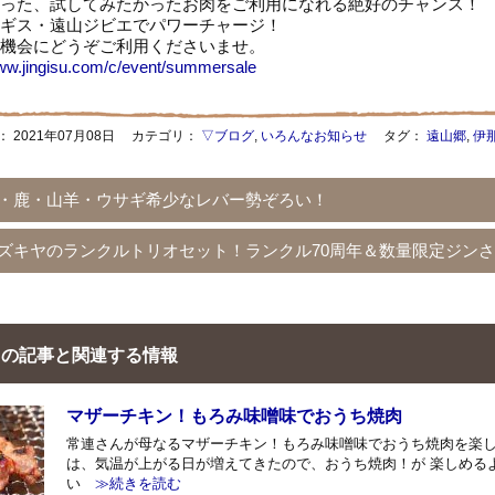
った、試してみたかったお肉をご利用になれる絶好のチャンス！
ギス・遠山ジビエでパワーチャージ！
機会にどうぞご利用くださいませ。
www.jingisu.com/c/event/summersale
：
2021年07月08日
カテゴリ：
▽ブログ
,
いろんなお知らせ
タグ：
遠山郷
,
伊
・鹿・山羊・ウサギ希少なレバー勢ぞろい！
ズキヤのランクルトリオセット！ランクル70周年＆数量限定ジン
の記事と関連する情報
マザーチキン！もろみ味噌味でおうち焼肉
常連さんが母なるマザーチキン！もろみ味噌味でおうち焼肉を楽し
は、気温が上がる日が増えてきたので、おうち焼肉！が 楽しめる
い
≫続きを読む