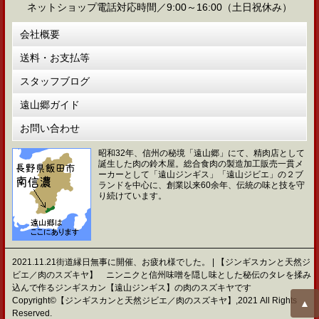
ネットショップ電話対応時間／9:00～16:00（土日祝休み）
会社概要
送料・お支払等
スタッフブログ
遠山郷ガイド
お問い合わせ
昭和32年、信州の秘境「遠山郷」にて、精肉店として
誕生した肉の鈴木屋。総合食肉の製造加工販売一貫メ
ーカーとして「遠山ジンギス」「遠山ジビエ」の２ブ
ランドを中心に、創業以来60余年、伝統の味と技を守
り続けています。
2021.11.21街道縁日無事に開催、お疲れ様でした。 | 【ジンギスカンと天然ジ
ビエ／肉のスズキヤ】 ニンニクと信州味噌を隠し味とした秘伝のタレを揉み
込んで作るジンギスカン【遠山ジンギス】の肉のスズキヤです
Copyright©【ジンギスカンと天然ジビエ／肉のスズキヤ】,2021 All Rights
▲
Reserved.