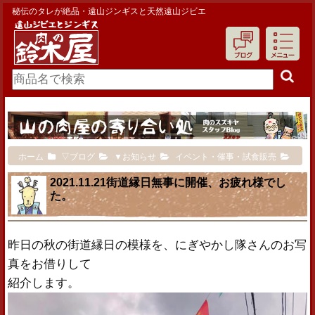
秘伝のタレが絶品・遠山ジンギスと天然遠山ジビエ
ホーム
▽ブログ
▼お知らせ
イベント・催事・試食販売
2021.11.21街道縁日無事に開催、お疲れ様でし
た。
昨日の秋の街道縁日の模様を、にぎやかし隊さんのお写
真をお借りして
紹介します。