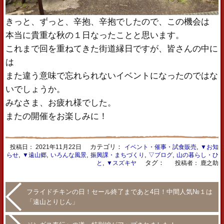
きっと、ずっと、辛抱、辛抱でしたので、この機会は
本当に貴重な秋の１日なったことと思います。
これまで回を重ねてきた街道縁日ですが、皆さんの中に
は
また違う意味で忘れられないイベントになったのではな
いでしょうか。
みなさま、お疲れ様でした。
またの開催をお楽しみに！
カテゴリ：
,
投稿日：
2021年11月22日
イベント・催事・試食販売
▼お知
,
,
,
,
,
らせ
▼遠山郷
いろんな風景
振興課・まちづくり
▽ブログ
山の暮らし・ひ
,
タグ：
と
▼スズキヤ
投稿者： 鹿之助
フライドチキンの日！セール終了まであと4日！中間人気№１は
「遠山とりじん」