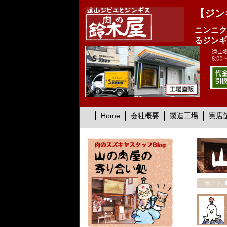
【ジン
ニンニク
るジンギ
Home
会社概要
製造工場
実店
ホーム