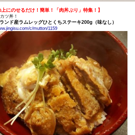
の上にのせるだけ！簡単！「肉丼ぶり」特集！】
カツ丼！
ランド産ラムレッグひとくちステーキ200g（味なし）
www.jingisu.com/c/mutton/1159