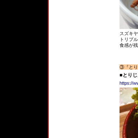
スズキヤ
トリプル
食感が残
③『とり
■とりじ
https://