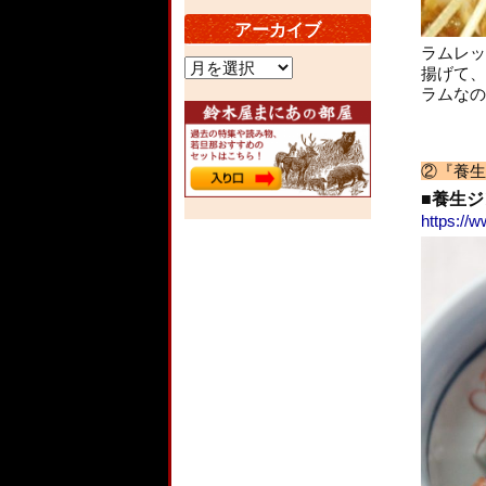
アーカイブ
ラムレッ
ア
揚げて、
ー
ラムなの
カ
イ
ブ
②『養生
■養生ジ
https://w