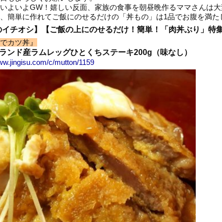
いよいよGW！嬉しい反面、家族の食事を朝昼晩作るママさんは大
、簡単に作れてご飯にのせるだけの「丼もの」は1品でお腹を満た
のイチオシ】【ご飯の上にのせるだけ！簡単！「肉丼ぶり」特
でカツ丼』
ランド産ラムレッグひとくちステーキ200g（味なし）
www.jingisu.com/c/mutton/1159