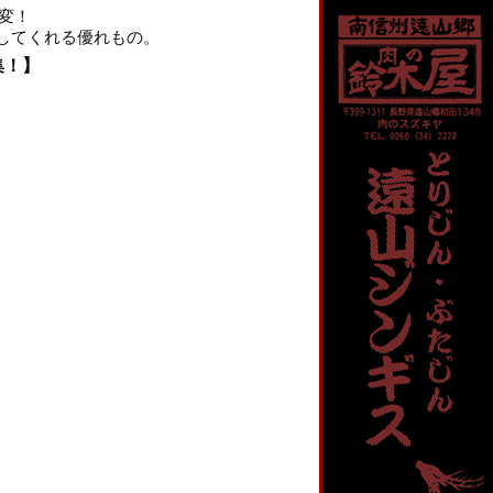
変！
してくれる優れもの。
集！】