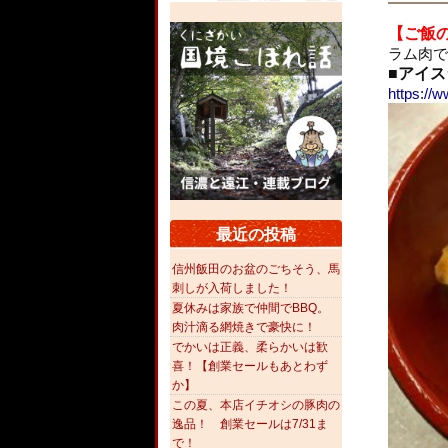
【ご飯
ラム肉で
■アイス
https://
最近の投稿
信州飯田のお盆のごちそう、馬
刺しが入荷しました！
夏休みは家族で仲間でBBQ。
肉汁滴る網焼きで豪快に！
でかいは正義、柔らかいは歓
喜！【創業セールもあとわず
か】
この夏、本店イチオシの豚肉の
逸品！ 創業セールは7/31ま
で！