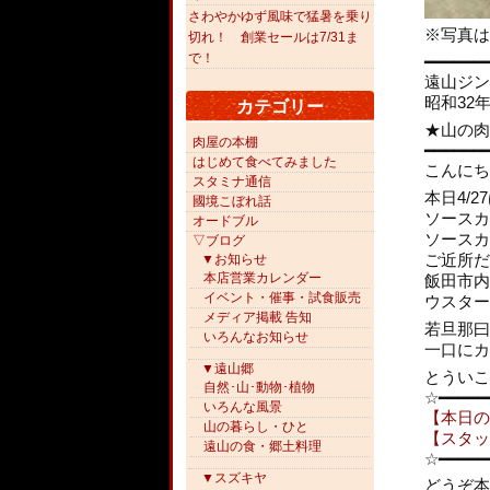
さわやかゆず風味で猛暑を乗り
※写真は
切れ！ 創業セールは7/31ま
で！
━━━━━━
遠山ジン
昭和32
カテゴリー
★山の肉屋
肉屋の本棚
━━━━━━
はじめて食べてみました
こんにち
スタミナ通信
本日4/
國境こぼれ話
ソースカ
オードブル
ソースカ
▽ブログ
ご近所だ
▼お知らせ
本店営業カレンダー
飯田市内
イベント・催事・試食販売
ウスター
メディア掲載 告知
若旦那曰
いろんなお知らせ
一口にカ
▼遠山郷
とういこ
自然･山･動物･植物
☆━━━━━
いろんな風景
【本日の
山の暮らし・ひと
【スタッ
遠山の食・郷土料理
☆━━━━━
▼スズキヤ
どうぞ本