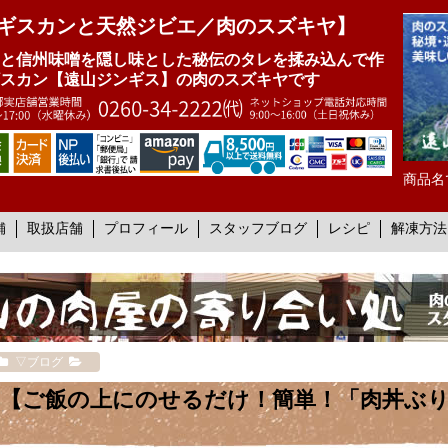
ギスカンと天然ジビエ／肉のスズキヤ】
と信州味噌を隠し味とした秘伝のタレを揉み込んで作
スカン【遠山ジンギス】の肉のスズキヤです
商品名
舗
取扱店舗
プロフィール
スタッフブログ
レシピ
解凍方法
▽ブログ
【ご飯の上にのせるだけ！簡単！「肉丼ぶり