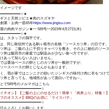
イメージです
━━━━━━━━━━☆★
ギスと天然ジビエ★肉のスズキヤ
年創業・お肉一筋65年
https://www.jingisu.com
の肉肉マガジン★━ 589号━2023年4月27日(木)
━━━━━━━━━━☆★
は。スタッフの鶏平です。
27は、同じ南信州である駒ヶ根市の名物「ソースカツ丼」の日です。
ツ丼は、ご飯の上に千切りキャベツを敷き、その上に秘伝のソー
ツ丼は飯田市の家庭では馴染みが少ない食べ方ですが、
けあって知らない人はいません。
では醤油ベースの卵とじのカツ丼が一般的ですが、
ソースベースの卵とじなんかもあります。
く、我が家ではニンニクの効いたジンギスの味付け肉に衣をつけ
ツ丼と言っても、地域性があって面白いですね～。
とで589号のメルマガはこちら
━━━━━━━━━━━━━━━━━━━☆
イチオシ】【ご飯の上にのせるだけ！簡単！「肉丼ぶり」特集！
フのオススメ】BBQのお供に「ライスパテ」
━━━━━━━━━━━━━━━━━━━☆
日もよろしくお願いします。