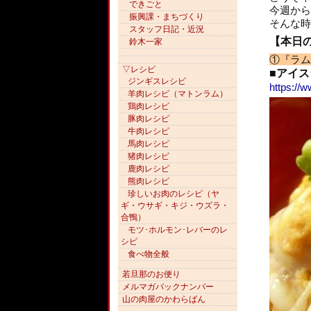
できごと
今週から
振興課・まちづくり
そんな時
スタッフ日記・近況
【本日
鈴木一家
①『ラム
▽レシピ
■アイス
ジンギスレシピ
https://
羊肉レシピ（マトンラム）
鶏肉レシピ
豚肉レシピ
牛肉レシピ
馬肉レシピ
猪肉レシピ
鹿肉レシピ
熊肉レシピ
珍しいお肉のレシピ（ヤ
ギ・ウサギ・キジ・ウズラ・
合鴨）
モツ･ホルモン･レバーのレ
シピ
食べ物全般
若旦那のお便り
メルマガバックナンバー
山の肉屋のかわらばん