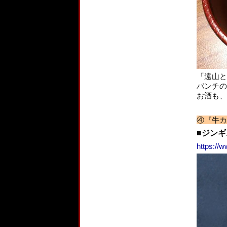
「遠山と
パンチの
お酒も、
④『牛カ
■ジンギ
https://w