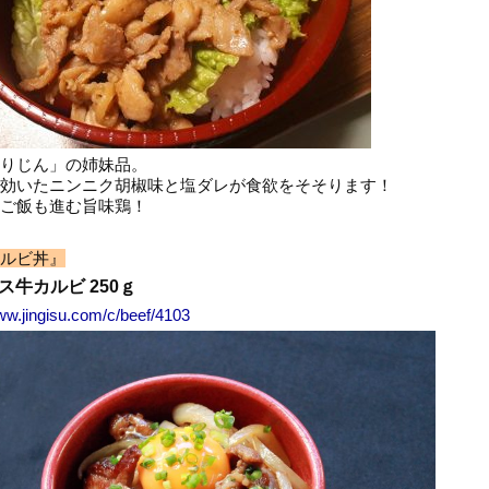
りじん」の姉妹品。
効いたニンニク胡椒味と塩ダレが食欲をそそります！
ご飯も進む旨味鶏！
ルビ丼』
ス牛カルビ 250ｇ
ww.jingisu.com/c/beef/4103