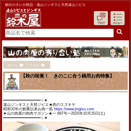
秘伝のタレが絶品・遠山ジンギスと天然遠山ジビエ
ホーム
▽ブログ
【秋の味覚！ きのこに合う鍋用お肉特集】
━━━━━━━━━━━━━━━━☆★
遠山ジンギスと天然ジビエ★肉のスズキヤ
昭和32年の創業以来お肉一筋
https://www.jingisu.com
★山の肉屋の肉肉マガジン★━ 897号━2025年10月25日(土)
━━━━━━━━━━━━━━━━☆★