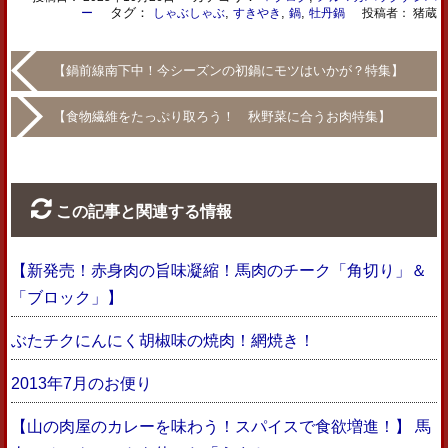
タグ：
,
,
,
ー
しゃぶしゃぶ
すきやき
鍋
牡丹鍋
投稿者： 猪蔵
【鍋前線南下中！今シーズンの初鍋にモツはいかが？特集】
【食物繊維をたっぷり取ろう！ 秋野菜に合うお肉特集】
この記事と関連する情報
【新発売！赤身肉の旨味凝縮！馬肉のチーク「角切り」＆
「ブロック」】
ぶたチクにんにく胡椒味の焼肉！網焼き！
2013年7月のお便り
【山の肉屋のカレーを味わう！スパイスで食欲増進！】 馬