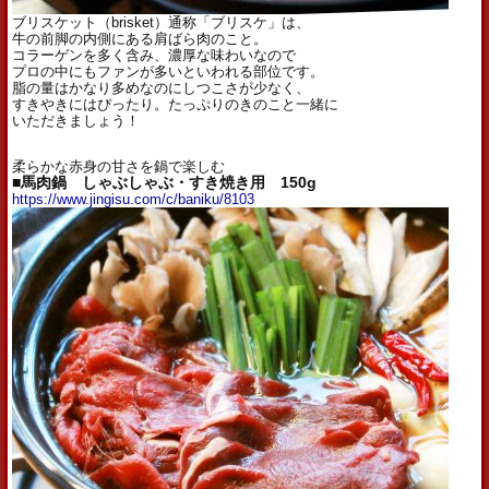
ブリスケット（brisket）通称「ブリスケ」は、
牛の前脚の内側にある肩ばら肉のこと。
コラーゲンを多く含み、濃厚な味わいなので
プロの中にもファンが多いといわれる部位です。
脂の量はかなり多めなのにしつこさが少なく、
すきやきにはぴったり。たっぷりのきのこと一緒に
いただきましょう！
柔らかな赤身の甘さを鍋で楽しむ
■馬肉鍋 しゃぶしゃぶ・すき焼き用 150g
https://www.jingisu.com/c/baniku/8103