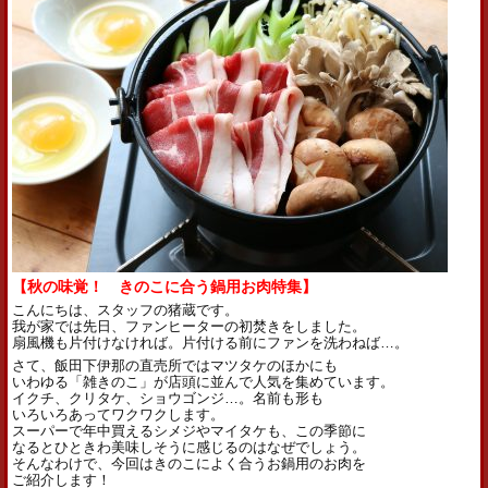
【秋の味覚！ きのこに合う鍋用お肉特集】
こんにちは、スタッフの猪蔵です。
我が家では先日、ファンヒーターの初焚きをしました。
扇風機も片付けなければ。片付ける前にファンを洗わねば…。
さて、飯田下伊那の直売所ではマツタケのほかにも
いわゆる「雑きのこ」が店頭に並んで人気を集めています。
イクチ、クリタケ、ショウゴンジ…。名前も形も
いろいろあってワクワクします。
スーパーで年中買えるシメジやマイタケも、この季節に
なるとひときわ美味しそうに感じるのはなぜでしょう。
そんなわけで、今回はきのこによく合うお鍋用のお肉を
ご紹介します！