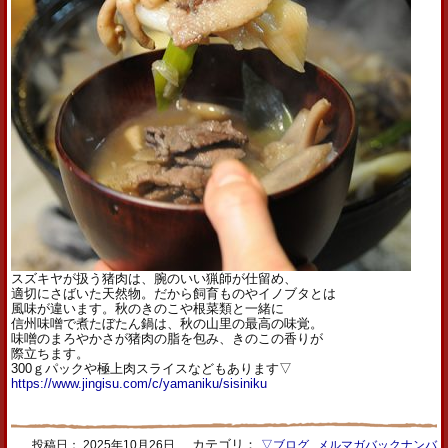
スズキヤが扱う猪肉は、腕のいい猟師が仕留め、
適切にさばいた天然物。だから飼育ものやイノブタとは
風味が違います。秋のきのこや根菜類と一緒に
信州味噌で煮たぼたん鍋は、秋の山里の最高の味覚。
味噌のまろやかさが猪肉の脂を包み、きのこの香りが
際立ちます。
300ｇパックや極上肉スライスなどもあります▽
https://www.jingisu.com/c/yamaniku/sisiniku
カテゴリ：
,
投稿日：
2025年10月26日
▽ブログ
メルマガバックナンバ