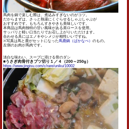
馬肉を鍋で楽しむ際は、煮込みすぎないのがコツ。
だからまずは、さっと熱湯にくぐらせるしゃぶしゃぶが
おすすめです。もちろんすきやきも美味しいです。
本商品は馬肉独特の甘い風味がある肩ロースを使用。
サッパリと軽い口当たりでお召し上がりいただけます。
合わせる具にはエノキやシメジが相性いいですね。
※写真は馬と鹿がセットになった
馬鹿鍋
（ばかなべ）
のもの。
左側のお肉が馬肉です。
淡白な味わい、スープに溶ける骨のダシ
■うさぎ肉骨付きブツ切り１／４（200～250g）
https://www.jingisu.com/c/rare/uniku/10002