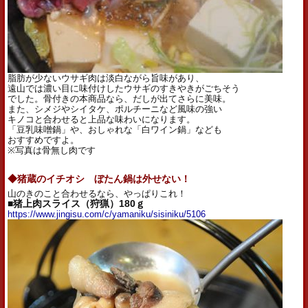
脂肪が少ないウサギ肉は淡白ながら旨味があり、
遠山では濃い目に味付けしたウサギのすきやきがごちそう
でした。骨付きの本商品なら、だしが出てさらに美味。
また、シメジやシイタケ、ポルチーニなど風味の強い
キノコと合わせると上品な味わいになります。
「豆乳味噌鍋」や、おしゃれな「白ワイン鍋」なども
おすすめですよ。
※写真は骨無し肉です
◆猪蔵のイチオシ ぼたん鍋は外せない！
山のきのこと合わせるなら、やっぱりこれ！
■猪上肉スライス（狩猟）180ｇ
https://www.jingisu.com/c/yamaniku/sisiniku/5106