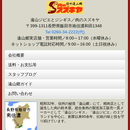
遠山ジビエとジンギス／肉のスズキヤ
〒399-1311長野県飯田市南信濃和田1348
Tel 0260-34-2222(代)
遠山郷実店舗・営業時間／8:00～17:00（水曜休み）
ネットショップ電話対応時間／9:00～16:00（土日祝休み）
会社概要
送料・お支払等
スタッフブログ
遠山郷ガイド
お問い合わせ
昭和32年、信州の秘境「遠山郷」にて、精肉店として
誕生した肉の鈴木屋。総合食肉の製造加工販売一貫メ
ーカーとして「遠山ジンギス」「遠山ジビエ」の２ブ
ランドを中心に、創業以来60余年、伝統の味と技を守
り続けています。