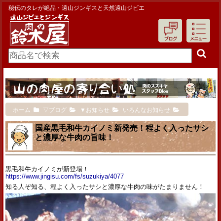
秘伝のタレが絶品・遠山ジンギスと天然遠山ジビエ
ホーム
▽ブログ
▼お知らせ
いろんなお知らせ
国産黒毛和牛カイノミ新発売！程よく入ったサシ
と濃厚な牛肉の旨味！
黒毛和牛カイノミが新登場！
https://www.jingisu.com/fs/suzukiya/4077
知る人ぞ知る、程よく入ったサシと濃厚な牛肉の味がたまりません！