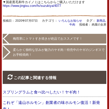
▼国産黒毛和牛カイノミはこちらからご購入いただけます
https://www.jingisu.com/fs/suzukiya/4077
カテゴリ：
タグ：
,
投稿日：
2020年07月07日
いろんなお知らせ
新商品
牛肉
投稿者： 肉屋の女房
梅雨寒にトマトすき焼きが絶品でおススメです！
柔らかく独特な甘みが魅力のヤギ肉！特売中のヤギのジンギスで
お手軽焼肉！
この記事と関連する情報
スプリングラムと食べ比べしたい！ヤギ肉！
これぞ「遠山ホルモン」創業者の味ホルモン復活！新発