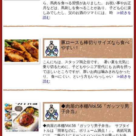
ら、馬肉を食べる習慣がありました。 お祝い事やお正
月などは、馬刺しを食べることがあり、 子ども心に楽
しみでしたし、父のお酒のツマミには、 時
≫続きを
読む
豚ロースも棒切りサイズなら食べ
やすい！
こんにちは、スタッフ鶉之信です。 暑い夏を元気に
乗り切るために、子どもやシニア世代にも お肉を摂っ
てほしいところですが、厚いお肉は噛みきれなかった
り、 食べにくい、という方もいらっしゃい
≫続きを
読む
◆肉屋の本棚/Vol.56『ガッツリ男
子弁当』
◆肉屋の本棚/Vol.56『ガッツリ男子弁当』 サブタイ
トルは「簡単なのに、ボリューム満点！」。 表紙写真
には、ご飯の上にドーンとハンバークが乗ったお弁