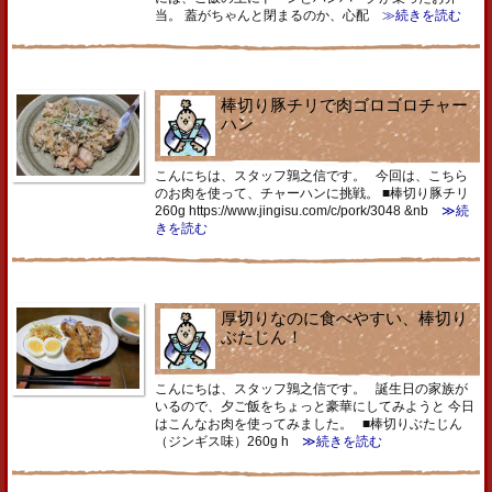
当。 蓋がちゃんと閉まるのか、心配
≫続きを読む
棒切り豚チリで肉ゴロゴロチャー
ハン
こんにちは、スタッフ鶉之信です。 今回は、こちら
のお肉を使って、チャーハンに挑戦。 ■棒切り豚チリ
260g https://www.jingisu.com/c/pork/3048 &nb
≫続
きを読む
厚切りなのに食べやすい、棒切り
ぶたじん！
こんにちは、スタッフ鶉之信です。 誕生日の家族が
いるので、夕ご飯をちょっと豪華にしてみようと 今日
はこんなお肉を使ってみました。 ■棒切りぶたじん
（ジンギス味）260g h
≫続きを読む