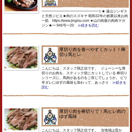
━━━━━━━━━━━━━━━━☆★ 遠山ジンギス
と天然ジビエ★肉のスズキヤ 昭和32年の創業以来お肉
一筋 https://www.jingisu.com ★山の肉屋の肉肉マガ
ジン★━ 946号━20
≫続きを読む
厚切り肉を食べやすくカット！棒
切り馬ヒレ
こんにちは、スタッフ鶉之信です。 ジューシーな厚
切りのお肉を、スティック状にカットしている 棒切り
シリーズに、馬肉があるのをご存じでしょうか。 ピリ
辛ダレにゆずの風味も加わって、あっさり
≫続きを
読む
厚切り肉を棒切りで！馬ヒレ肉の
ゆず風味
こんにちは。スタッフ鶉之信です。 当地域は昔か