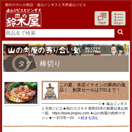
秘伝のタレが絶品・遠山ジンギスと天然遠山ジビエ
タグ：棒切り
この夏、本店イチオシの豚肉の逸
品！ 創業セールは7/31まで！
━━━━━━━━━━━━━━━━☆★ 遠山ジンギス
と天然ジビエ★肉のスズキヤ 昭和32年の創業以来お肉
一筋 https://www.jingisu.com ★山の肉屋の肉肉マガ
ジン★━ 973号━20
≫続きを読む