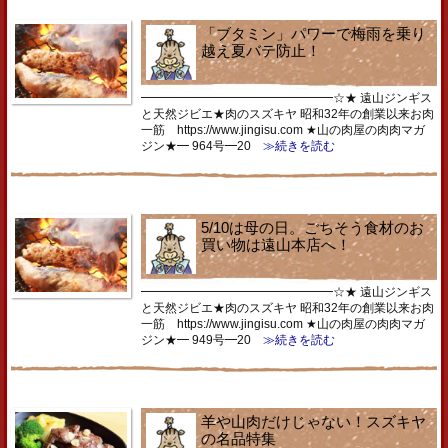
「ブタミン」パワーで梅雨を乗り
越え夏バテ防止！
━━━━━━━━━━━━━━━━☆★ 遠山ジンギス
と天然ジビエ★肉のスズキヤ 昭和32年の創業以来お肉
一筋 https://www.jingisu.com ★山の肉屋の肉肉マガ
ジン★━ 964号━20
≫続きを読む
5/10は母の日。ごちそう食材のお
買い物は遠山本店へ！
━━━━━━━━━━━━━━━━☆★ 遠山ジンギス
と天然ジビエ★肉のスズキヤ 昭和32年の創業以来お肉
一筋 https://www.jingisu.com ★山の肉屋の肉肉マガ
ジン★━ 949号━20
≫続きを読む
羊や山肉だけじゃない！スズキヤ
の名品特集