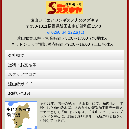
遠山ジビエとジンギス／肉のスズキヤ
〒399-1311長野県飯田市南信濃和田1348
Tel 0260-34-2222(代)
遠山郷実店舗・営業時間／8:00～17:00（水曜休み）
ネットショップ電話対応時間／9:00～16:00（土日祝休み）
会社概要
送料・お支払等
スタッフブログ
遠山郷ガイド
お問い合わせ
昭和32年、信州の秘境「遠山郷」にて、精肉店として
誕生した肉の鈴木屋。総合食肉の製造加工販売一貫メ
ーカーとして「遠山ジンギス」「遠山ジビエ」の２ブ
ランドを中心に、創業以来60余年、伝統の味と技を守
り続けています。