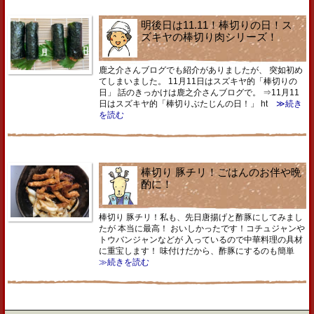
明後日は11.11！棒切りの日！ス
ズキヤの棒切り肉シリーズ！
鹿之介さんブログでも紹介がありましたが、 突如初め
てしまいました。 11月11日はスズキヤ的「棒切りの
日」 話のきっかけは鹿之介さんブログで。 ⇒11月11
日はスズキヤ的「棒切りぶたじんの日！」 ht
≫続き
を読む
棒切り 豚チリ！ごはんのお伴や晩
酌に！
棒切り 豚チリ！私も、先日唐揚げと酢豚にしてみまし
たが 本当に最高！ おいしかったです！コチュジャンや
トウバンジャンなどが 入っているので中華料理の具材
に重宝します！ 味付けだから、酢豚にするのも簡単
≫続きを読む