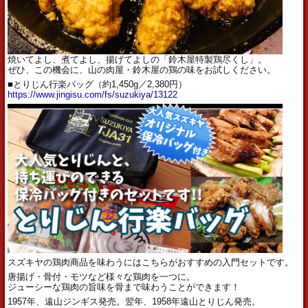
焼いてよし、煮てよし、揚げてよしの「鈴木屋特製鶏尽くし」。
ぜひ、この機会に、山の肉屋・鈴木屋の鶏の味をお試しください。
■とりじん行楽バッグ（約1,450g／2,380円）
https://www.jingisu.com/fs/
suzukiya/13122
スズキヤの鶏肉商品を味わうにはこちらがおすすめの入門セッ
トです。
唐揚げ・骨付・モツなど様々な鶏肉を一つに。
ジューシーな鶏肉の旨味を骨まで味わうことができます！
1957年、遠山ジンギス発売。翌年、
1958年遠山とりじん発売。