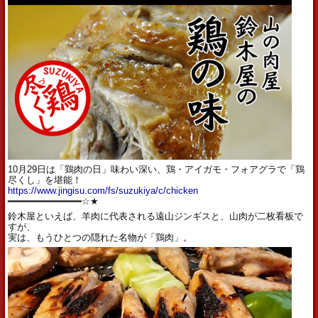
10月29日は「鶏肉の日」味わい深い、鶏・アイガモ・
フォアグラで「鶏
尽くし」を堪能！
https://www.jingisu.com/fs/suzukiya/c/chicken
━━━━━━━━━━━━━☆★
鈴木屋といえば、羊肉に代表される遠山ジンギスと、
山肉が二枚看板で
すが、
実は、もうひとつの隠れた名物が「鶏肉」。