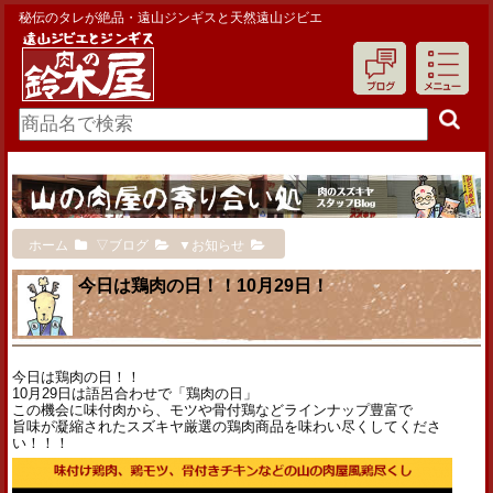
秘伝のタレが絶品・遠山ジンギスと天然遠山ジビエ
ホーム
▽ブログ
▼お知らせ
今日は鶏肉の日！！10月29日！
今日は鶏肉の日！！
10月29日は語呂合わせで「鶏肉の日」
この機会に味付肉から、モツや骨付鶏などラインナップ豊富で
旨味が凝縮されたスズキヤ厳選の鶏肉商品を味わい尽くしてくださ
い！！！