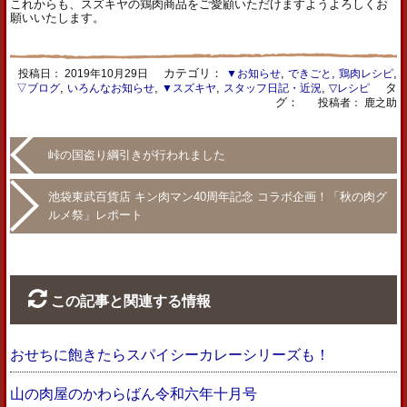
これからも、スズキヤの鶏肉商品をご愛顧いただけますようよろしくお
願いいたします。
カテゴリ：
,
,
,
投稿日：
2019年10月29日
▼お知らせ
できごと
鶏肉レシピ
,
,
,
,
タ
▽ブログ
いろんなお知らせ
▼スズキヤ
スタッフ日記・近況
▽レシピ
グ：
投稿者： 鹿之助
峠の国盗り綱引きが行われました
池袋東武百貨店 キン肉マン40周年記念 コラボ企画！「秋の肉グ
ルメ祭」レポート
この記事と関連する情報
おせちに飽きたらスパイシーカレーシリーズも！
山の肉屋のかわらばん令和六年十月号