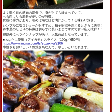
よく動く首の筋肉の部分で、身がとても締まっていて、
もも肉よりも脂身が多いのが特徴。
食感に弾力があり、噛めば噛むほど肉汁が出てくる味わい深さ。
シンプルに塩コショーがおすすめ。
柚子胡椒を添えるとさらに美味！
鈴木屋のせせりの特徴は切らずに長いままですので食べ応え抜群！
！
鶏以外にもラインナップがあり、人気商品となっています。
■あなたに愛鴨（アイガモ）スライス（190g／650円）
https://www.jingisu.com/fs/
suzukiya/2106
串焼きもおいしい！鴨焼き鳥なんて、珍しいといわれます。