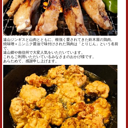
遠山ジンギスと山肉とともに、根強く愛されてきた鈴木屋の鶏肉。
焼味噌＋ニンニク醤油で味付けされた鶏肉は「とりじん」
という名前
で、
遠山郷や南信州で大変人気をいただいています。
これもご利用いただいているみなさまのおかげ様です。
あらためて、感謝申し上げます。