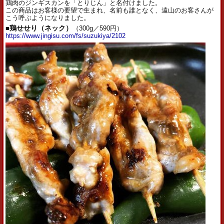
鶏肉のジンギスカンを「とりじん」と名付けました。
この商品はお客様の要望で生まれ、名前も誰となく、
遠山のお客さんが
こう呼ぶようになりました。
■
鶏せせり（ネック）
（300g／590円）
https://www.jingisu.com/fs/
suzukiya/2102