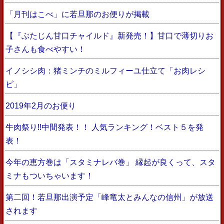
「月刊はこべ」に若旦那のお便りが掲載
【『ぶたじん甘口チャイルド』新発売！】甘口で薄切りお
子さんも食べやすい！
イノシシ肉：猪ミンチのミルフィーユ仕立て「お肉レシ
ピ」
2019年2月のお便り
牛肉祭り‼中間発表！！ 人気ランキング！ベスト５を発
表！
今年の恵方巻は「スタミナレバ巻」 縁起が良くって、スタ
ミナもついちゃいます！
第二回！若旦那出演予定「峰竜太とみんなの信州」が放送
されます