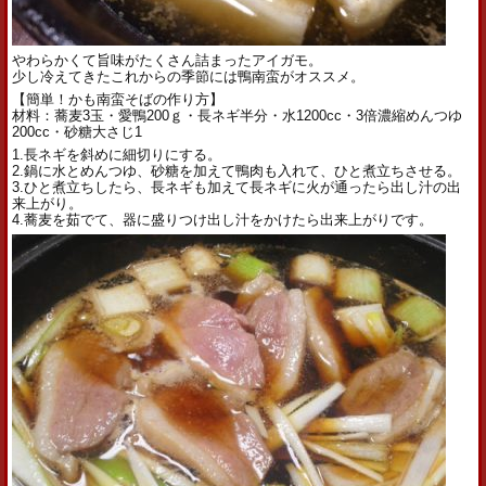
やわらかくて旨味がたくさん詰まったアイガモ。
少し冷えてきたこれからの季節には鴨南蛮がオススメ。
【簡単！かも南蛮そばの作り方】
材料：蕎麦3玉・愛鴨200ｇ・長ネギ半分・水1200cc・
3倍濃縮めんつゆ
200cc・砂糖大さじ1
1.長ネギを斜めに細切りにする。
2.鍋に水とめんつゆ、砂糖を加えて鴨肉も入れて、
ひと煮立ちさせる。
3.ひと煮立ちしたら、
長ネギも加えて長ネギに火が通ったら出し汁の出
来上がり。
4.蕎麦を茹でて、
器に盛りつけ出し汁をかけたら出来上がりです。