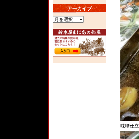
アーカイブ
ア
ー
カ
イ
ブ
味噌仕立