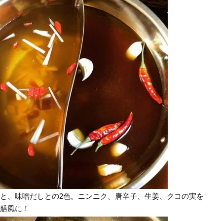
と、味噌だしとの2色。ニンニク、唐辛子、生姜、クコの実を
膳風に！