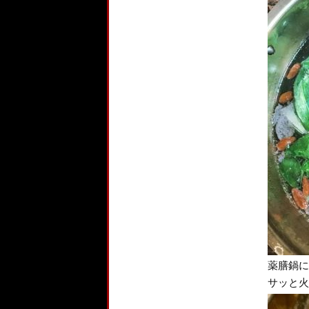
薬膳鍋に
サッと火