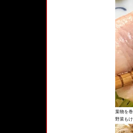
葉物を巻
野菜もけ