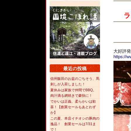
ラ
大好評発
https://
最近の投稿
信州飯田のお盆のごちそう、馬
刺しが入荷しました！
夏休みは家族で仲間でBBQ。
肉汁滴る網焼きで豪快に！
でかいは正義、柔らかいは歓
喜！【創業セールもあとわず
か】
この夏、本店イチオシの豚肉の
逸品！ 創業セールは7/31ま
で！