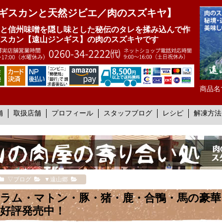
ギスカンと天然ジビエ／肉のスズキヤ】
と信州味噌を隠し味とした秘伝のタレを揉み込んで作
スカン【遠山ジンギス】の肉のスズキヤです
商品名
舗
取扱店舗
プロフィール
スタッフブログ
レシピ
解凍方法
▽ブログ
▼遠山郷
ラム・マトン・豚・猪・鹿・合鴨・馬の豪
好評発売中！