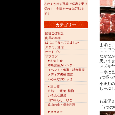
さわやかゆず風味で猛暑を乗り
切れ！ 創業セールは7/31ま
で！
カテゴリー
國境こぼれ話
肉屋の本棚
はじめて食べてみました
まずは、
スタミナ通信
ここでご
オードブル
なかなか
▽ブログ
思いませ
▼お知らせ
本店営業カレンダー
スズキヤ
イベント・催事・試食販売
一度に見
メディア掲載 告知
7つ揃っ
いろんなお知らせ
小正月の
▼遠山郷
しゃぶし
自然･山･動物･植物
————
いろんな風景
山の暮らし・ひと
お志保さ
遠山の食・郷土料理
「7つの
▼スズキヤ