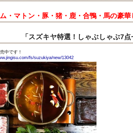
ム・マトン・豚・猪・鹿・合鴨・馬の豪華
「スズキヤ特選！しゃぶしゃぶ7点
売中です！
www.jingisu.com/fs/suzukiya/new/13042