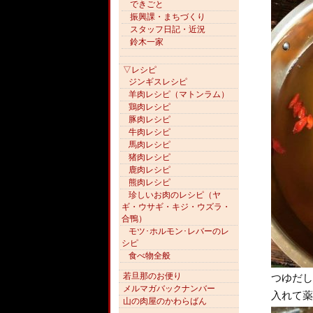
できごと
振興課・まちづくり
スタッフ日記・近況
鈴木一家
▽レシピ
ジンギスレシピ
羊肉レシピ（マトンラム）
鶏肉レシピ
豚肉レシピ
牛肉レシピ
馬肉レシピ
猪肉レシピ
鹿肉レシピ
熊肉レシピ
珍しいお肉のレシピ（ヤ
ギ・ウサギ・キジ・ウズラ・
合鴨）
モツ･ホルモン･レバーのレ
シピ
食べ物全般
若旦那のお便り
つゆだし
メルマガバックナンバー
入れて薬
山の肉屋のかわらばん