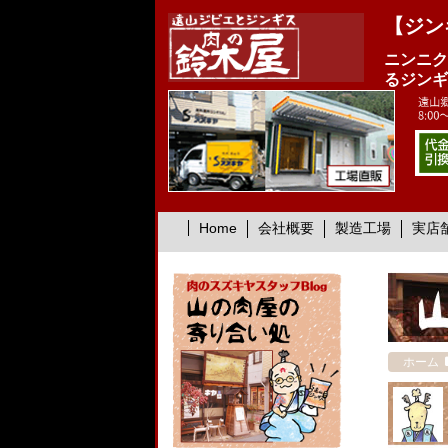
【ジン
ニンニク
るジンギ
Home
会社概要
製造工場
実店
ホーム