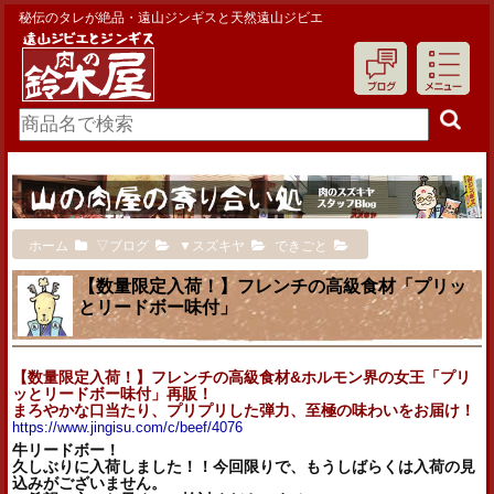
秘伝のタレが絶品・遠山ジンギスと天然遠山ジビエ
ホーム
▽ブログ
▼スズキヤ
できごと
【数量限定入荷！】フレンチの高級食材「プリッ
とリードボー味付」
【数量限定入荷！】フレンチの高級食材&ホルモン界の女王「
プリ
ッとリードボー味付」再販！
まろやかな口当たり、プリプリした弾力、至極の味わいをお届け！
https://www.jingisu.com/c/
beef/4076
牛リードボー！
久しぶりに入荷しました！！今回限りで、もうしばらくは入荷の見
込みがございません。