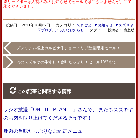
※リードボーは入荷のみのお知らせでセールではございませんが、ご了
承くださいませ。
カテゴリ：
,
,
,
投稿日：
2021年10月02日
できごと
▼お知らせ
▼スズキヤ
,
タグ：
▽ブログ
いろんなお知らせ
投稿者： 鹿之助
プレミアム極上カルビ★牛ショートリブ数量限定セール！
肉のスズキヤの牛すじ！旨味たっぷり！セール10/3まで！
この記事と関連する情報
ラジオ放送「ON THE PLANET」さんで、 またもスズキヤ
のお肉を取り上げてくださるそうです！
鹿肉の旨味たっぷりなご馳走メニュー