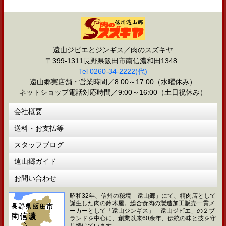
遠山ジビエとジンギス／肉のスズキヤ
〒399-1311長野県飯田市南信濃和田1348
Tel 0260-34-2222(代)
遠山郷実店舗・営業時間／8:00～17:00（水曜休み）
ネットショップ電話対応時間／9:00～16:00（土日祝休み）
会社概要
送料・お支払等
スタッフブログ
遠山郷ガイド
お問い合わせ
昭和32年、信州の秘境「遠山郷」にて、精肉店として
誕生した肉の鈴木屋。総合食肉の製造加工販売一貫メ
ーカーとして「遠山ジンギス」「遠山ジビエ」の２ブ
ランドを中心に、創業以来60余年、伝統の味と技を守
り続けています。