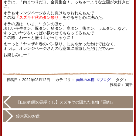
オラは、「肉まつりだヨ、全員集合！」っちゅーような企画が大好きだ
に。
オラもオレンジページさんに負けちゃおれんもんで、
この秋
「スズキヤ秋のタン祭り」
をやるぞと心に決めた。
オラの店は、いま、牛タンのほか、
珍しい仔牛タン、豚タン、猪タン、鹿タン、熊タン、ラムタン…など、
すっごいヤツをいっぱい扱わせてもらってるもんで、
この際、わーっと盛り上がっちゃうに！
えーっと「ヤマザキ春のパン祭り」にあやかったわけではなく、
オラは、オレンジページさんの心意気に感激しただけだでねー
お楽しみにー！
カテゴリ：
,
タグ：
投稿日：
2022年08月12日
肉屋の本棚
▽ブログ
投稿者： 鶏平
【山の肉屋の鶏尽くし】スズキヤの隠れた名物「鶏肉」
鈴木家のお盆