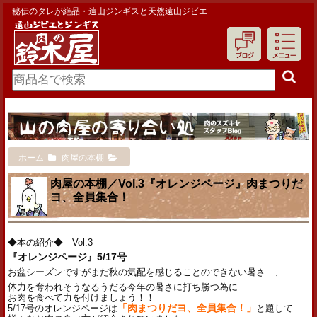
秘伝のタレが絶品・遠山ジンギスと天然遠山ジビエ
ホーム
肉屋の本棚
肉屋の本棚／Vol.3『オレンジページ』肉まつりだ
ヨ、全員集合！
◆本の紹介◆ Vol.3
『オレンジページ』5/17号
お盆シーズンですがまだ秋の気配を感じることのできない暑さ…、
体力を奪われそうなるうだる今年の暑さに打ち勝つ為に
お肉を食べて力を付けましょう！！
5/17号のオレンジページは
「肉まつりだヨ、全員集合！」
と題して