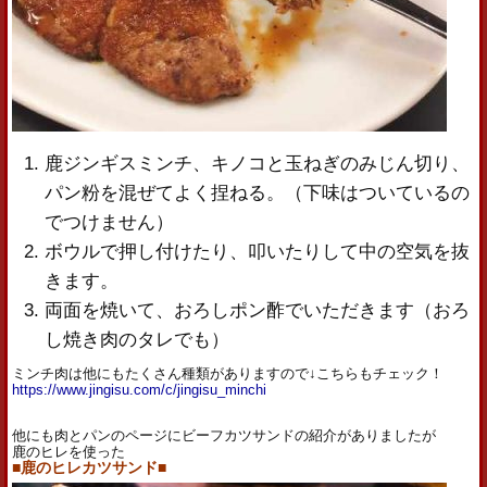
鹿ジンギスミンチ、キノコと玉ねぎのみじん切り、
パン粉を混ぜてよく捏ねる。（下味はついているの
でつけません）
ボウルで押し付けたり、叩いたりして中の空気を抜
きます。
両面を焼いて、おろしポン酢でいただきます（おろ
し焼き肉のタレでも）
ミンチ肉は他にもたくさん種類がありますので↓こちらもチェック！
https://www.jingisu.com/c/jingisu_minchi
他にも肉とパンのページにビーフカツサンドの紹介がありましたが
鹿のヒレを使った
■鹿のヒレカツサンド■