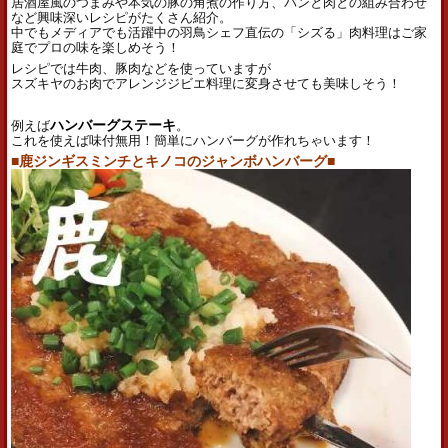
居酒屋風のつまみや本気の豚の角煮の作り方、パンと肉との組み合わせ
など興味深いレシピがたくさん紹介。
中でもメディアでも活躍中の羽鳥シェフ直伝の「シズる」肉料理はご家
庭でプロの味を楽しめそう！
レシピでは牛肉、豚肉などを使っていますが
スズキヤのお肉でアレンジジビエ料理に変身させても美味しそう！
例えば
ハンバーグステーキ
。
これを使えば味付無用！簡単にハンバーグが作れちゃいます！
■鹿ジンギスミンチとキノコのジャンボハンバーグ■