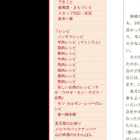
できごと
振興課・まちづくり
スタッフ日記・近況
鈴木一家
▽レシピ
ジンギスレシピ
羊肉レシピ（マトンラム）
鶏肉レシピ
豚肉レシピ
牛肉レシピ
馬肉レシピ
猪肉レシピ
鹿肉レシピ
熊肉レシピ
珍しいお肉のレシピ（ヤ
ギ・ウサギ・キジ・ウズラ・
合鴨）
モツ･ホルモン･レバーのレ
シピ
食べ物全般
若旦那のお便り
メルマガバックナンバー
山の肉屋のかわらばん