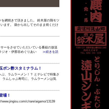
ツを網焼きで頂きました。 鈴木屋の鶏モツ
います。 袋から出してそのまま焼くだけ
ポンサーをさせていただいている番組の放送
Cラジオ・伊那谷めぐりあい
≫続きを読
玉ポン酢スタミナラム！
ゃぶ、ラムラーメン！？ とテレビで特集さ
！ ラムしゃぶ寿司に、ラムラーメンは気
登場！
isu.com/c/rare/aigamo/13139