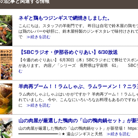
の記事と関連する情報
ネギと鶏もつジンギスで網焼きしました。
こんにちは。スタッフの羊衛門です。 昨日は自宅で鈴木屋の鶏モ
は鶏のレバーや砂肝に、鈴木屋特製のジンギスタレで味付けされて
で
≫続きを読む
【SBCラジオ・伊那谷めぐりあい】6/30放送
【今週のめぐりあい】 6月30日（木）SBCラジオにて弊社でス
があります。 内容／「シリーズ 長野県は宇宙県 61」 SB
む
羊肉再ブーム！！ラムしゃぶ、ラムラーメン！？ニラ
ラム肉のしゃぶしゃぶはいかがですか？ 羊肉再ブーム！！ラムし
れていました。 今や、こんなにいろいろなお料理もあるのですね
に
≫続きを読む
山の肉屋が厳選した鴨肉の「山の鴨肉鍋セット」が新
山の肉屋が厳選した鴨肉の「山の鴨肉鍋セット」が新登場！ https://www.jing
━━━━━━━━━━━━━━━━☆★ 遠山ジンギスと天然
≫続きを読む