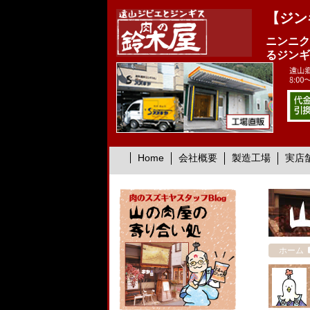
【ジン
ニンニク
るジンギ
Home
会社概要
製造工場
実店
ホーム