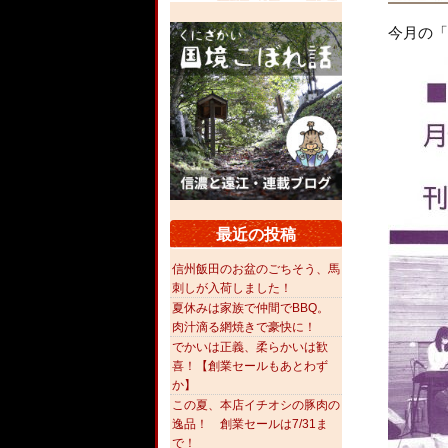
今月の「
最近の投稿
信州飯田のお盆のごちそう、馬
刺しが入荷しました！
夏休みは家族で仲間でBBQ。
肉汁滴る網焼きで豪快に！
でかいは正義、柔らかいは歓
喜！【創業セールもあとわず
か】
この夏、本店イチオシの豚肉の
逸品！ 創業セールは7/31ま
で！