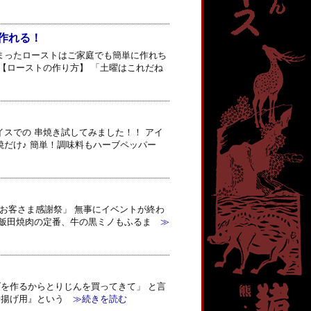
作れる！
まったローストはご家庭でも簡単に作れち
【ローストの作り方】 「土曜はこれだね
スでの 串焼き試してみました！！ アイ
だけ♪ 簡単！調味料もハーブペッパー
！お客さま感謝祭」 無事にイベントが終わ
 飯田焼肉の定番、牛の黒ミノもふるま
≫
を作るからとりじんを買ってきて」 と言
唐揚げ用』という
≫続きを読む