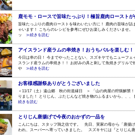
鹿モモ・ロースで旨味たっぷり！極旨鹿肉ローストが
旨味たっぷりの鹿肉ローストを味わいたい方に！ 鹿肉の旨味が詰
ゃいます！ こちらのレシピを参考にぜひお楽しみくださいませ。 
ッ
≫続きを読む
アイスランド産ラムの串焼き！おうちバルを楽しむ！
今日は串の日！ 今までやったことない、スズキヤでもニューフェイ
スランド産ラムの串焼き！！ お好みの具と刺して魚焼きグリルで焼
や
≫続きを読む
お客様感謝祭ありがとうございました
＜11/17（土）遠山郷 秋の街道縁日 ＞ 「山の肉屋の狩猟解禁
りました！ とりじん、ぶたじんなど焼き物のふるまいから、、、
続きを読む
とりじん唐揚げで今夜のおかずの一品を
こんにちは、スタッフ鶉之信です。 先日、実家の母から「唐揚げ
われ、スーパーへ寄っていきました。 スズキヤには『とりじん