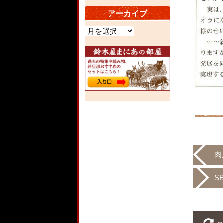
アーカイブ
ア
ー
カ
イ
ブ
肉
S