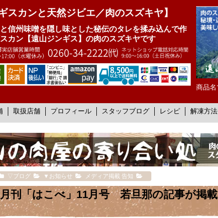
ギスカンと天然ジビエ／肉のスズキヤ】
と信州味噌を隠し味とした秘伝のタレを揉み込んで作
スカン【遠山ジンギス】の肉のスズキヤです
商品名
舗
取扱店舗
プロフィール
スタッフブログ
レシピ
解凍方法
▽ブログ
▼お知らせ
メディア掲載 告知
月刊「はこべ」11月号 若旦那の記事が掲