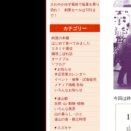
さわやかゆず風味で猛暑を乗り
切れ！ 創業セールは7/31ま
で！
カテゴリー
肉屋の本棚
はじめて食べてみました
スタミナ通信
國境こぼれ話
オードブル
▽ブログ
▼お知らせ
本店営業カレンダー
イベント・催事・試食販売
メディア掲載 告知
いろんなお知らせ
今回は終
▼遠山郷
自然･山･動物･植物
いろんな風景
山の暮らし・ひと
遠山の食・郷土料理
▼スズキヤ