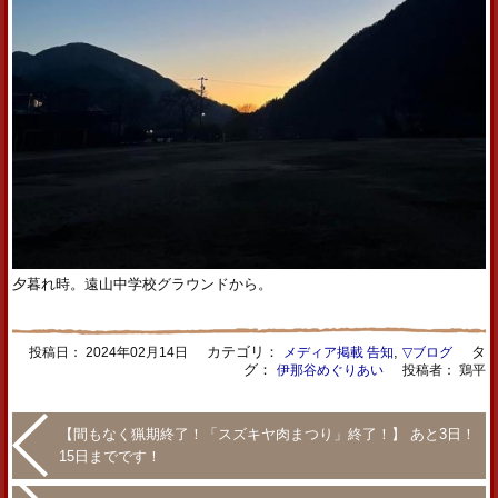
夕暮れ時。遠山中学校グラウンドから。
カテゴリ：
,
タ
投稿日：
2024年02月14日
メディア掲載 告知
▽ブログ
グ：
伊那谷めぐりあい
投稿者： 鶏平
【間もなく猟期終了！「スズキヤ肉まつり」終了！】 あと3日！
15日までです！