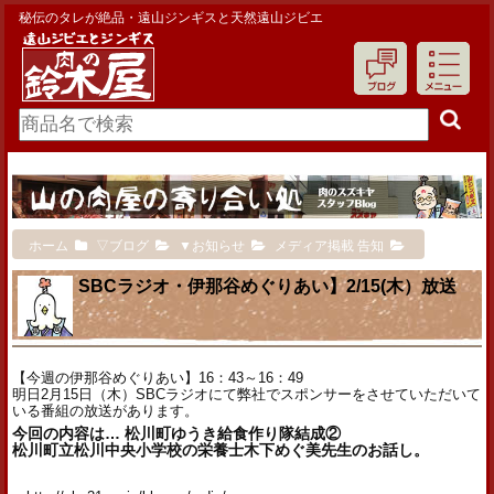
秘伝のタレが絶品・遠山ジンギスと天然遠山ジビエ
ホーム
▽ブログ
▼お知らせ
メディア掲載 告知
SBCラジオ・伊那谷めぐりあい】2/15(木）放送
【今週の伊那谷めぐりあい】16：43～16：49
明日2月15日（木）SBCラジオにて弊社でスポンサーをさせていただいて
いる番組の放送があります。
今回の内容は… 松川町ゆうき給食作り隊結成②
松川町立松川中央小学校の栄養士木下めぐ美先生のお話し。