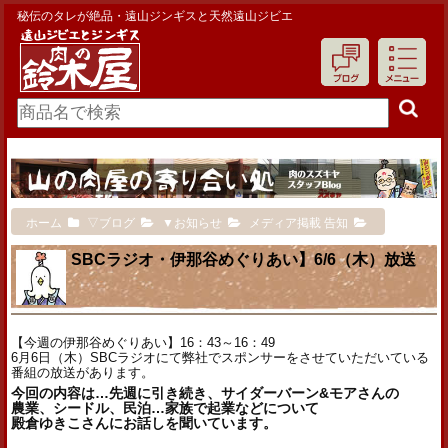
秘伝のタレが絶品・遠山ジンギスと天然遠山ジビエ
ホーム
▽ブログ
▼お知らせ
メディア掲載 告知
SBCラジオ・伊那谷めぐりあい】6/6（木）放送
【今週の伊那谷めぐりあい】16：43～16：49
6月6日（木）SBCラジオにて弊社でスポンサーをさせていただいている
番組の放送があります。
今回の内容は…先週に引き続き、サイダーバーン&モアさんの
農業、シードル、民泊…家族で起業などについて
殿倉ゆきこさんにお話しを聞いています。