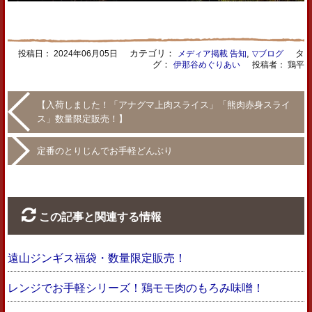
カテゴリ：
,
タ
投稿日：
2024年06月05日
メディア掲載 告知
▽ブログ
グ：
伊那谷めぐりあい
投稿者： 鶏平
【入荷しました！「アナグマ上肉スライス」「熊肉赤身スライ
ス」数量限定販売！】
定番のとりじんでお手軽どんぶり
この記事と関連する情報
遠山ジンギス福袋・数量限定販売！
レンジでお手軽シリーズ！鶏モモ肉のもろみ味噌！