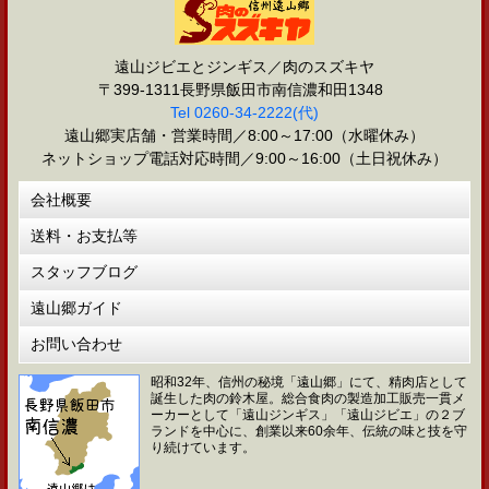
遠山ジビエとジンギス／肉のスズキヤ
〒399-1311長野県飯田市南信濃和田1348
Tel 0260-34-2222(代)
遠山郷実店舗・営業時間／8:00～17:00（水曜休み）
ネットショップ電話対応時間／9:00～16:00（土日祝休み）
会社概要
送料・お支払等
スタッフブログ
遠山郷ガイド
お問い合わせ
昭和32年、信州の秘境「遠山郷」にて、精肉店として
誕生した肉の鈴木屋。総合食肉の製造加工販売一貫メ
ーカーとして「遠山ジンギス」「遠山ジビエ」の２ブ
ランドを中心に、創業以来60余年、伝統の味と技を守
り続けています。