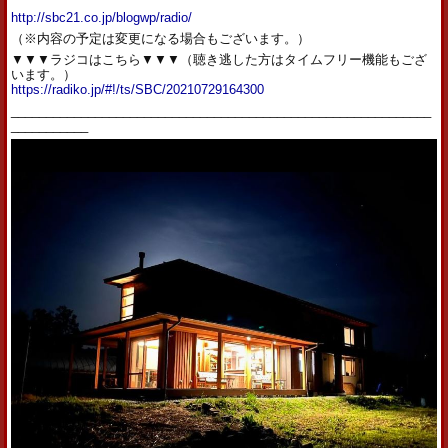
http://sbc21.co.jp/blogwp/radio/
（※内容の予定は変更になる場合もございます。）
▼▼▼ラジコはこちら▼▼▼（聴き逃した方はタイムフリー機能もござ
います。）
https://radiko.jp/#!/ts/SBC/20210729164300
____________________________________________________________
___________