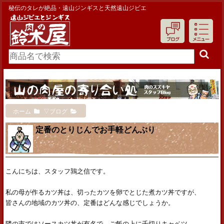
秘伝のタレが絶品・遠山ジンギスと天然遠山ジビエ
ホーム
▽ブログ
定番のとりじんでお手軽どんぶり
こんにちは、スタッフ鶉之信です。
私の母が作るカツ丼は、切ったカツを卵でとじた煮カツ丼ですが、
皆さんの地域のカツ丼の、定番はどんな感じでしょうか。
隣の市ではソースカツ丼が有名で、ご飯の上に千切りキャベツ、