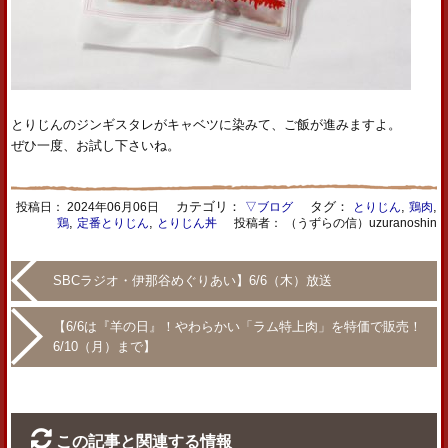
とりじんのジンギスタレがキャベツに染みて、ご飯が進みますよ。
ぜひ一度、お試し下さいね。
カテゴリ：
タグ：
,
,
投稿日：
2024年06月06日
▽ブログ
とりじん
鶏肉
,
,
鶏
定番とりじん
とりじん丼
投稿者： （うずらの信）uzuranoshin
SBCラジオ・伊那谷めぐりあい】6/6（木）放送
【6/6は『羊の日』！やわらかい「ラム特上肉」を特価で販売！
6/10（月）まで】
この記事と関連する情報