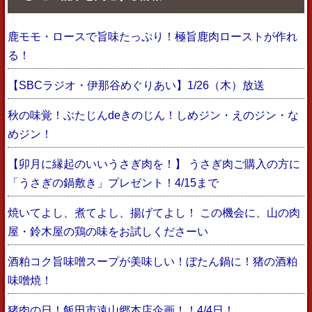
鹿モモ・ロースで旨味たっぷり！極旨鹿肉ローストが作れ
る！
【SBCラジオ・伊那谷めぐりあい】1/26（木）放送
秋の味覚！ぶたじんdeきのじん！しめジン・えのジン・な
めジン！
【卯月に縁起のいいうさぎ肉を！】 うさぎ肉ご購入の方に
「うさぎの鍋敷き」プレゼント！4/15まで
焼いてよし、煮てよし、揚げてよし！ この機会に、山の肉
屋・鈴木屋の鶏の味をお試しくださーい
酒粕コク旨味噌スープが美味しい！ぼたん鍋に！猪の酒粕
味噌焼！
猪肉の日！飯田市遠山郷本店企画！！4/4日！