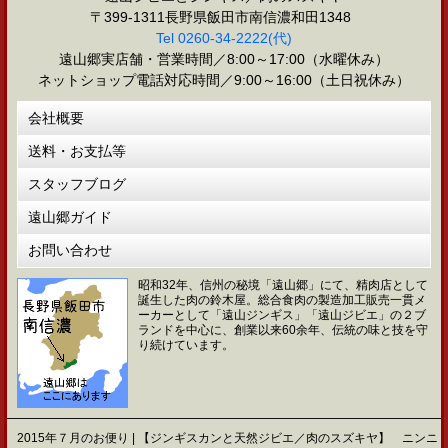
〒399-1311長野県飯田市南信濃和田1348
Tel 0260-34-2222(代)
遠山郷実店舗・営業時間／8:00～17:00（水曜休み）
ネットショップ電話対応時間／9:00～16:00（土日祝休み）
会社概要
送料・お支払等
スタッフブログ
遠山郷ガイド
お問い合わせ
昭和32年、信州の秘境「遠山郷」にて、精肉店として
誕生した肉の鈴木屋。総合食肉の製造加工販売一貫メ
ーカーとして「遠山ジンギス」「遠山ジビエ」の２ブ
ランドを中心に、創業以来60余年、伝統の味と技を守
り続けています。
2015年７月のお便り | 【ジンギスカンと天然ジビエ／肉のスズキヤ】 ニンニ