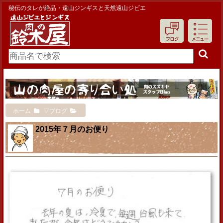
秘伝のタレが絶品・遠山ジンギスと天然遠山ジビエ
ホーム
▽ブログ
2015年７月のお便り