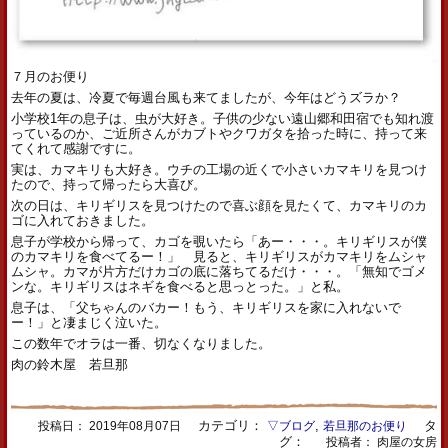
７月のお便り
去年の夏は、冷夏で毎週台風も来てましたが、今年はどうズラか？
小学校1年の息子は、虫が大好き。子供の少ない遠山郷和田宿でも知れ渡
っているのか、ご近所さんがカブトやクワガタを拾った時に、持って来
てくれて感謝ですに。
実は、カマキリも大好き。ウチの工場の近くで小さいカマキリを見つけ
たので、持って帰ったら大喜び。
次の日は、キリギリスを見つけたので喜ぶ顔を見たくて、カマキリのカ
ゴに入れておきました。
息子が学校から帰って、カゴを覗いたら「あー・・・。キリギリスが僕
のカマキリを食べてるー！」 見ると、キリギリスがカマキリをムシャ
ムシャ。カマが片方だけカゴの底に落ちてるだけ・・・。「無知でゴメ
ンな。キリギリスはネギを食べると思っとった。」と私。
息子は、「父ちゃんのバカー！もう、キリギリスを家に入れないで
ー！」と凄まじく泣いた。
この数年でオラは一番、切なくなりました。
肉の鈴木屋 若旦那
カテゴリ：
,
タ
投稿日：
2019年08月07日
▽ブログ
若旦那のお便り
グ：
投稿者： 肉屋の女房