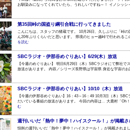
お馴染みになってくれていたら、うれしいですね～！ イノシッシ
第35回峠の国盗り綱引合戦に行ってきました
こんにちは、スタッフの猪蔵です。 10月26日、久しぶりに「峠
ん20年ぶりくらいだと思います。 県境のヒョー越峠で行われるこの
を読む
SBCラジオ・伊那谷めぐりあい】6/29(木）放送
【今週のめぐりあい】 明日6月29日（木）SBCラジオにて弊社
放送があります。 内容／シリーズ長野県は宇宙県 身近な宇宙のお話 6/
SBCラジオ・伊那谷めぐりあい】10/10（木）放送
【今週の伊那谷めぐりあい】16：43～16：49 10月3日（木）S
だいている番組の放送があります。 今回の内容は… 大鹿村「Oh
む
週刊いいだ「熱中！夢中！ハイスクール！」が掲載されまし
恒例の週刊いいだ「熱中！夢中！ハイスクール！」が掲載されまし