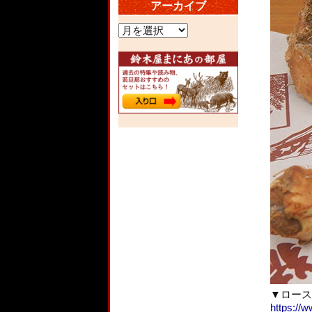
アーカイブ
ア
ー
カ
イ
ブ
▼ロース
https://w