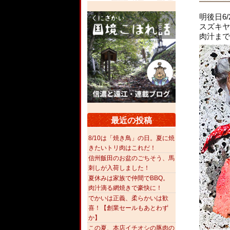
明後日6
スズキヤ
肉汁まで
最近の投稿
8/10は「焼き鳥」の日。夏に焼
きたいトリ肉はこれだ！
信州飯田のお盆のごちそう、馬
刺しが入荷しました！
夏休みは家族で仲間でBBQ。
肉汁滴る網焼きで豪快に！
でかいは正義、柔らかいは歓
喜！【創業セールもあとわず
か】
この夏、本店イチオシの豚肉の