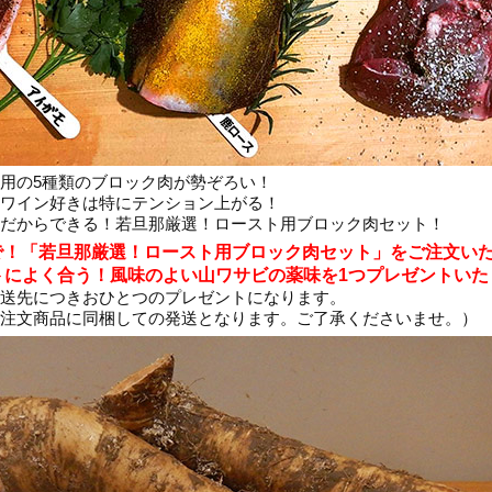
用の5種類のブロック肉が勢ぞろい！
ワイン好きは特にテンション上がる！
だからできる！若旦那厳選！ロースト用ブロック肉セット！
0まで！「若旦那厳選！ロースト用ブロック肉セット」をご注文い
トによく合う！風味のよい山ワサビの薬味を1つプレゼントいた
送先につきおひとつのプレゼントになります。
注文商品に同梱しての発送となります。ご了承くださいませ。）