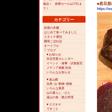
■
若旦那
逸品！ 創業セールは7/31ま
https://w
で！
カテゴリー
肉屋の本棚
はじめて食べてみました
スタミナ通信
國境こぼれ話
オードブル
▽ブログ
▼お知らせ
本店営業カレンダー
イベント・催事・試食販売
メディア掲載 告知
いろんなお知らせ
▼遠山郷
自然･山･動物･植物
いろんな風景
山の暮らし・ひと
遠山の食・郷土料理
▼スズキヤ
できごと