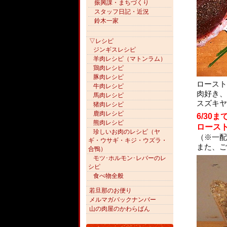
振興課・まちづくり
スタッフ日記・近況
鈴木一家
▽レシピ
ジンギスレシピ
羊肉レシピ（マトンラム）
鶏肉レシピ
豚肉レシピ
ロースト
牛肉レシピ
肉好き、
馬肉レシピ
スズキヤ
猪肉レシピ
鹿肉レシピ
6/3
熊肉レシピ
ロース
珍しいお肉のレシピ（ヤ
（※一配
ギ・ウサギ・キジ・ウズラ・
また、ご
合鴨）
モツ･ホルモン･レバーのレ
シピ
食べ物全般
若旦那のお便り
メルマガバックナンバー
山の肉屋のかわらばん