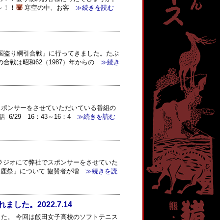
～！！
寒空の中、お客
≫続きを読む
の国盗り綱引合戦」に行ってきました。たぶ
合戦は昭和62（1987）年からの
≫続き
でスポンサーをさせていただいている番組の
29 16：43～16：4
≫続きを読む
BCラジオにて弊社でスポンサーをさせていた
！鹿祭」について 協賛者が増
≫続きを読
た。2022.7.14
た。 今回は飯田女子高校のソフトテニス