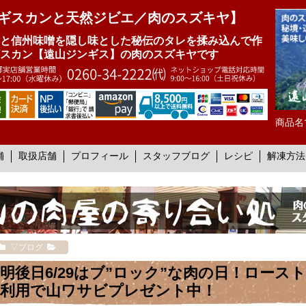
ギスカンと天然ジビエ／肉のスズキヤ】
と信州味噌を隠し味とした秘伝のタレを揉み込んで作
スカン【遠山ジンギス】の肉のスズキヤです
商品名
舗
取扱店舗
プロフィール
スタッフブログ
レシピ
解凍方法
▽ブログ
明後日6/29はブ”ロック”な肉の日！ロー
利用で山ワサビプレゼント中！