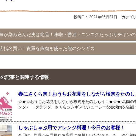
投稿日：
2021年06月27日
カテゴ
味が染み込んだ皮は絶品！味噌・醤油＋ニンニクたっぷりチキンの
店指名買い！貴重な熊肉を使った熊のジンギス
の記事と関連する情報
春にさくら肉！おうちお花見をしながら桜肉をたのし
☆★☆おうちお花見をしながら桜肉をたのしもう！★☆★ 馬肉の
ンタ）！ クラシタ！さくらジンギスでジューシーな春焼肉を堪能！ https:/
しゃぶしゃぶ用でアレンジ料理！今日のお客様！
今日は、塩尻から元気なお客様にお越しいただきました。 今年初