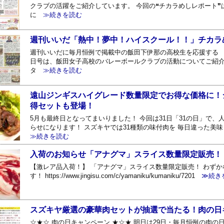
クラブの活躍をご紹介しています。 今回の❝チカラめしレポート❞
に
≫続きを読む
週刊いいだ「熱中！夢中！ハイスクール！！」チカラ
週刊いいだに毎月恒例で掲載中の飯田下伊那の高校生を応援する 「
日号は、飯田女子高校のバレーボールクラブの活動についてご紹介
タ
≫続きを読む
遠山ジンギスハイグレード数量限定でお得な価格に！
得セットも登場！
5月も最終日となってまいりました！ 今回は31日「31の日」で
らせになります！ スズキヤでは31種類の味付肉を 毎日違った美
≫続きを読む
入荷のお知らせ「アナグマ」スライス数量限定販売！
【激レア品入荷！】 「アナグマ」スライス数量限定販売！ わず
す！ https://www.jingisu.com/c/yamaniku/kumaniku/7201
≫続き
スズキヤ厳選の豪華肉セットが抽選で当たる！肉の日
☆★☆ 肉の日キャンペーン ★☆★ 明日は29日・毎月恒例の肉の