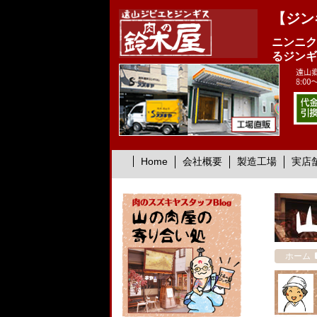
【ジン
ニンニク
るジンギ
Home
会社概要
製造工場
実店
ホーム