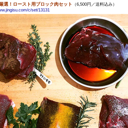
厳選！ロースト用ブロック肉セット
（6,500円／送料込み）
ww.jingisu.com/c/set/13131