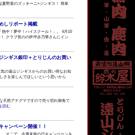
は夏野菜のズッキーニ×ジンギス！ 簡単
めしリポート掲載
熱中！夢中！ハイスクール！」。 4月10
！ クラブ長のの伊坪歩乃華さんにイン
ジンギス銀印＋とりじんのお買い
、人気の遠山ジンギスからのお買い得なお知
味しさを楽しんでほしいという思いから
かな天然アナグマですので売り切れ御免で
を読む
キャンペーン開催！！
日。 そこで、今週末肉の日キャンペーンを