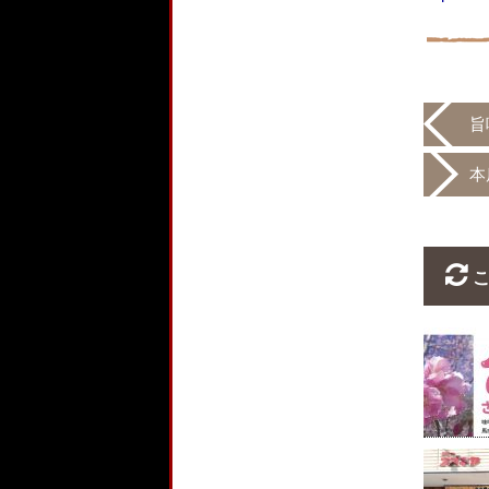
旨
本
こ