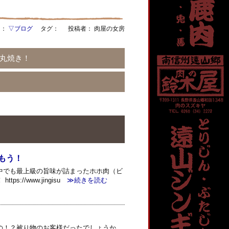
リ：
▽ブログ
タグ：
投稿者： 肉屋の女房
丸焼き！
もう！
中でも最上級の旨味が詰まったホホ肉（ビ
/www.jingisu
≫続きを読む
の！？被り物のお客様だったでしょうか。