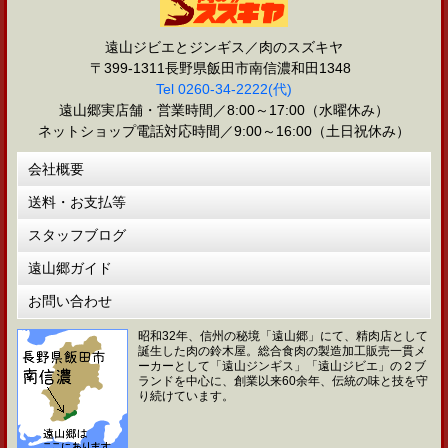
遠山ジビエとジンギス／肉のスズキヤ
〒399-1311長野県飯田市南信濃和田1348
Tel 0260-34-2222(代)
遠山郷実店舗・営業時間／8:00～17:00（水曜休み）
ネットショップ電話対応時間／9:00～16:00（土日祝休み）
会社概要
送料・お支払等
スタッフブログ
遠山郷ガイド
お問い合わせ
昭和32年、信州の秘境「遠山郷」にて、精肉店として
誕生した肉の鈴木屋。総合食肉の製造加工販売一貫メ
ーカーとして「遠山ジンギス」「遠山ジビエ」の２ブ
ランドを中心に、創業以来60余年、伝統の味と技を守
り続けています。