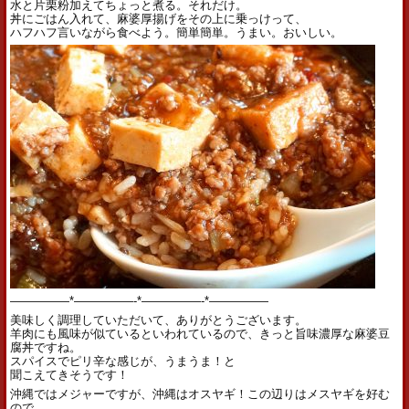
水と片栗粉加えてちょっと煮る。それだけ。
丼にごはん入れて、麻婆厚揚げをその上に乗っけって、
ハフハフ言いながら食べよう。簡単簡単。うまい。おいしい。
—————*—————-*—————-*—————
美味しく調理していただいて、ありがとうございます。
羊肉にも風味が似ているといわれているので、きっと旨味濃厚な麻婆豆
腐丼ですね。
スパイスでピリ辛な感じが、うまうま！と
聞こえてきそうです！
沖縄ではメジャーですが、沖縄はオスヤギ！この辺りはメスヤギを好む
ので