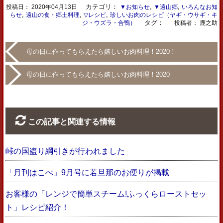
カテゴリ：
,
,
投稿日：
2020年04月13日
▼お知らせ
▼遠山郷
いろんなお知
,
,
,
らせ
遠山の食・郷土料理
▽レシピ
珍しいお肉のレシピ（ヤギ・ウサギ・キ
タグ：
ジ・ウズラ・合鴨）
投稿者： 鹿之助
母の日に作ってもらえたら嬉しいお肉料理！2020！
母の日に作ってもらえたら嬉しいお肉料理！2020
この記事と関連する情報
峠の国盗り綱引きが行われました
「月刊はこべ」9月号に若旦那のお便りが掲載
お客様の「レンジで簡単スチーム!ふっくらローストセッ
ト」レシピ紹介！