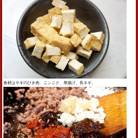
食材はヤギのひき肉、ニンニク、厚揚げ、長ネギ。