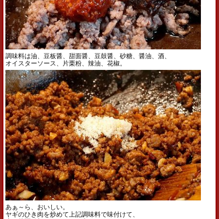
調味料は油、豆板醤、甜面醤、豆鼓醤、砂糖、醤油、酒、
オイスターソース、片栗粉、辣油、花椒。
あぁ～ら、おいしい。
ヤギのひき肉を炒めて上記調味料で味付けて、