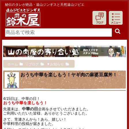
秘伝のタレが絶品・遠山ジンギスと天然遠山ジビエ
ホーム
▽ブログ
▼お知らせ
おうち中華を楽しもう！ヤギ肉の麻婆豆腐丼！
4/15日は、中華の日！
おうち中華を楽しもう！
先週末は、
中華の日
企画をさせていただきました。
ご利用いただいた皆様、ありがとうございました。
さて、常連さんから！あら、嬉しい！
中華料理の投稿が届きました。