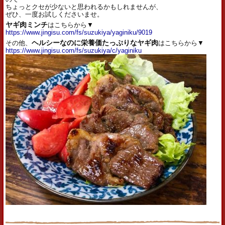
ちょっとクセが少ないと思われるかもしれませんが、
ぜひ、一度お試しくださいませ。
ヤギ肉ミンチ
はこちらから▼
https://www.jingisu.com/fs/suzukiya/yaginiku/9019
その他、
ヘルシーなのに栄養価たっぷりなヤギ肉
はこちらから▼
https://www.jingisu.com/fs/suzukiya/c/yaginiku