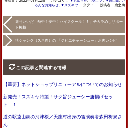
カテゴリ：
,
,
,
投稿日：
2022年03月12日
▼お知らせ
できごと
▼遠山郷
い
,
タグ：
ろんなお知らせ
▼スズキヤ
投稿者： 鹿之助
週刊いいだ「熱中！夢中！ハイスクール！！」チカラめしリポー
ト掲載
猪シャンク（スネ肉）の 「ジビエチャーシュー」お肉レシピ
この記事と関連する情報
【重要】ネットショップリニューアルについてのお知らせ
新発売！スズキヤ特製！サク旨ジューシー唐揚げセッ
ト！！
道の駅遠山郷の河津桜／天龍村出身の笛演奏者森田梅泉さ
ん