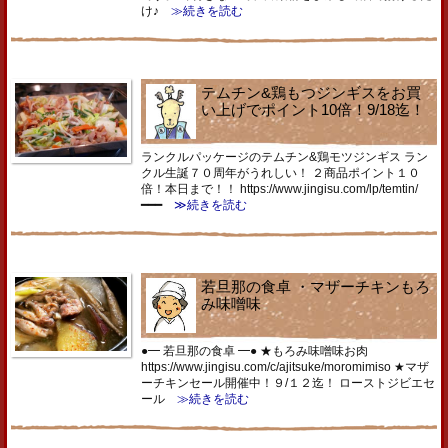
け♪
≫続きを読む
テムチン&鶏もつジンギスをお買
い上げでポイント10倍！9/18迄！
ランクルパッケージのテムチン&鶏モツジンギス ラン
クル生誕７０周年がうれしい！ ２商品ポイント１０
倍！本日まで！！ https://www.jingisu.com/lp/temtin/
━━━
≫続きを読む
若旦那の食卓 ・マザーチキンもろ
み味噌味
●━ 若旦那の食卓 ━● ★もろみ味噌味お肉
https://www.jingisu.com/c/ajitsuke/moromimiso ★マザ
ーチキンセール開催中！９/１２迄！ ローストジビエセ
ール
≫続きを読む