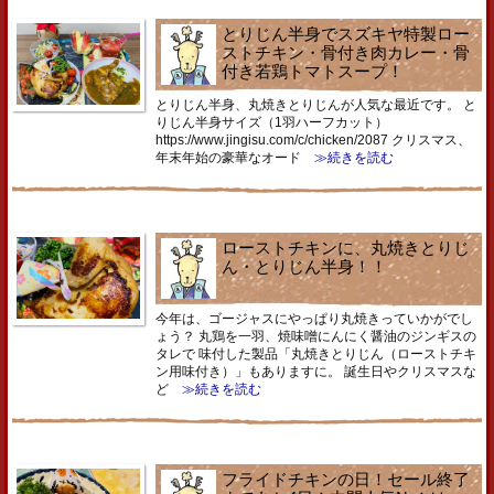
とりじん半身でスズキヤ特製ロー
ストチキン・骨付き肉カレー・骨
付き若鶏トマトスープ！
とりじん半身、丸焼きとりじんが人気な最近です。 と
りじん半身サイズ（1羽ハーフカット）
https://www.jingisu.com/c/chicken/2087 クリスマス、
年末年始の豪華なオード
≫続きを読む
ローストチキンに、丸焼きとりじ
ん・とりじん半身！！
今年は、ゴージャスにやっぱり丸焼きっていかがでし
ょう？ 丸鶏を一羽、焼味噌にんにく醤油のジンギスの
タレで 味付した製品「丸焼きとりじん（ローストチキ
ン用味付き）」もありますに。 誕生日やクリスマスな
ど
≫続きを読む
フライドチキンの日！セール終了