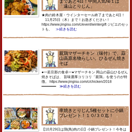
まであと4日！中間人気№１は
「遠山とりじん」
★肉の鈴木屋・ウインターセール終了まであと4日！
11月25日（木）まで！お急ぎください！
https://www.jingisu.com/c/event/wintergift ジビエのセッ
トも、
≫続きを読む
親鶏マザーチキン（味付）で、蒜
山高原名物らしい。ひるぜん焼き
そば
●━若旦那の食卓━●マザーチキン 岡山の蒜山ひるぜん
焼きそばは、 旨味濃厚コリコリ「親鶏」を使うのが特
徴。 https://www.jingisu.com/c/chicken/2018
━━━━━━━
≫続きを読む
串焼きとりじん5種セットに小鍋
プレゼント！１０/３０迄！
【10月29日は鶏(鳥)肉の日】小鍋プレゼント！今冬は