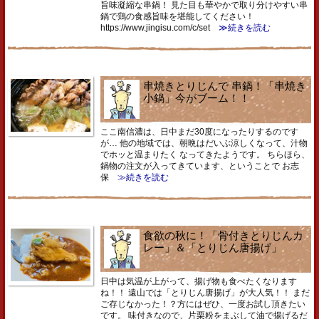
旨味凝縮な串鍋！ 見た目も華やかで取り分けやすい串
鍋で鶏の食感旨味を堪能してください！
https://www.jingisu.com/c/set
≫続きを読む
串焼きとりじんで 串鍋！「串焼き
小鍋」今がブーム！！
ここ南信濃は、日中まだ30度になったりするのです
が… 他の地域では、朝晩はだいぶ涼しくなって、汁物
でホッと温まりたく なってきたようです。 ちらほら、
鍋物の注文が入ってきています、ということで お志
保
≫続きを読む
食欲の秋に！「骨付きとりじんカ
レー」＆「とりじん唐揚げ」
日中は気温が上がって、揚げ物も食べたくなります
ね！！ 遠山では「とりじん唐揚げ」が大人気！！ まだ
ご存じなかった！？方にはぜひ、一度お試し頂きたい
です。 味付きなので、片栗粉をまぶして油で揚げるだ