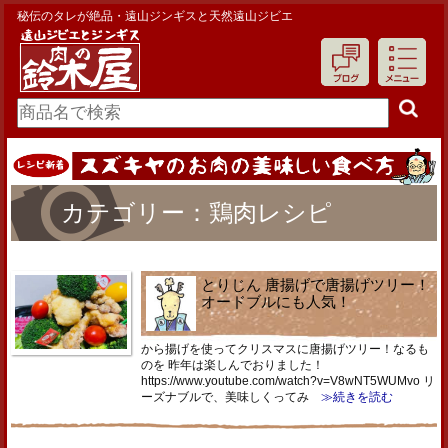
秘伝のタレが絶品・遠山ジンギスと天然遠山ジビエ
カテゴリー：鶏肉レシピ
とりじん 唐揚げで唐揚げツリー！
オードブルにも人気！
から揚げを使ってクリスマスに唐揚げツリー！なるも
のを 昨年は楽しんでおりました！
https://www.youtube.com/watch?v=V8wNT5WUMvo リ
ーズナブルで、美味しくってみ
≫続きを読む