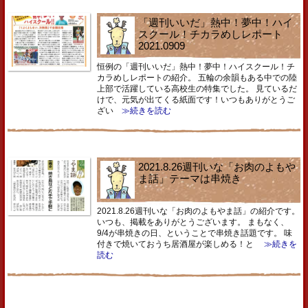
「週刊いいだ」熱中！夢中！ハイ
スクール！チカラめしレポート
2021.0909
恒例の「週刊いいだ」熱中！夢中！ハイスクール！チ
カラめしレポートの紹介。 五輪の余韻もある中での陸
上部で活躍している高校生の特集でした。 見ているだ
けで、元気が出てくる紙面です！いつもありがとうご
ざい
≫続きを読む
2021.8.26週刊いな「お肉のよもや
ま話」テーマは串焼き
2021.8.26週刊いな「お肉のよもやま話」の紹介です。
いつも、掲載をありがとうございます。 まもなく、
9/4が串焼きの日、ということで串焼き話題です。 味
付きで焼いておうち居酒屋が楽しめる！と
≫続きを
読む