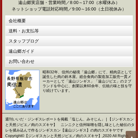
遠山郷実店舗・営業時間／8:00～17:00（水曜休み）
ネットショップ電話対応時間／9:00～16:00（土日祝休み）
会社概要
送料・お支払等
スタッフブログ
遠山郷ガイド
お問い合わせ
昭和32年、信州の秘境「遠山郷」にて、精肉店として
誕生した肉の鈴木屋。総合食肉の製造加工販売一貫メ
ーカーとして「遠山ジンギス」「遠山ジビエ」の２ブ
ランドを中心に、創業以来60余年、伝統の味と技を守
り続けています。
週刊いいだ・ジンギスレポートを掲載「塩じん、みそじん」 | 【ジンギスカン
と天然ジビエ／肉のスズキヤ】 ニンニクと信州味噌を隠し味とした秘伝のタ
レを揉み込んで作るジンギスカン【遠山ジンギス】の肉のスズキヤです
Copyright©【ジンギスカンと天然ジビエ／肉のスズキヤ】,2020 All Rights
▲