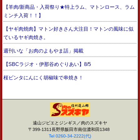
【羊肉/新商品・入荷祭り★特上ラム、マトンロース、ラム
ミンチ入荷！！】
【ヤギ肉焼肉】マトン好きさん大注目！マトンの風味に似
ているヤギ肉焼き。
週刊いな「お肉のよもやま話」掲載
【SBCラジオ・伊那谷めぐりあい】8/5
桜ビンタにんにく胡椒味で串焼き！
遠山ジビエとジンギス／肉のスズキヤ
〒399-1311長野県飯田市南信濃和田1348
Tel 0260-34-2222(代)