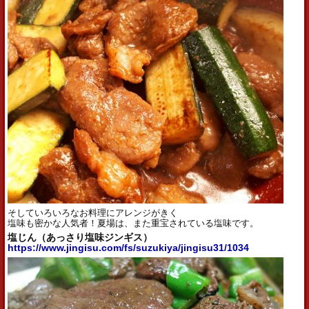
そしていろいろなお料理にアレンジがきく
塩味も密かな人気者！夏場は、また重宝されている塩味です。
塩じん（あっさり塩味ジンギス）
https://www.jingisu.com/fs/suzukiya/jingisu31/1034