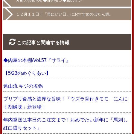
入荷のお知らせ◆鹿のタン◆猪のタン
１２月１１日＝「胃にいい日」におすすめのぼたん鍋。
この記事と関連する情報
◆肉屋の本棚/Vol.57『サライ』
【5/23のめぐりあい】
遠山流 キジの塩鍋
プリプリ食感と濃厚な旨味！「ウズラ骨付きモモ にんに
く胡椒味」新登場！
年内発送は本日のご注文まで！おめでたい新年に「馬刺し
紅白盛りセット」