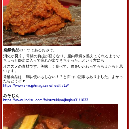
発酵食品
の１つであるおみそ。
消化が
良く
、胃腸の負担が軽くなり、腸内環境を整えてくれるようで
ちょっと師走に入って疲れが出てきちゃった…という方にも
オススメの食材です。美味しく食べて、胃をいたわってもらえたらと思
います。
発酵食品は、無駄使いもしない！？と面白い記事もありました。よかっ
たらどうぞ▼
https://www.s-re.jp/magazine/health/19/
みそじん
https://www.jingisu.com/fs/suzukiya/jingisu31/1033