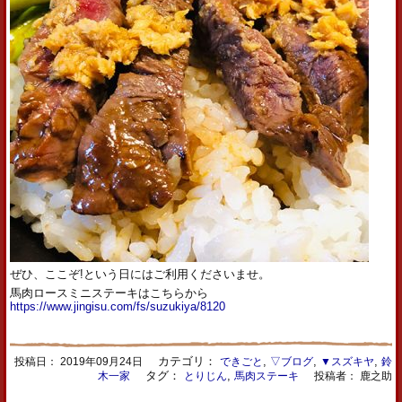
ぜひ、ここぞ!という日にはご利用くださいませ。
馬肉ロースミニステーキはこちらから
https://www.jingisu.com/fs/suzukiya/8120
カテゴリ：
,
,
,
投稿日：
2019年09月24日
できごと
▽ブログ
▼スズキヤ
鈴
タグ：
,
木一家
とりじん
馬肉ステーキ
投稿者： 鹿之助