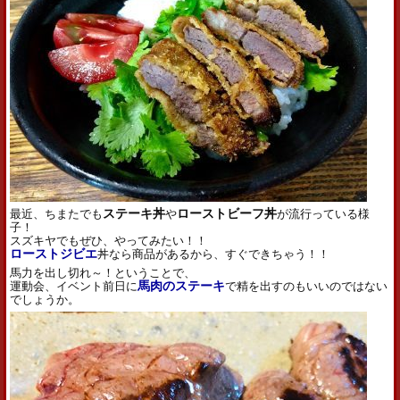
最近、ちまたでも
ステーキ丼
や
ローストビーフ丼
が流行っている様
子！
スズキヤでもぜひ、やってみたい！！
ローストジビエ
丼なら商品があるから、すぐできちゃう！！
馬力を出し切れ～！ということで、
運動会、イベント前日に
馬肉のステーキ
で精を出すのもいいのではない
でしょうか。