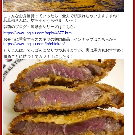
こ～んなお弁当持っていったら、全力で頑張れちゃいますますね！
若旦那さんに、坊ちゃがうらやましい～！
以前のブログ・運動会シリーズはこちら↓
https://www.jingisu.com/topix/4677.html
お弁当に重宝するスズキヤの鶏肉商品ラインナップはこちらから
https://www.jingisu.com/lp/chicken/
とりじんは、てっぱんになりつつありますが、実は馬肉もおすすめ！
勝負ごとに勝つ！でカツ！！にしたり！