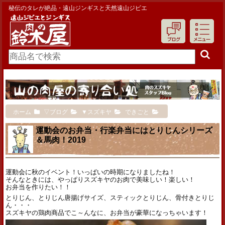
秘伝のタレが絶品・遠山ジンギスと天然遠山ジビエ
ホーム
▽ブログ
▼スズキヤ
できごと
運動会のお弁当・行楽弁当にはとりじんシリーズ
＆馬肉！2019
運動会に秋のイベント！いっぱいの時期になりましたね！
そんなときには、やっぱりスズキヤのお肉で美味しい！楽しい！
お弁当を作りたい！！
とりじん、とりじん唐揚げサイズ、スティックとりじん、骨付きとりじ
ん・・・
スズキヤの鶏肉商品でこ～んなに、お弁当が豪華になっちゃいます！