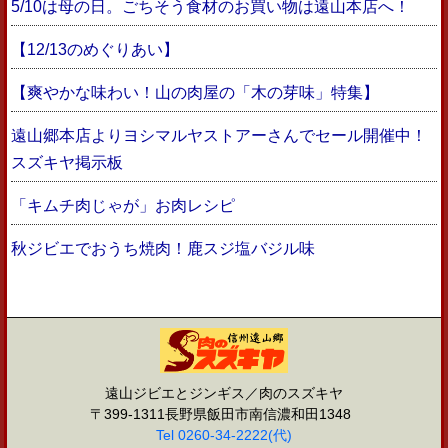
5/10は母の日。ごちそう食材のお買い物は遠山本店へ！
【12/13のめぐりあい】
【爽やかな味わい！山の肉屋の「木の芽味」特集】
遠山郷本店よりヨシマルヤストアーさんでセール開催中！
スズキヤ掲示板
「キムチ肉じゃが」お肉レシピ
秋ジビエでおうち焼肉！鹿スジ塩バジル味
遠山ジビエとジンギス／肉のスズキヤ
〒399-1311長野県飯田市南信濃和田1348
Tel 0260-34-2222(代)