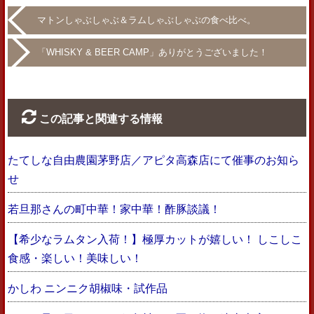
マトンしゃぶしゃぶ＆ラムしゃぶしゃぶの食べ比べ。
「WHISKY & BEER CAMP」ありがとうございました！
この記事と関連する情報
たてしな自由農園茅野店／アピタ高森店にて催事のお知ら
せ
若旦那さんの町中華！家中華！酢豚談議！
【希少なラムタン入荷！】極厚カットが嬉しい！ しこしこ
食感・楽しい！美味しい！
かしわ ニンニク胡椒味・試作品