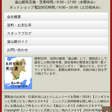
遠山郷実店舗・営業時間／8:00～17:00（水曜休み）
ネットショップ電話対応時間／9:00～16:00（土日祝休み）
会社概要
送料・お支払等
スタッフブログ
遠山郷ガイド
お問い合わせ
昭和32年、信州の秘境「遠山郷」にて、精肉店として
誕生した肉の鈴木屋。総合食肉の製造加工販売一貫メ
ーカーとして「遠山ジンギス」「遠山ジビエ」の２ブ
ランドを中心に、創業以来60余年、伝統の味と技を守
り続けています。
運動会のお弁当・行楽弁当にはとりじんシリーズ＆馬肉！2019 | 【ジンギスカ
ンと天然ジビエ／肉のスズキヤ】 ニンニクと信州味噌を隠し味とした秘伝の
タレを揉み込んで作るジンギスカン【遠山ジンギス】の肉のスズキヤです
Copyright©【ジンギスカンと天然ジビエ／肉のスズキヤ】,2019 All Rights
▲