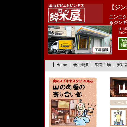
【ジン
ニンニク
るジンギ
Home
会社概要
製造工場
実店
ホーム