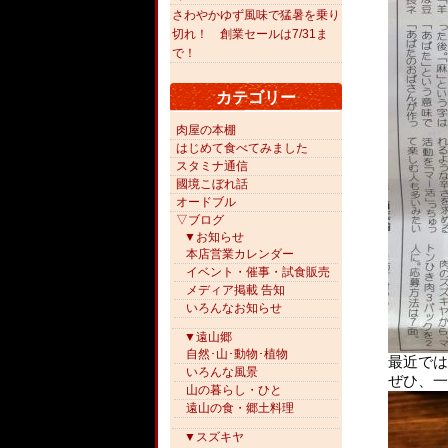
さわやかゆず風味で猛暑を乗り
切れ！ 創業セールは7/31ま
で！
カテゴリー
肉屋の本棚
はじめて食べてみました
スタミナ通信
國境こぼれ話
オードブル
▽ブログ
▼お知らせ
本店営業カレンダー
イベント・催事・試食販売
メディア掲載 告知
いろんなお知らせ
▼遠山郷
自然･山･動物･植物
最近では
いろんな風景
ぜひ、一
山の暮らし・ひと
遠山の食・郷土料理
▼スズキヤ