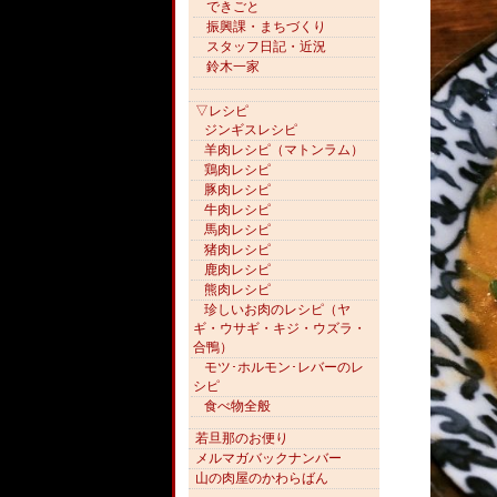
できごと
振興課・まちづくり
スタッフ日記・近況
鈴木一家
▽レシピ
ジンギスレシピ
羊肉レシピ（マトンラム）
鶏肉レシピ
豚肉レシピ
牛肉レシピ
馬肉レシピ
猪肉レシピ
鹿肉レシピ
熊肉レシピ
珍しいお肉のレシピ（ヤ
ギ・ウサギ・キジ・ウズラ・
合鴨）
モツ･ホルモン･レバーのレ
シピ
食べ物全般
若旦那のお便り
メルマガバックナンバー
山の肉屋のかわらばん