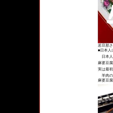
若旦那さ
■日本人
日本人
麻婆豆腐
実は最初
羊肉の
麻婆豆腐