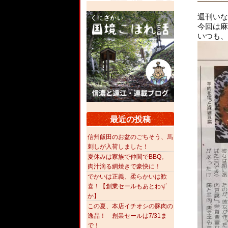
週刊いな「
今回は麻
いつも、
最近の投稿
信州飯田のお盆のごちそう、馬
刺しが入荷しました！
夏休みは家族で仲間でBBQ。
肉汁滴る網焼きで豪快に！
でかいは正義、柔らかいは歓
喜！【創業セールもあとわず
か】
この夏、本店イチオシの豚肉の
逸品！ 創業セールは7/31ま
で！