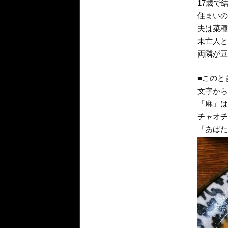
17歳で
住まいの
夫は菜種
未亡人と
両隣が豆
■このと
文字から
「麻」は
チャオチ
「あばた