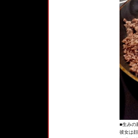
■生みの
彼女は顔