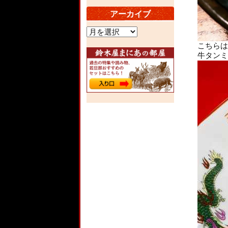
アーカイブ
ア
ー
こちらは
カ
牛タンミ
イ
ブ