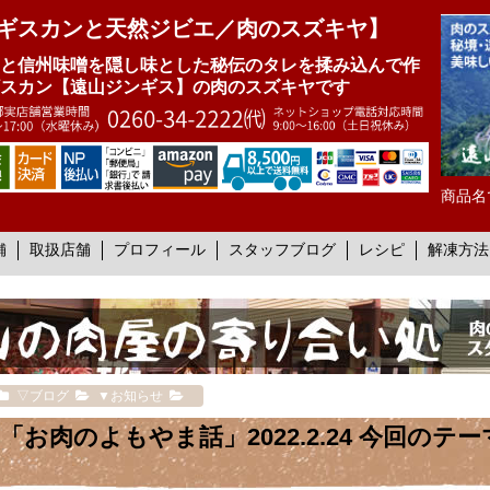
ギスカンと天然ジビエ／肉のスズキヤ】
と信州味噌を隠し味とした秘伝のタレを揉み込んで作
スカン【遠山ジンギス】の肉のスズキヤです
商品名
舗
取扱店舗
プロフィール
スタッフブログ
レシピ
解凍方法
▽ブログ
▼お知らせ
「お肉のよもやま話」2022.2.24 今回のテ