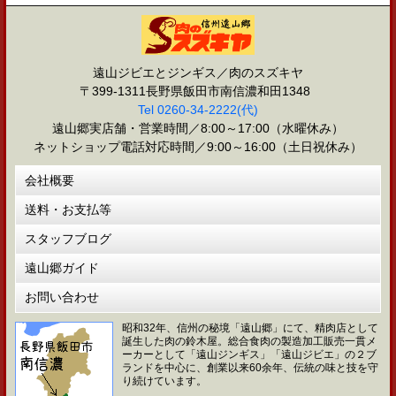
遠山ジビエとジンギス／肉のスズキヤ
〒399-1311長野県飯田市南信濃和田1348
Tel 0260-34-2222(代)
遠山郷実店舗・営業時間／8:00～17:00（水曜休み）
ネットショップ電話対応時間／9:00～16:00（土日祝休み）
会社概要
送料・お支払等
スタッフブログ
遠山郷ガイド
お問い合わせ
昭和32年、信州の秘境「遠山郷」にて、精肉店として
誕生した肉の鈴木屋。総合食肉の製造加工販売一貫メ
ーカーとして「遠山ジンギス」「遠山ジビエ」の２ブ
ランドを中心に、創業以来60余年、伝統の味と技を守
り続けています。