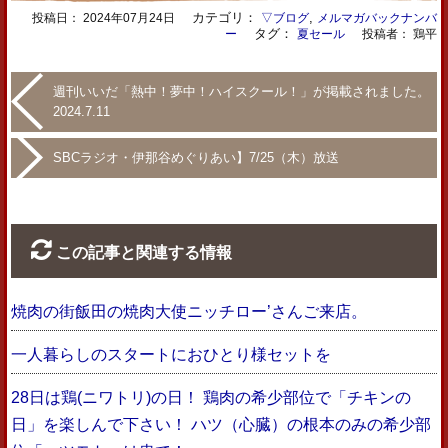
カテゴリ：
,
投稿日：
2024年07月24日
▽ブログ
メルマガバックナンバ
タグ：
ー
夏セール
投稿者： 鶏平
週刊いいだ「熱中！夢中！ハイスクール！」が掲載されました。
2024.7.11
SBCラジオ・伊那谷めぐりあい】7/25（木）放送
この記事と関連する情報
焼肉の街飯田の焼肉大使ニッチロー’さんご来店。
一人暮らしのスタートにおひとり様セットを
28日は鶏(ニワトリ)の日！ 鶏肉の希少部位で「チキンの
日」を楽しんで下さい！ ハツ（心臓）の根本のみの希少部