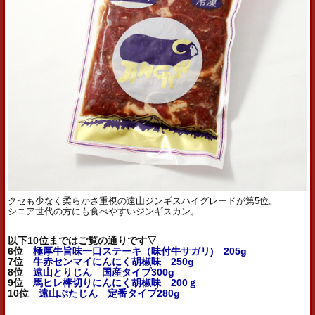
クセも少なく柔らかさ重視の遠山ジンギスハイグレードが第5位。
シニア世代の方にも食べやすいジンギスカン。
以下10位まではご覧の通りです▽
6位
極厚牛旨味一口ステーキ（味付牛サガリ) 205g
7位
牛赤センマイにんにく胡椒味 250g
8位
遠山とりじん 国産タイプ300g
9位
馬ヒレ棒切りにんにく胡椒味 200ｇ
10位
遠山ぶたじん 定番タイプ280g