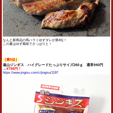
なんと新商品の馬ハラミゆずダレが第4位！
この夏はゆず風味でさっぱりと！
［第5位］
遠山ジンギス ハイグレードたっぷりサイズ260ｇ 通常940円
→
¥798円！
https://www.jingisu.com/c/jingisu/1197