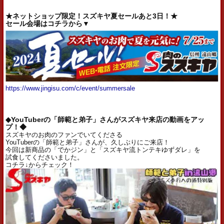
★ネットショップ限定！スズキヤ夏セールあと3日！★
セール会場はコチラから▼
https://www.jingisu.com/c/event/summersale
◆YouTuberの「師範と弟子」さんがスズキヤ来店の動画をアッ
プ！◆
スズキヤのお肉のファンでいてくださる
YouTuberの「師範と弟子」さんが、久しぶりにご来店！
今回は新商品の「でかジン」と「スズキヤ流トンテキゆずダレ」を
試食してくださいました。
コチラ↓からチェック！