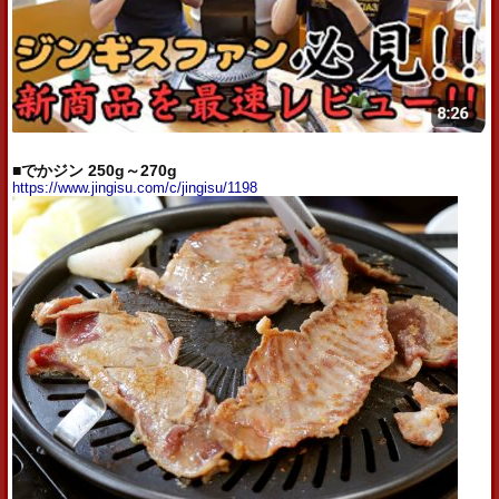
■でかジン 250g～270g
https://www.jingisu.com/c/jingisu/1198