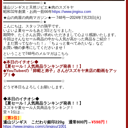
━━━━━━━━━━━━━━━━☆★
遠山ジンギスと天然ジビエ★肉のスズキヤ
昭和32年創業・お肉一筋66年
https://www.jingisu.com
★山の肉屋の肉肉マガジン★━ 748号━2024年7月23日(火)
━━━━━━━━━━━━━━━━☆★
こんにちは。スタッフの鶏平です。
いよいよ夏セールもあと3日となりました。
期間中、たくさんお買い求めいただきまして心より感謝いたします。
今回はそんなセール商品の中から人気が高かった商品をご紹介！
「まだ買ってなかった！」「ちょっと食べてみたいな」な
ど
お買い物の参考にしてくださいませ！
ということで748号のメルマガはこちら
☆━━━━━━━━━━━━━━━━━━━━━━━━☆
◆本日のイチオシ◆
【夏セール！人気商品ランキング発表！！】
◆YouTuberの「師範と弟子」さんがスズキヤ来店の動画をアッ
プ！◆
☆━━━━━━━━━━━━━━━━━━━━━━━━☆
どうぞ本日もよろしくお願いします。
◆本日のイチオシ◆
【夏セール！人気商品ランキング発表！！】
スズキヤ夏セール人気商品をランキング！
堂々1位は…
［第1位］
遠山ジンギス こだわり銀印220g
通常800円→
¥598円！
https://www.jingisu.com/c/jingisu/1001