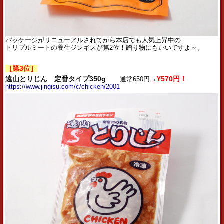
パッケージがリニューアルされてから本店でも人気上昇中の
トリプルミートの養生ジンギスが第2位！贈り物にもいいですよ～。
［第3位］
遠山とりじん 定番タイプ350g
通常650円
→
¥570円！
https://www.jingisu.com/c/chicken/2001