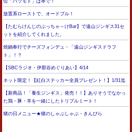
位「ハツモト」は串で！
放置系ローストで、オードブル！
【たむらけんじのぶっちゃ～けBar】で遠山ジンギス31セ
ットを紹介してくれました。
焼鍋奉行でチーズフォンデュ・「遠山ジンギスドラフ
ト」！？
【SBCラジオ・伊那谷めぐりあい】4/14
ネット限定！【紅白ステッカー全員プレゼント！】1/31迄
【新商品！「養生ジンギス」発売！！】ありそうでなかっ
た鶏・豚・羊を一緒にしたトリプルミート！
猪の日メニュー★猪のしゃぶしゃぶ・きんぴら