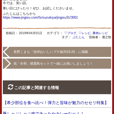
今では、笑い話。
寒い日にぴったり！ぜひ、お試しくださいませ。
ぶたじんはこちらから
https://www.jingisu.com/fs/suzukiya/jingisu31/3001
カテゴリ：
,
,
投稿日：
2019年04月01日
▽ブログ
▽レシピ
豚肉レシピ
タグ：
ぶたじん
投稿者： 鹿之助
長野こまち「信州おいしいプチ旅2019-20」に掲載
祝「令和」猪鹿鳥セットで一緒にお祝いしましょう！
この記事と関連する情報
【希少部位を食べ比べ！弾力と旨味が魅力のセセリ特集】
豚しゃぶしゃぶ肉であったかカレーなべ！！