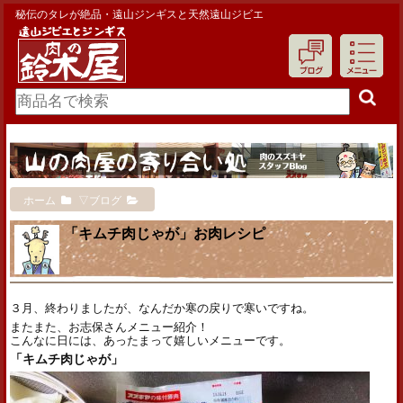
秘伝のタレが絶品・遠山ジンギスと天然遠山ジビエ
ホーム
▽ブログ
「キムチ肉じゃが」お肉レシピ
３月、終わりましたが、なんだか寒の戻りで寒いですね。
またまた、お志保さんメニュー紹介！
こんなに日には、あったまって嬉しいメニューです。
「キムチ肉じゃが」