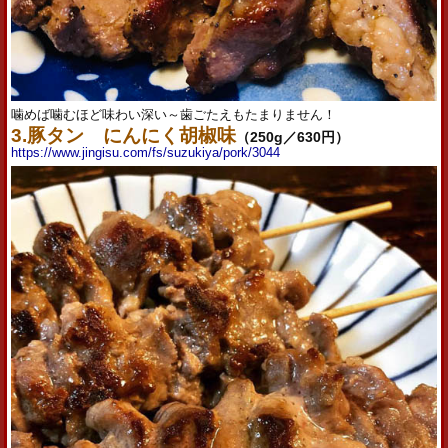
噛めば噛むほど味わい深い～歯ごたえもたまりません！
3.豚タン にんにく胡椒味
（250g／630円）
https://www.jingisu.com/fs/suzukiya/pork/3044