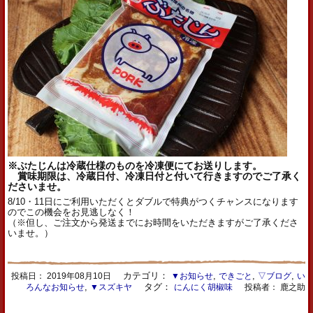
※ぶたじんは冷蔵仕様のものを冷凍便にてお送りします。
賞味期限は、冷蔵日付、冷凍日付と付いて行きますのでご了承く
ださいませ。
8/10・
11日にご利用いただくとダブルで特典がつくチャンスになります
のでこの機会をお見逃しなく！
（※但し、
ご注文から発送までにお時間をいただきますがご了承くださ
いませ
。）
カテゴリ：
,
,
,
投稿日：
2019年08月10日
▼お知らせ
できごと
▽ブログ
い
,
タグ：
ろんなお知らせ
▼スズキヤ
にんにく胡椒味
投稿者： 鹿之助