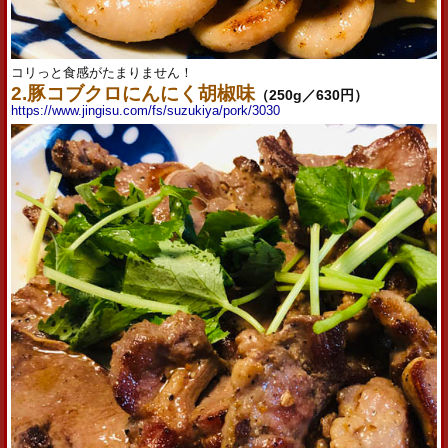
コリっと食感がたまりません！
2.豚コブクロにんにく胡椒味
（250g／630円）
https://www.jingisu.com/fs/suzukiya/pork/3030