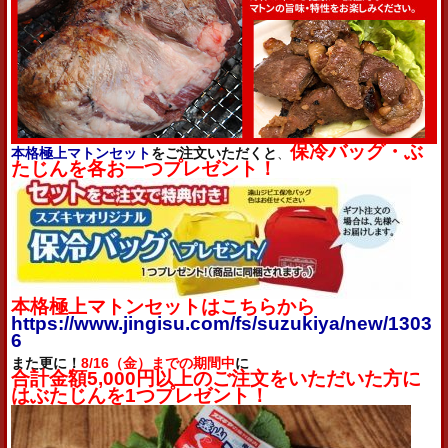
保冷バッグ・ぶ
本格極上マトンセット
をご注文いただくと
、
たじんを各お一つプレゼント！
本格極上マトンセットはこちらから
https://www.jingisu.com/fs/suzukiya/new/1303
6
また更に！
8/16（金）までの期間中
に
合計金額5,
000円以上のご注文をいただいた方に
はぶたじんを1つプレゼン
ト！