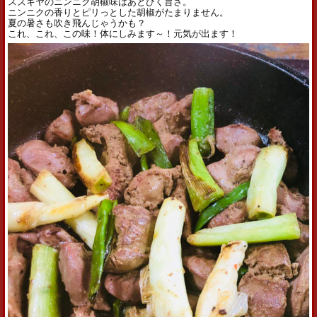
スズキヤのニンニク胡椒味はあとひく旨さ。
ニンニクの香りとピリっとした胡椒がたまりません。
夏の暑さも吹き飛んじゃうかも？
これ、これ、この味！体にしみます～！元気が出ます！