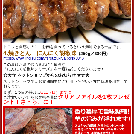
トロッと食感なのに、お肉を食べているという満足できる一品です。
4.焼きとん にんにく胡椒味
（250g／680円）
https://www.jingisu.com/fs/suzukiya/pork/3043
この夏はお酒のおつまみにも最高な
「にんにく胡椒味シリーズ」を一度お試しくださいませ！
☆★☆ ネットショップからのお知らせ ★☆★
ネットショップではお盆期間中にご利用いただいた方に特典を用意
して
おります。
まず、1つ目の特典は
8/11（日）までに
クリアファイルを1枚プレゼ
ご注文いただいたお客様全員に
ント！さ・ら。に！