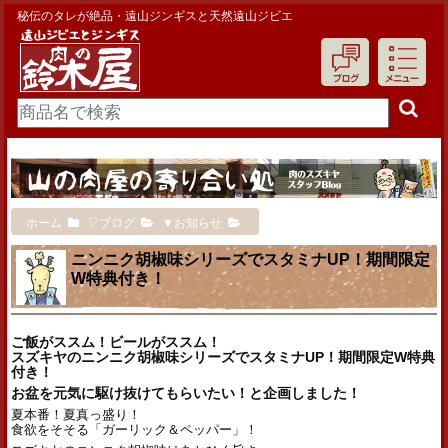
秘伝のタレが絶品・遠山ジンギスと天然遠山ジビエ
ホーム
▽ブログ
▼お知らせ
ニンニク胡椒味シリーズでスタミナUP！期間限定
W特典付き！
ご飯がススム！ビールがススム！
スズキヤのニンニク胡椒味シリーズでスタミナUP！
期間限定W特典
付き！
お盆を元気に駆け抜けてもらいたい！と企画しました！
夏本番！夏真っ盛り！
食欲をそそる「ガーリック＆ペッパー」！