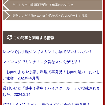
たてしな自由農園茅野店にて催事のお知らせ
週刊いいだ「働きwoman"N"のジンギスレポート」掲載
この記事と関連する情報
レンジでお手軽ジンギスカン！小鍋でジンギスカン！
マトンスジでミンチ！コク旨なスジ肉が絶品！
「お肉のよもやま話」料理で再発見！お肉の魅力、おいし
い秘密 2023年4月号
週刊いいだ「熱中！夢中！ハイスクール！」が掲載されま
した。2024.3.14
7/2は「うどんの日」。夏のうどんに合うお肉３選！