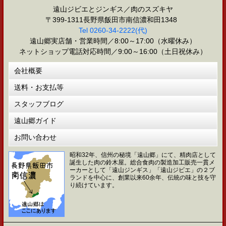
遠山ジビエとジンギス／肉のスズキヤ
〒399-1311長野県飯田市南信濃和田1348
Tel 0260-34-2222(代)
遠山郷実店舗・営業時間／8:00～17:00（水曜休み）
ネットショップ電話対応時間／9:00～16:00（土日祝休み）
会社概要
送料・お支払等
スタッフブログ
遠山郷ガイド
お問い合わせ
昭和32年、信州の秘境「遠山郷」にて、精肉店として
誕生した肉の鈴木屋。総合食肉の製造加工販売一貫メ
ーカーとして「遠山ジンギス」「遠山ジビエ」の２ブ
ランドを中心に、創業以来60余年、伝統の味と技を守
り続けています。