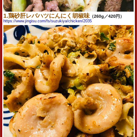
1.鶏砂肝レバハツにんにく胡椒味
（260g／420円）
https://www.jingisu.com/fs/suzukiya/chicken/2035