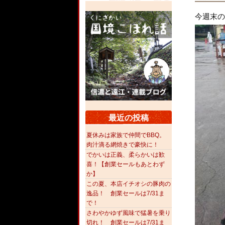
今週末の
最近の投稿
夏休みは家族で仲間でBBQ。
肉汁滴る網焼きで豪快に！
でかいは正義、柔らかいは歓
喜！【創業セールもあとわず
か】
この夏、本店イチオシの豚肉の
逸品！ 創業セールは7/31ま
で！
さわやかゆず風味で猛暑を乗り
切れ！ 創業セールは7/31ま