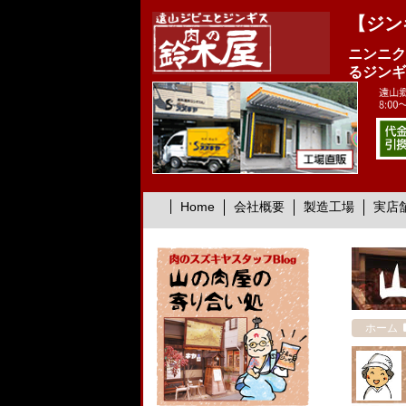
【ジン
ニンニク
るジンギ
Home
会社概要
製造工場
実店
ホーム