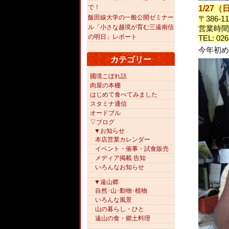
で！
1/27
飯田線大学の一般公開ゼミナー
〒386-
ル「小さな越境が育む三遠南信
営業時間：
の明日」レポート
TEL: 026
今年初め
カテゴリー
國境こぼれ話
肉屋の本棚
はじめて食べてみました
スタミナ通信
オードブル
▽ブログ
▼お知らせ
本店営業カレンダー
イベント・催事・試食販売
メディア掲載 告知
いろんなお知らせ
▼遠山郷
自然･山･動物･植物
いろんな風景
山の暮らし・ひと
遠山の食・郷土料理