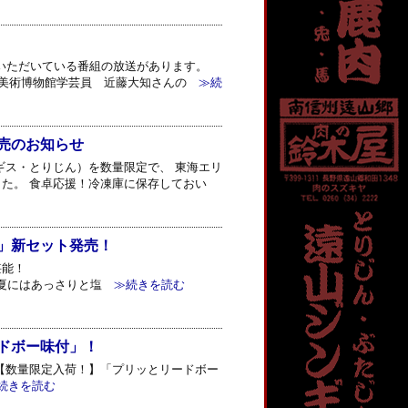
せていただいている番組の放送があります。
市美術博物館学芸員 近藤大知さんの
≫続
売のお知らせ
ギス・とりじん）を数量限定で、 東海エリ
た。 食卓応援！冷凍庫に保存しておい
」新セット発売！
堪能！
━━━☆★ 夏にはあっさりと塩
≫続きを読む
ドボー味付」！
【数量限定入荷！】「プリッとリードボー
きを読む