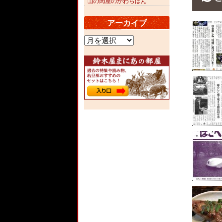
山の肉屋のかわらばん
アーカイブ
ア
ー
カ
イ
ブ