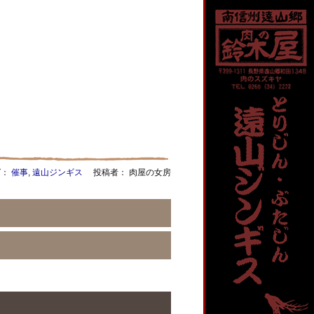
：
催事
,
遠山ジンギス
投稿者： 肉屋の女房