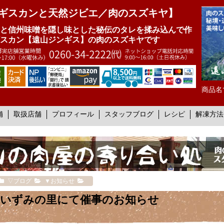
ギスカンと天然ジビエ／肉のスズキヤ】
と信州味噌を隠し味とした秘伝のタレを揉み込んで作
スカン【遠山ジンギス】の肉のスズキヤです
商品名
舗
取扱店舗
プロフィール
スタッフブログ
レシピ
解凍方法
▽ブログ
▼お知らせ
いずみの里にて催事のお知らせ