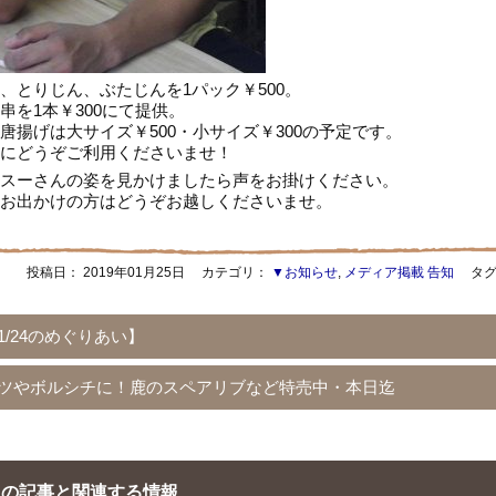
、とりじん、ぶたじんを1パック￥500。
串を1本￥300にて提供。
唐揚げは大サイズ￥500・小サイズ￥300の予定です。
にどうぞご利用くださいませ！
スーさんの姿を見かけましたら声をお掛けください。
お出かけの方はどうぞお越しくださいませ。
投稿日：
2019年01月25日
カテゴリ：
▼お知らせ
,
メディア掲載 告知
タグ
1/24のめぐりあい】
ツやボルシチに！鹿のスペアリブなど特売中・本日迄
の記事と関連する情報