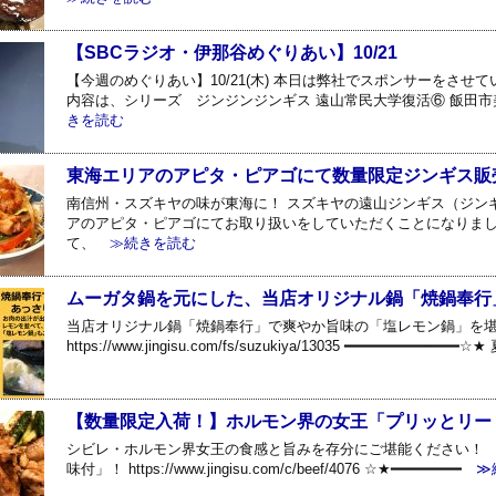
【SBCラジオ・伊那谷めぐりあい】10/21
【今週のめぐりあい】10/21(木) 本日は弊社でスポンサーをさ
内容は、シリーズ ジンジンジンギス 遠山常民大学復活⑥ 飯田
きを読む
東海エリアのアピタ・ピアゴにて数量限定ジンギス販
南信州・スズキヤの味が東海に！ スズキヤの遠山ジンギス（ジン
アのアピタ・ピアゴにてお取り扱いをしていただくことになりまし
て、
≫続きを読む
ムーガタ鍋を元にした、当店オリジナル鍋「焼鍋奉行
当店オリジナル鍋「焼鍋奉行」で爽やか旨味の「塩レモン鍋」を
https://www.jingisu.com/fs/suzukiya/13035 ━━━━━━━━━━
【数量限定入荷！】ホルモン界の女王「プリッとリー
シビレ・ホルモン界女王の食感と旨みを存分にご堪能ください！ 
味付」！ https://www.jingisu.com/c/beef/4076 ☆★━━━━━━━━
≫続