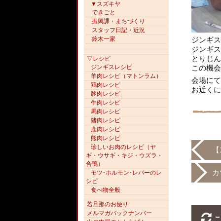
▼スズキヤ
できごと
振興課・まちづくり
スタッフ日記・近況
ジンギス
鈴木一家
ジンギス
とりじん
▽レシピ
この機会
ジンギスレシピ
羊肉レシピ（マトンラム）
会場にて
鶏肉レシピ
お近くに
豚肉レシピ
牛肉レシピ
馬肉レシピ
猪肉レシピ
鹿肉レシピ
熊肉レシピ
珍しいお肉のレシピ（ヤ
【
ギ・ウサギ・キジ・ウズラ・
合鴨）
カ
モツ･ホルモン･レバーのレ
シピ
食べ物全般
若旦那のお便り
メルマガバックナンバー
こ