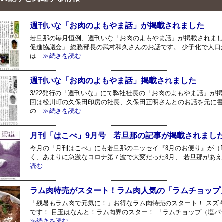
週刊いな「お肉のよもやま話」が掲載されました
若旦那の毎月恒例、週刊いな「お肉のよもやま話」が掲載されまし
促進協議会」 総務部長の武村和久さんのお話です。 少子化で人口
は
≫続きを読む
週刊いな「お肉のよもやま話」掲載されました
3/22発行の「週刊いな」にて弊社社長の「お肉のよもやま話」が
回は松川町の久保田印房の社長、久保田正明さんとのお話を元に書
の
≫続きを読む
月刊「はこべ」9月号 若旦那の記事が掲載されまし
今月の「月刊はこべ」にも若旦那のエッセイ『8月のお便り』が（
く、あまりに急激なコロナ第７波で大変だった8月、 若旦那があ
読む
ラム肉特売がスタート！ラム肉人気の「ラムチョップ
「残暑もラム肉で元気に！」お得なラム肉特売のスタート！ スズ
です！ 目玉はなんと！ラム肉界のスター！ 「ラムチョップ（塩バジ
≫続きを読む