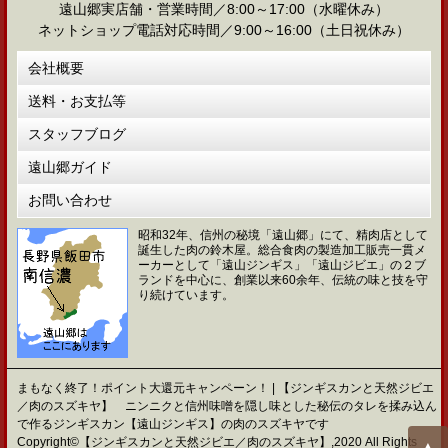
遠山郷実店舗・営業時間／8:00～17:00（水曜休み）
ネットショップ電話対応時間／9:00～16:00（土日祝休み）
会社概要
送料・お支払等
スタッフブログ
遠山郷ガイド
お問い合わせ
昭和32年、信州の秘境「遠山郷」にて、精肉店として
誕生した肉の鈴木屋。総合食肉の製造加工販売一貫メ
ーカーとして「遠山ジンギス」「遠山ジビエ」の２ブ
ランドを中心に、創業以来60余年、伝統の味と技を守
り続けています。
まもなく終了！ポイント大還元キャンペーン！ | 【ジンギスカンと天然ジビエ
／肉のスズキヤ】 ニンニクと信州味噌を隠し味とした秘伝のタレを揉み込ん
で作るジンギスカン【遠山ジンギス】の肉のスズキヤです
Copyright©【ジンギスカンと天然ジビエ／肉のスズキヤ】,2020 All Rights
▲