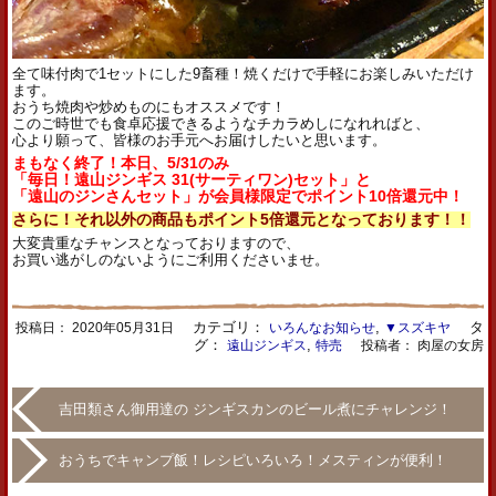
全て味付肉で1セットにした9畜種！焼くだけで手軽にお楽しみいただけ
ます。
おうち焼肉や炒めものにもオススメです！
このご時世でも食卓応援できるようなチカラめしになれればと、
心より願って、皆様のお手元へお届けしたいと思います。
まもなく終了！本日、5/31のみ
「毎日！遠山ジンギス 31(サーティワン)セット」と
「遠山のジンさんセット」が会員様限定でポイント10倍還元中！
さらに！それ以外の商品もポイント5倍還元となっております！！
大変貴重なチャンスとなっておりますので、
お買い逃がしのないようにご利用くださいませ。
カテゴリ：
,
タ
投稿日：
2020年05月31日
いろんなお知らせ
▼スズキヤ
グ：
,
遠山ジンギス
特売
投稿者： 肉屋の女房
吉田類さん御用達の ジンギスカンのビール煮にチャレンジ！
おうちでキャンプ飯！レシピいろいろ！メスティンが便利！