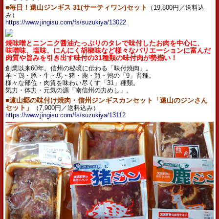
■
毎日！遠山ジンギス 31(サーティワン)セット
（19,800円／送料込
み）
https://www.jingisu.com/fs/suzukiya/13022
焼味噌とニンニク醤油たっぷりのタレで味付したお肉を中心に、
味噌味、塩味、にんにく胡椒味など様々なバリエーションに富んだ
肉質や旨みを引き出す味付の31種類の味付肉が勢揃い！
創業以来60年。信州の秘境に伝わる「味付焼肉」。
羊・鶏・豚・牛・馬・猪・鹿・熊・鶉の「9」畜種。
様々な部位・肉質を味わい尽くす「31」種類。
気力・体力・元気の源「南信州の力めし」。
■
遠山郷の味付け焼肉・信州ジンギスカンセット「遠山のジンさん
セット」
（7,900円／送料込み）
https://www.jingisu.com/fs/suzukiya/13112