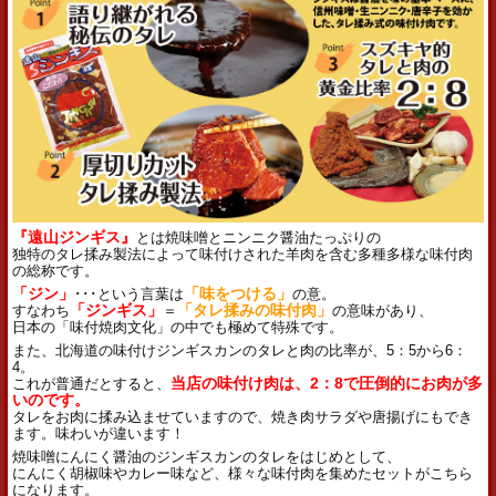
『遠山ジンギス』
とは焼味噌とニンニク醤油たっぷりの
独特のタレ揉み製法によって味付けされた羊肉を含む多種多様な味付肉
の総称です。
「ジン」
･･･という言葉は
「味をつける」
の意。
すなわち
「ジンギス」
＝
「タレ揉みの味付肉」
の意味があり、
日本の「味付焼肉文化」の中でも極めて特殊です。
また、北海道の味付けジンギスカンのタレと肉の比率が、5：5から6：
4。
これが普通だとすると、
当店の味付け肉は、2：8で圧倒的にお肉が多
いのです。
タレをお肉に揉み込ませていますので、焼き肉サラダや唐揚げにもでき
ます。味わいが違います！
焼味噌にんにく醤油のジンギスカンのタレをはじめとして、
にんにく胡椒味やカレー味など、様々な味付肉を集めたセットがこちら
になります。