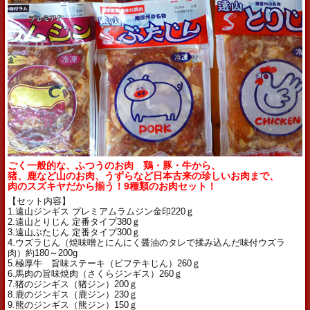
ごく一般的な、ふつうのお肉 鶏・豚・牛から、
猪、鹿など山のお肉、うずらなど日本古来の珍しいお肉まで、
肉のスズキヤだから揃う！9種類のお肉セット！
【セット内容】
1.遠山ジンギス プレミアムラムジン金印220ｇ
2.遠山とりじん 定番タイプ380ｇ
3.遠山ぶたじん 定番タイプ300ｇ
4.ウズラじん（焼味噌とにんにく醤油のタレで揉み込んだ味付ウズラ
肉）約180～200g
5.極厚牛 旨味ステーキ（ビフテキじん）260ｇ
6.馬肉の旨味焼肉（さくらジンギス）260ｇ
7.猪のジンギス（猪ジン）200ｇ
8.鹿のジンギス（鹿ジン）230ｇ
9.熊のジンギス（熊ジン）150ｇ