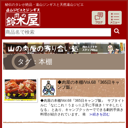
秘伝のタレが絶品・遠山ジンギスと天然遠山ジビエ
タグ：本棚
◆肉屋の本棚/Vol.68『365日キャ
ンプ飯』
◆肉屋の本棚/Vol.68『365日キャンプ飯』 サブタイト
ルに「なにこれ！うまっ☆上手に手抜き！マネしたく
なる」 とあり、キャンプクッカーでできる劇的手抜き
料理が紹介されています。 発
≫続きを読む