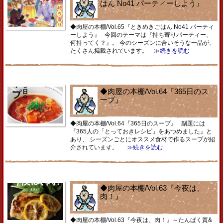
はん No41 パーティーしよう』
◆肉屋の本棚/Vol.65『ときめきごはん No41 パーティ
ーしよう』 今回のテーマは『持ち寄りパーティー、
何持ってく？』。 今のシーズンに合いそうな一品が、
たくさん掲載されています。
≫続きを読む
◆肉屋の本棚/Vol.64『365日のス
ープ』
◆肉屋の本棚/Vol.64『365日のスープ』 副題には
『365人の「とっておきレシピ」をあつめました』と
あり、 シーズンごとにオススメ食材で作るスープが紹
介されています。
≫続きを読む
◆肉屋の本棚/Vol.63『今夜は、
肉！』
◆肉屋の本棚/Vol.63『今夜は、肉！』～たんぱく質&