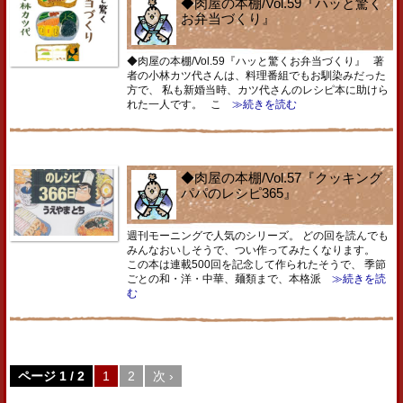
◆肉屋の本棚/Vol.59『ハッと驚く
お弁当づくり』
◆肉屋の本棚/Vol.59『ハッと驚くお弁当づくり』 著
者の小林カツ代さんは、料理番組でもお馴染みだった
方で、 私も新婚当時、カツ代さんのレシピ本に助けら
れた一人です。 こ
≫続きを読む
◆肉屋の本棚/Vol.57『クッキング
パパのレシピ365』
週刊モーニングで人気のシリーズ。 どの回を読んでも
みんなおいしそうで、つい作ってみたくなります。
この本は連載500回を記念して作られたそうで、 季節
ごとの和・洋・中華、麺類まで、本格派
≫続きを読
む
ページ 1 / 2
1
2
次 ›