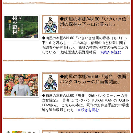
◆肉屋の本棚/Vol.60『いきいき信
州の森林～下～山と暮らし』
◆肉屋の本棚/Vol.60『いきいき信州の森林（もり）～
下～山と暮らし』 この本は、信州の山と林業に関す
る調査や研究を行い、 森林の整備や林業の振興に尽力
している 一般社団法人長野県林業
≫続きを読む
◆肉屋の本棚/Vol.60『鬼弁 強面
パンクロッカーの弁当奮闘記』
◆肉屋の本棚/Vol.60『鬼弁 強面パンクロッカーの弁
当奮闘記』 著者はパンクバンドBRAHMAN のTOSHI-
LOWさん。 こちらの本は、既刊のお弁当手記に中学生
編を追加収録したも
≫続きを読む