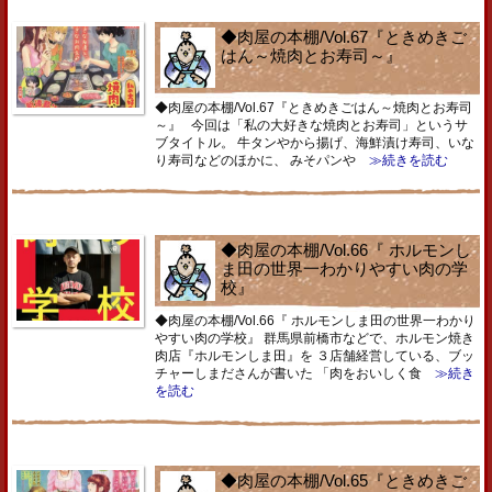
◆肉屋の本棚/Vol.67『ときめきご
はん～焼肉とお寿司～』
◆肉屋の本棚/Vol.67『ときめきごはん～焼肉とお寿司
～』 今回は「私の大好きな焼肉とお寿司」というサ
ブタイトル。 牛タンやから揚げ、海鮮漬け寿司、いな
り寿司などのほかに、 みそパンや
≫続きを読む
◆肉屋の本棚/Vol.66『 ホルモンし
ま田の世界一わかりやすい肉の学
校』
◆肉屋の本棚/Vol.66『 ホルモンしま田の世界一わかり
やすい肉の学校』 群馬県前橋市などで、ホルモン焼き
肉店『ホルモンしま田』を ３店舗経営している、ブッ
チャーしまださんが書いた 「肉をおいしく食
≫続き
を読む
◆肉屋の本棚/Vol.65『ときめきご