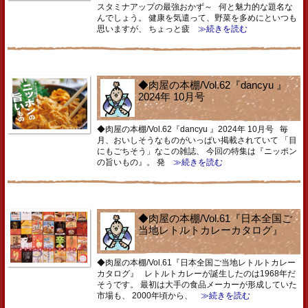
スタミナアップの最強おかず～ 何と魅力的な題名な
んでしょう。 健康を気遣って、野菜を多めにといつも
思いますが、 ちょっと疲
≫続きを読む
◆肉屋の本棚/Vol.62『dancyu 』
2024年 10月号
◆肉屋の本棚/Vol.62『dancyu 』2024年 10月号 毎
月、おいしそうなものがいっぱい掲載されていて 「目
にもごちそう」なこの雑誌、 今回の特集は『ニッポン
の旨いもの』。 発
≫続きを読む
◆肉屋の本棚/Vol.61『日本全国ご
当地レトルトカレーカタログ』
◆肉屋の本棚/Vol.61『日本全国ご当地レトルトカレー
カタログ』 レトルトカレーが誕生したのは1968年だ
そうです。 最初は大手の食品メーカーが形成していた
市場も、 2000年頃から、
≫続きを読む