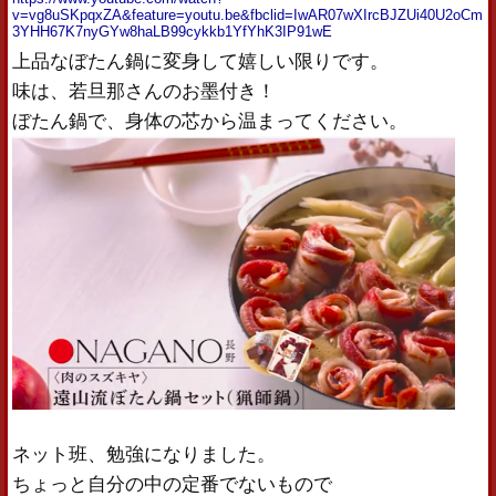
v=vg8uSKpqxZA&feature=youtu.be&fbclid=IwAR07wXIrcBJZUi40U2oCm
3YHH67K7nyGYw8haLB99cykkb1YfYhK3IP91wE
上品なぼたん鍋に変身して嬉しい限りです。
味は、若旦那さんのお墨付き！
ぼたん鍋で、身体の芯から温まってください。
ネット班、勉強になりました。
ちょっと自分の中の定番でないもので