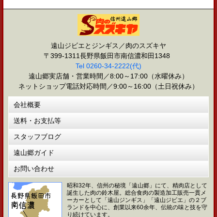
遠山ジビエとジンギス／肉のスズキヤ
〒399-1311長野県飯田市南信濃和田1348
Tel 0260-34-2222(代)
遠山郷実店舗・営業時間／8:00～17:00（水曜休み）
ネットショップ電話対応時間／9:00～16:00（土日祝休み）
会社概要
送料・お支払等
スタッフブログ
遠山郷ガイド
お問い合わせ
昭和32年、信州の秘境「遠山郷」にて、精肉店として
誕生した肉の鈴木屋。総合食肉の製造加工販売一貫メ
ーカーとして「遠山ジンギス」「遠山ジビエ」の２ブ
ランドを中心に、創業以来60余年、伝統の味と技を守
り続けています。