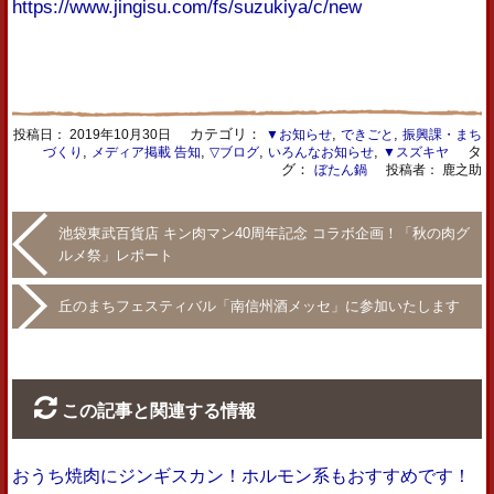
https://www.jingisu.com/fs/suzukiya/c/new
カテゴリ：
,
,
投稿日：
2019年10月30日
▼お知らせ
できごと
振興課・まち
,
,
,
,
タ
づくり
メディア掲載 告知
▽ブログ
いろんなお知らせ
▼スズキヤ
グ：
ぼたん鍋
投稿者： 鹿之助
池袋東武百貨店 キン肉マン40周年記念 コラボ企画！「秋の肉グ
ルメ祭」レポート
丘のまちフェスティバル「南信州酒メッセ」に参加いたします
この記事と関連する情報
おうち焼肉にジンギスカン！ホルモン系もおすすめです！