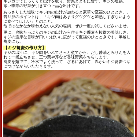
キジガラでじっくりと出汁を取り、野菜とともに食す、キジの塩鍋。
寒い季節の野菜が引き立つ上品な出汁です。
あっさりした塩味でキジ肉の出汁が加わると豪華で至福のひととき。。
若旦那のポイントは、「キジ肉はあまりグツグツと加熱しすぎないよう
に食べてほしい」とのこと。
他ではなかなか味わえない人気の塩鍋、ぜひ一度お試しくださいませ。
更に、旨味たっぷりのキジの出汁から作るキジ蕎麦も抜群の美味しさ。
キジの濃厚な旨味が口いっぱいに広がって至福のひとときです。年越し
蕎麦にも。
【キジ蕎麦の作り方】
キジの出汁に、キジ肉をいれてさっと煮てから、だし醤油とみりんを入
れて一煮立ちさせ、三つ葉や芹など香味野菜をちらします。
蕎麦を茹でて、冷水でよく洗って、ざるにあげて、温かいキジ蕎麦つゆ
につけながらいただきます。