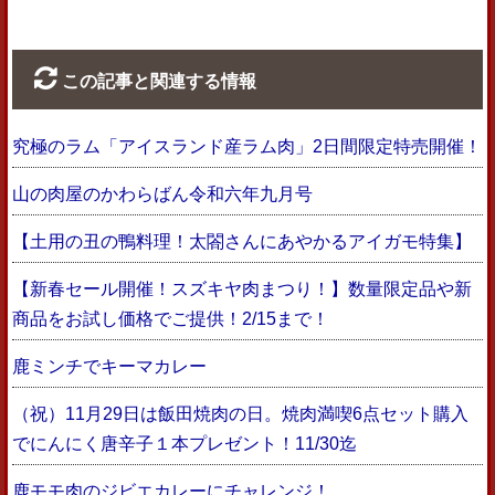
この記事と関連する情報
究極のラム「アイスランド産ラム肉」2日間限定特売開催！
山の肉屋のかわらばん令和六年九月号
【土用の丑の鴨料理！太閤さんにあやかるアイガモ特集】
【新春セール開催！スズキヤ肉まつり！】数量限定品や新
商品をお試し価格でご提供！2/15まで！
鹿ミンチでキーマカレー
（祝）11月29日は飯田焼肉の日。焼肉満喫6点セット購入
でにんにく唐辛子１本プレゼント！11/30迄
鹿モモ肉のジビエカレーにチャレンジ！