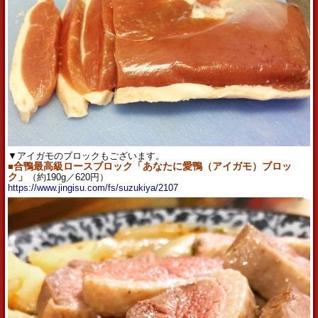
▼アイガモのブロックもございます。
■
合鴨最高級ロースブロック「あなたに愛鴨（アイガモ）ブロッ
ク」
（約190g／620円）
https://www.jingisu.com/fs/suzukiya/2107