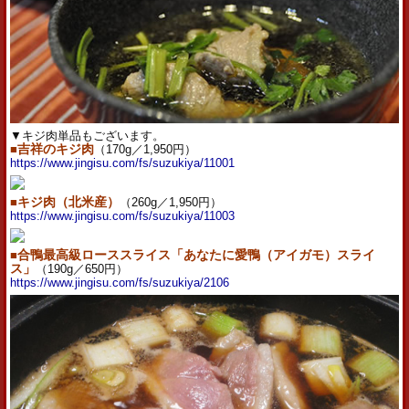
▼キジ肉単品もございます。
■
吉祥のキジ肉
（170g／1,950円）
https://www.jingisu.com/fs/suzukiya/11001
■
キジ肉（北米産）
（260g／1,950円）
https://www.jingisu.com/fs/suzukiya/11003
■
合鴨最高級ローススライス「あなたに愛鴨（アイガモ）スライ
ス」
（190g／650円）
https://www.jingisu.com/fs/suzukiya/2106