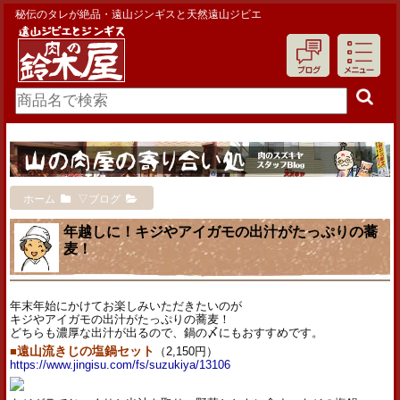
秘伝のタレが絶品・遠山ジンギスと天然遠山ジビエ
ホーム
▽ブログ
年越しに！キジやアイガモの出汁がたっぷりの蕎
麦！
年末年始にかけてお楽しみいただきたいのが
キジやアイガモの出汁がたっぷりの蕎麦！
どちらも濃厚な出汁が出るので、鍋の〆にもおすすめです。
■
遠山流きじの塩鍋セット
（2,150円）
https://www.jingisu.com/fs/suzukiya/13106