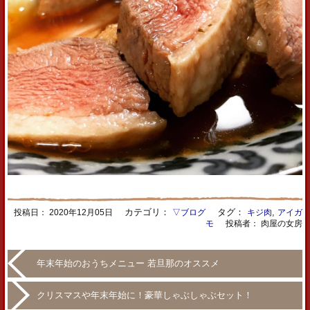
カテゴリ：
タグ：
,
投稿日：
2020年12月05日
▽ブログ
キジ肉
アイガ
モ
投稿者： 肉屋の女房
年末年始のおうちメニュー 若旦那のオススメ
クリスマスや年末年始に！豪華しゃぶしゃぶセット！