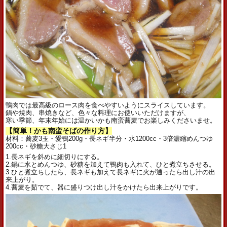
鴨肉では最高級のロース肉を食べやすいようにスライスしています。
鍋や焼肉、串焼きなど、色々な料理にお使いいただけますが、
寒い季節、年末年始には温かいかも南蛮蕎麦でお楽しみくださいませ。
【簡単！かも南蛮そばの作り方】
材料：蕎麦3玉・愛鴨200g・長ネギ半分・水1200cc・3倍濃縮めんつゆ
200cc・砂糖大さじ1
1.長ネギを斜めに細切りにする。
2.鍋に水とめんつゆ、砂糖を加えて鴨肉も入れて、ひと煮立ちさせる。
3.ひと煮立ちしたら、長ネギも加えて長ネギに火が通ったら出し汁の出
来上がり。
4.蕎麦を茹でて、器に盛りつけ出し汁をかけたら出来上がりです。