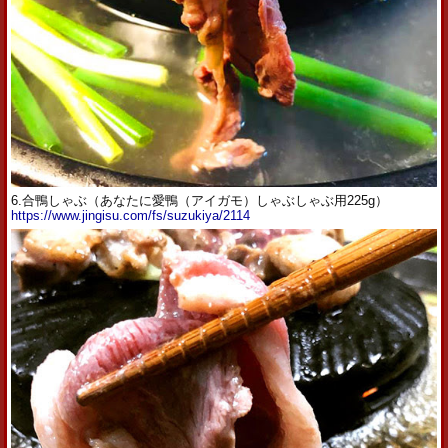
6.合鴨しゃぶ（あなたに愛鴨（アイガモ）しゃぶしゃぶ用225g）
https://www.jingisu.com/fs/suzukiya/2114