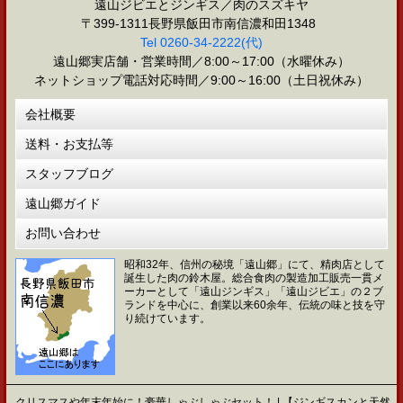
遠山ジビエとジンギス／肉のスズキヤ
〒399-1311長野県飯田市南信濃和田1348
Tel 0260-34-2222(代)
遠山郷実店舗・営業時間／8:00～17:00（水曜休み）
ネットショップ電話対応時間／9:00～16:00（土日祝休み）
会社概要
送料・お支払等
スタッフブログ
遠山郷ガイド
お問い合わせ
昭和32年、信州の秘境「遠山郷」にて、精肉店として
誕生した肉の鈴木屋。総合食肉の製造加工販売一貫メ
ーカーとして「遠山ジンギス」「遠山ジビエ」の２ブ
ランドを中心に、創業以来60余年、伝統の味と技を守
り続けています。
クリスマスや年末年始に！豪華しゃぶしゃぶセット！ | 【ジンギスカンと天然