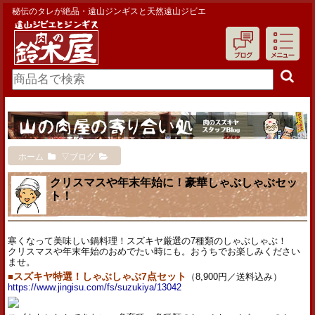
秘伝のタレが絶品・遠山ジンギスと天然遠山ジビエ
ホーム
▽ブログ
クリスマスや年末年始に！豪華しゃぶしゃぶセッ
ト！
寒くなって美味しい鍋料理！スズキヤ厳選の7種類のしゃぶしゃぶ！
クリスマスや年末年始のおめでたい時にも。おうちでお楽しみください
ませ。
■
スズキヤ特選！しゃぶしゃぶ7点セット
（8,900円／送料込み）
https://www.jingisu.com/fs/suzukiya/13042