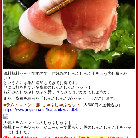
送料無料セットですので、お好みのしゃぶしゃぶ用をもう少し食べた
い！
という方には単品追加もできてお得です。
他には類を見ない多畜種のしゃぶしゃぶセット！
お好みのしゃぶしゃぶを見つけてみてはいかがでしょうか。
また、畜種を絞った「しゃぶしゃぶ3点セット」もございます。
■
ラム・マトン・豚 しゃぶしゃぶセット
（3,380円／送料込み）
https://www.jingisu.com/fs/suzukiya/13045
人気のラム・マトンのしゃぶしゃぶ用に、
信州ポークを使った、ジューシーで柔らかい豚のしゃぶしゃぶ用をセッ
トにしました。