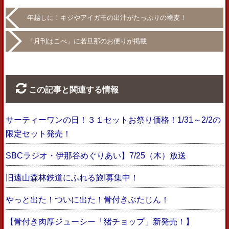
年越しに！キジやアイガモの出汁がたっぷりの蕎麦！
「月刊はこべ」に若旦那のお便りが掲載
この記事と関連する情報
サーティーワンの日！３１セットお祭り価格！1/31～2/2の
限定セット発売！
SBCラジオ・伊那谷めぐりあい】7/25（木）放送
旧遠山森林鉄道にふれる旅!募集中！
やっと出た！ついに出た！骨付きぶたじん！
【骨付き肉厚ジューシー「猪チョップ」新発売！】