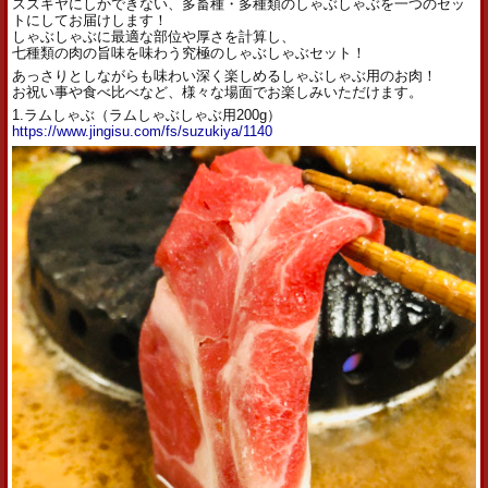
スズキヤにしかできない、多畜種・多種類のしゃぶしゃぶを一つのセッ
トにしてお届けします！
しゃぶしゃぶに最適な部位や厚さを計算し、
七種類の肉の旨味を味わう究極のしゃぶしゃぶセット！
あっさりとしながらも味わい深く楽しめるしゃぶしゃぶ用のお肉！
お祝い事や食べ比べなど、様々な場面でお楽しみいただけます。
1.ラムしゃぶ（ラムしゃぶしゃぶ用200g）
https://www.jingisu.com/fs/suzukiya/1140