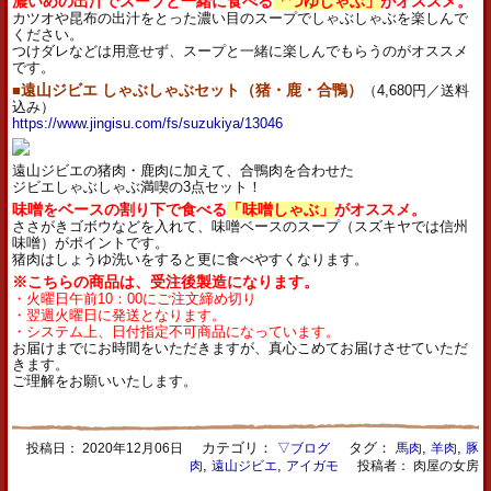
濃いめの出汁でスープと一緒に食べる
「つゆしゃぶ」
がオススメ。
カツオや昆布の出汁をとった濃い目のスープでしゃぶしゃぶを楽しんで
ください。
つけダレなどは用意せず、スープと一緒に楽しんでもらうのがオススメ
です。
■
遠山ジビエ しゃぶしゃぶセット（猪・鹿・合鴨）
（4,680円／送料
込み）
https://www.jingisu.com/fs/suzukiya/13046
遠山ジビエの猪肉・鹿肉に加えて、合鴨肉を合わせた
ジビエしゃぶしゃぶ満喫の3点セット！
味噌をベースの割り下で食べる
「味噌しゃぶ」
がオススメ。
ささがきゴボウなどを入れて、味噌ベースのスープ（スズキヤでは信州
味噌）がポイントです。
猪肉はしょうゆ洗いをすると更に食べやすくなります。
※こちらの商品は、受注後製造になります。
・火曜日午前10：00にご注文締め切り
・翌週火曜日に発送となります。
・システム上、日付指定不可商品になっています。
お届けまでにお時間をいただきますが、真心こめてお届けさせていただ
きます。
ご理解をお願いいたします。
カテゴリ：
タグ：
,
,
投稿日：
2020年12月06日
▽ブログ
馬肉
羊肉
豚
,
,
肉
遠山ジビエ
アイガモ
投稿者： 肉屋の女房