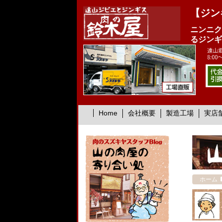
【ジン
ニンニク
るジンギ
Home
会社概要
製造工場
実店
ホーム