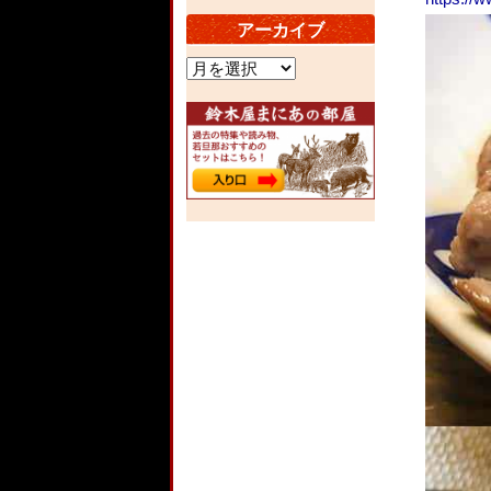
アーカイブ
ア
ー
カ
イ
ブ