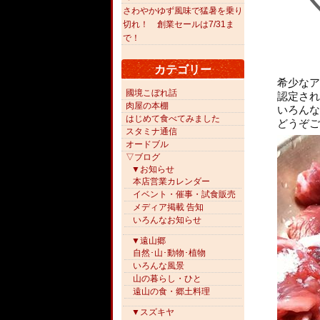
さわやかゆず風味で猛暑を乗り
切れ！ 創業セールは7/31ま
で！
カテゴリー
希少なア
國境こぼれ話
認定され
肉屋の本棚
いろんな
はじめて食べてみました
どうぞご
スタミナ通信
オードブル
▽ブログ
▼お知らせ
本店営業カレンダー
イベント・催事・試食販売
メディア掲載 告知
いろんなお知らせ
▼遠山郷
自然･山･動物･植物
いろんな風景
山の暮らし・ひと
遠山の食・郷土料理
▼スズキヤ