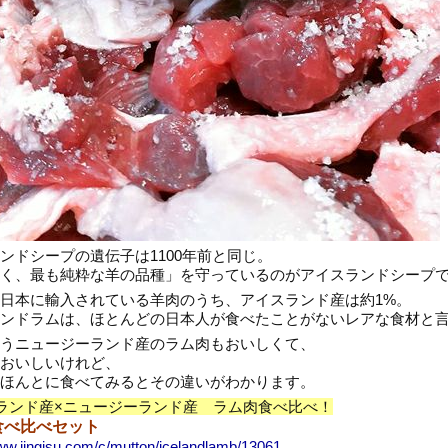
ンドシープの遺伝子は1100年前と同じ。
く、最も純粋な羊の品種」を守っているのがアイスランドシープ
日本に輸入されている羊肉のうち、アイスランド産は約1%。
ンドラムは、ほとんどの日本人が食べたことがないレアな食材と
うニュージーランド産のラム肉もおいしくて、
おいしいけれど、
ほんとに食べてみるとその違いがわかります。
ランド産×ニュージーランド産 ラム肉食べ比べ！
食べ比べセット
www.jingisu.com/c/mutton/icelandlamb/13061