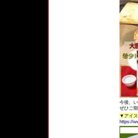
今後、い
ぜひご期
▼アイス
https://