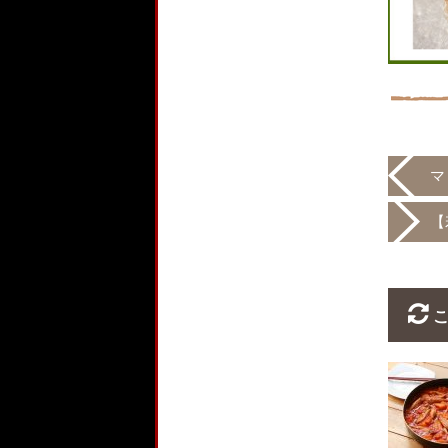
マ
【
こ