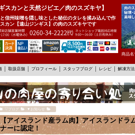
ギスカンと天然ジビエ／肉のスズキヤ】
と信州味噌を隠し味とした秘伝のタレを揉み込んで作
スカン【遠山ジンギス】の肉のスズキヤです
商品名
舗
取扱店舗
プロフィール
スタッフブログ
レシピ
解凍方法
▽ブログ
▼お知らせ
【アイスランド産ラム肉】アイスランドラ
ナーに認定！