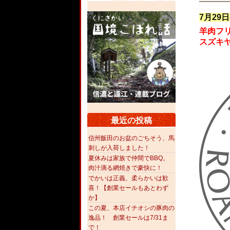
7月2
羊肉フ
スズキ
最近の投稿
信州飯田のお盆のごちそう、馬
刺しが入荷しました！
夏休みは家族で仲間でBBQ。
肉汁滴る網焼きで豪快に！
でかいは正義、柔らかいは歓
喜！【創業セールもあとわず
か】
この夏、本店イチオシの豚肉の
逸品！ 創業セールは7/31ま
で！