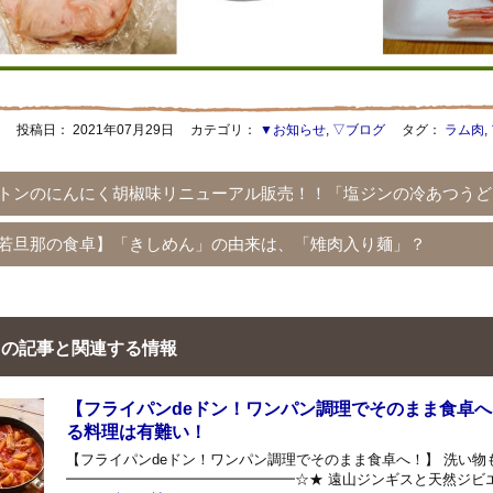
投稿日：
2021年07月29日
カテゴリ：
▼お知らせ
,
▽ブログ
タグ：
ラム肉
,
トンのにんにく胡椒味リニューアル販売！！「塩ジンの冷あつうど
若旦那の食卓】「きしめん」の由来は、「雉肉入り麺」？
の記事と関連する情報
【フライパンdeドン！ワンパン調理でそのまま食卓へ
る料理は有難い！
【フライパンdeドン！ワンパン調理でそのまま食卓へ！】 洗い
━━━━━━━━━━━━━━━━☆★ 遠山ジンギスと天然ジビエ