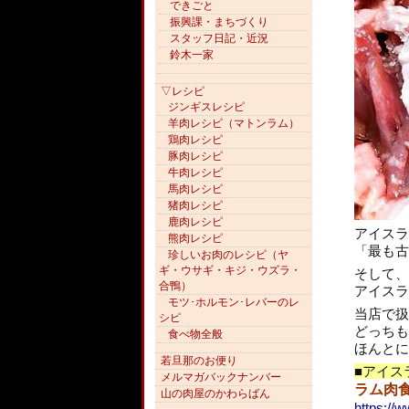
できごと
振興課・まちづくり
スタッフ日記・近況
鈴木一家
▽レシピ
ジンギスレシピ
羊肉レシピ（マトンラム）
鶏肉レシピ
豚肉レシピ
牛肉レシピ
馬肉レシピ
猪肉レシピ
鹿肉レシピ
アイスラ
熊肉レシピ
「最も古
珍しいお肉のレシピ（ヤ
ギ・ウサギ・キジ・ウズラ・
そして、
合鴨）
アイスラ
モツ･ホルモン･レバーのレ
当店で扱
シピ
どっちも
食べ物全般
ほんとに
若旦那のお便り
■アイス
メルマガバックナンバー
ラム肉
山の肉屋のかわらばん
https://