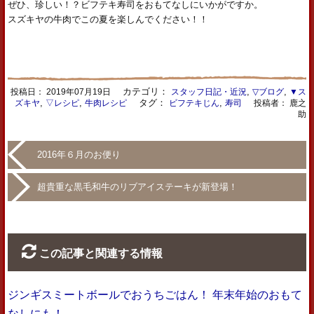
ぜひ、珍しい！？ビフテキ寿司をおもてなしにいかがですか。
スズキヤの牛肉でこの夏を楽しんでください！！
カテゴリ：
,
,
投稿日：
2019年07月19日
スタッフ日記・近況
▽ブログ
▼ス
,
,
タグ：
,
ズキヤ
▽レシピ
牛肉レシピ
ビフテキじん
寿司
投稿者： 鹿之
助
2016年６月のお便り
超貴重な黒毛和牛のリブアイステーキが新登場！
この記事と関連する情報
ジンギスミートボールでおうちごはん！ 年末年始のおもて
なしにも！