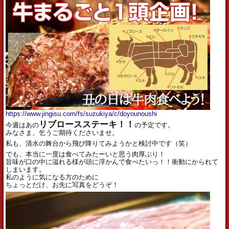
https://www.jingisu.com/fs/suzukiya/c/doyounoushi
リブロースステーキ！！
今週はあの
の予定です。
みなさま、乞うご期待くださいませ。
私も、清水の舞台から飛び降りてみようかと検討中です（笑）
でも、本当に一度は食べてみたーいと思う肉厚ぶり！
旨味が口の中に溢れる様が頭に浮かんで食べたいっ！！衝動にかられて
しまいます。
私のように気になる方のために
ちょっとだけ、お先に写真をどうぞ！