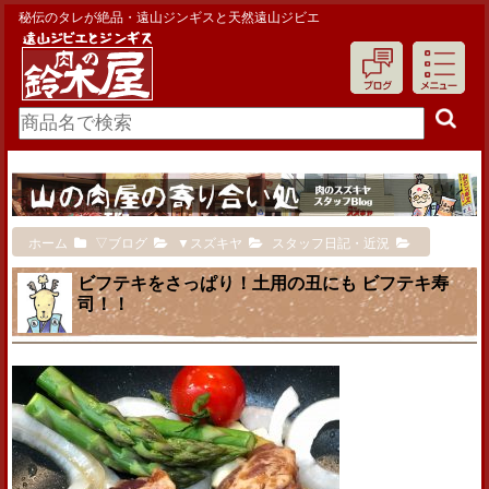
秘伝のタレが絶品・遠山ジンギスと天然遠山ジビエ
ホーム
▽ブログ
▼スズキヤ
スタッフ日記・近況
ビフテキをさっぱり！土用の丑にも ビフテキ寿
司！！