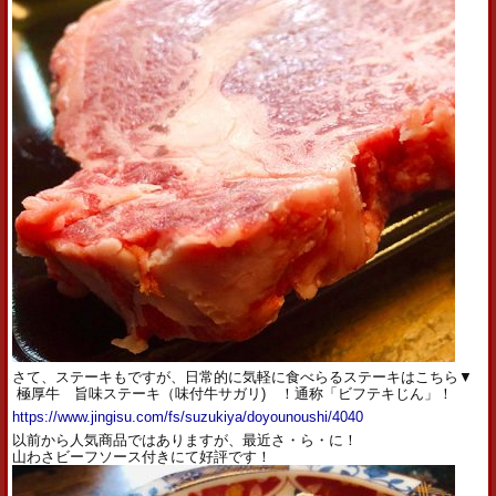
さて、ステーキもですが、日常的に気軽に食べらるステーキはこちら▼
極厚牛 旨味ステーキ（味付牛サガリ) ！通称「ビフテキじん」！
https://www.jingisu.com/fs/suzukiya/doyounoushi/4040
以前から人気商品ではありますが、最近さ・ら・に！
山わさビーフソース付きにて好評です！