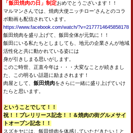
「飯田焼肉の日」制定
おめでとうございます！！
マルマンさんでは、焼肉大使ニッチロー’さんとのコラ
ボ動画も配信されています。
https://www.facebook.com/watch/?v=2177714645858178
飯田焼肉を盛り上げて、飯田全体が元気に！！
飯田にいる私たちとしましても、地元の企業さんが地域
活性化と共に動かれている姿には
身が引きしまる思いがします。
このご時世、正直今年は・・・大変なことが続きまし
た、この明るい話題に励まされます！
飯田焼肉
肉屋として、
をさらに一緒に盛り上げていけ
たらと思います。
ということでして！！
祝！！プレリリース記念！！＆焼肉の街グルメサイ
トオープン記念！！
スズキヤには、飯田焼肉を体感していただきたい！と