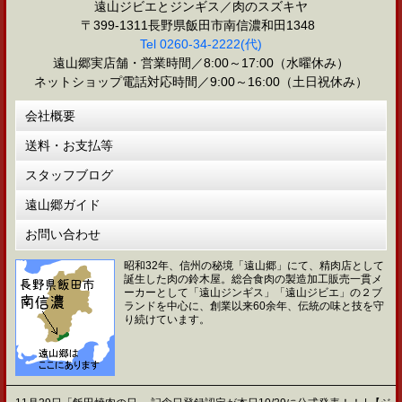
遠山ジビエとジンギス／肉のスズキヤ
〒399-1311長野県飯田市南信濃和田1348
Tel 0260-34-2222(代)
遠山郷実店舗・営業時間／8:00～17:00（水曜休み）
ネットショップ電話対応時間／9:00～16:00（土日祝休み）
会社概要
送料・お支払等
スタッフブログ
遠山郷ガイド
お問い合わせ
昭和32年、信州の秘境「遠山郷」にて、精肉店として
誕生した肉の鈴木屋。総合食肉の製造加工販売一貫メ
ーカーとして「遠山ジンギス」「遠山ジビエ」の２ブ
ランドを中心に、創業以来60余年、伝統の味と技を守
り続けています。