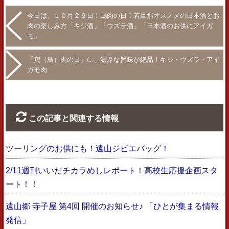
今日は、１０月２９日！鶏肉の日！若旦那オススメの日本酒とお
肉の楽しみ方「キジ酒」「ウズラ酒」「日本酒のお供にアイガ
モ」
「鶏（鳥）肉の日」に、濃厚な旨味が絶品！キジ・ウズラ・アイ
ガモ肉
この記事と関連する情報
ツーリングのお供にも！遠山ジビエバッグ！
2/11週刊いいだチカラめしレポート！高校生応援企画スタ
ート！！
遠山郷 寺子屋 第4回 開催のお知らせ♪ 「ひとが集まる情報
発信」