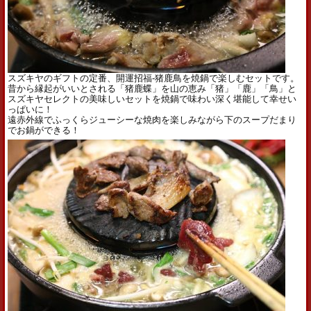
スズキヤのギフトの定番、開運招福-猪鹿鳥を焼鍋で楽しむセットです。
昔から縁起がいいとされる「猪鹿蝶」を山の恵み「猪」「鹿」「鳥」と
スズキヤセレクトの美味しいセットを焼鍋で味わい深く堪能して幸せい
っぱいに！
遠赤外線でふっくらジューシーな焼肉を楽しみながら下のスープだまり
でお鍋ができる！