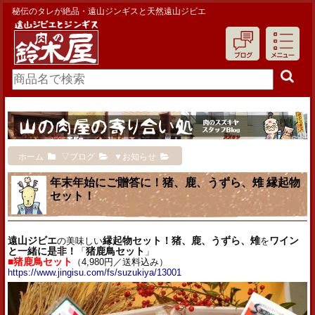
秘伝のタレが絶品・遠山ジンギスと天然遠山ジビエ
ホーム
▽ブログ
▼お知らせ
年末年始にご贈答に！猪、鹿、うずら、雉 縁起物
セット！
遠山ジビエ
の美味しい
縁起物セット！猪、鹿、うずら、雉
を
ワイン
と一緒に是非！
「
猪鹿鳥セット
」
■猪鹿鳥セット
（4,980円／送料込み）
https://www.jingisu.com/fs/suzukiya/13001