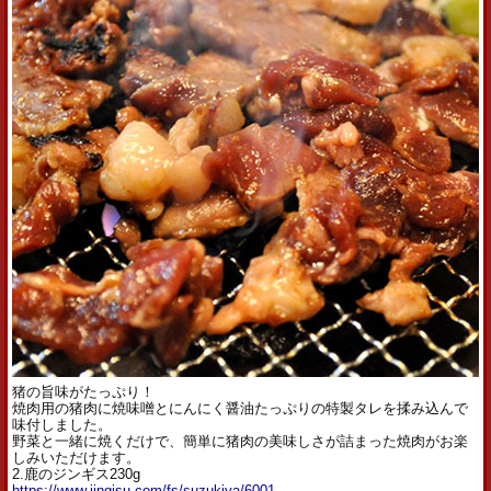
猪の旨味がたっぷり！
焼肉用の猪肉に焼味噌とにんにく醤油たっぷりの特製タレを揉み込んで
味付しました。
野菜と一緒に焼くだけで、簡単に猪肉の美味しさが詰まった焼肉がお楽
しみいただけます。
2.鹿のジンギス230g
https://www.jingisu.com/fs/suzukiya/6001