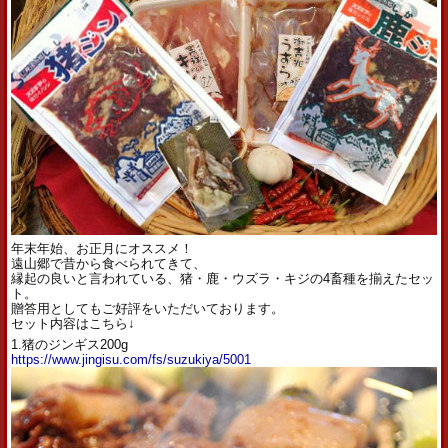
年末年始、お正月にオススメ！
遠山郷で昔から食べられてきて、
縁起の良いと言われている、猪・鹿・ウズラ・キジの4畜種を揃えたセッ
ト。
贈答用としてもご好評をいただいております。
セット内容はこちら↓
1.猪のジンギス200g
https://www.jingisu.com/fs/suzukiya/5001