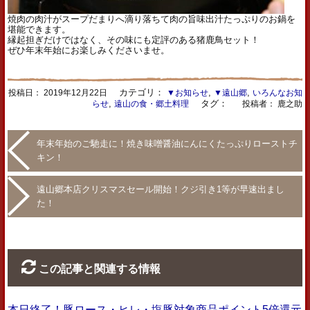
焼肉の肉汁がスープだまりへ滴り落ちて肉の旨味出汁たっぷりのお鍋を
堪能できます。
縁起担ぎだけではなく、その味にも定評のある猪鹿鳥セット！
ぜひ年末年始にお楽しみくださいませ。
カテゴリ：
,
,
投稿日：
2019年12月22日
▼お知らせ
▼遠山郷
いろんなお知
,
タグ：
らせ
遠山の食・郷土料理
投稿者： 鹿之助
年末年始のご馳走に！焼き味噌醤油にんにくたっぷりローストチ
キン！
遠山郷本店クリスマスセール開始！クジ引き1等が早速出まし
た！
この記事と関連する情報
本日終了！豚ロース・ヒレ・塩豚対象商品ポイント5倍還元