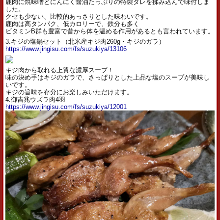
鹿肉に焼味噌とにんにく醤油たっぷりの特製タレを揉み込んで味付しま
した。
クセも少ない、比較的あっさりとした味わいです。
鹿肉は高タンパク、低カロリーで、鉄分も多く
ビタミンB群も豊富で昔から体を温める作用があるとも言われています。
3.キジの塩鍋セット（北米産キジ肉260g・キジのガラ）
https://www.jingisu.com/fs/suzukiya/13106
キジ肉から取れる上質な濃厚スープ！
味の決め手はキジのガラで、さっぱりとした上品な塩のスープが美味し
いです。
キジの旨味を存分にお楽しみいただけます。
4.御吉兆ウズラ肉4羽
https://www.jingisu.com/fs/suzukiya/12001