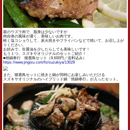
親のウズラ肉で、脂身は少ないですが
肉自体の風味が濃く、美味しいお肉です。
軽く塩コショウして、炭火焼きやフライパンなどで焼いて、お召し上が
りください。
お好みで、生醤油を少したらしても美味しいです！
もう１つ、スズキヤオリジナルのセットご紹介！
■焼鍋奉行 猪鹿鳥セット（9,600円／送料込み）
https://www.jingisu.com/fs/suzukiya/13029
また、猪鹿鳥セットに焼きと鍋が同時にお楽しみいただける
スズキヤオリジナルのハイブリッド鍋「焼鍋奉行」が入ったセット。