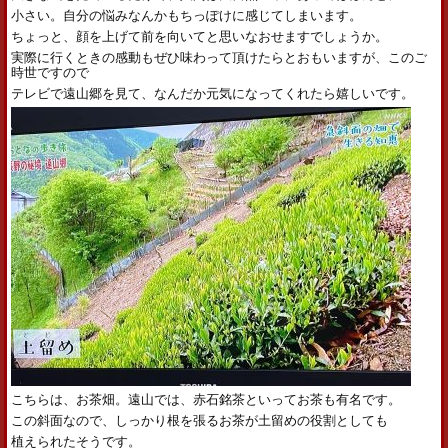
小さい。自分の悩みなんかもちっぽけに感じてしまいます。
ちょっと、顔を上げて前を向いてと思いなおせますでしょうか。
実際に行くときの感動もぜひ味わって頂けたらとおもいますが、このご
時世ですので
テレビで遠山郷を見て、なんだか元気になってくれたら嬉しいです。
こちらは、お茶畑。遠山では、赤石銘茶といってお茶も有名です。
この斜面なので、しっかり根を張るお茶が土留めの役割としても
植えられたそうです。