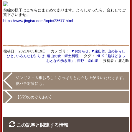
前編の様子はこちらにまとめてあります。よろしかったら、合わせてご
覧下さいませ。
https://www.jingisu.com/topix/23677.html
カテゴリ：
,
,
投稿日：
2021年05月19日
▼お知らせ
▼遠山郷
山の暮らし・
,
,
タグ：
ひと
いろんなお知らせ
遠山の食・郷土料理
NHK「趣味どきっ！
,
おとなの歩き旅」
長野 遠山郷
投稿者： 鹿之助
ジンギス＋大根おろし！さっぱりとお召し上がりいただけます。
夏バテ対策にも。
【5/20のめぐりあい】
この記事と関連する情報