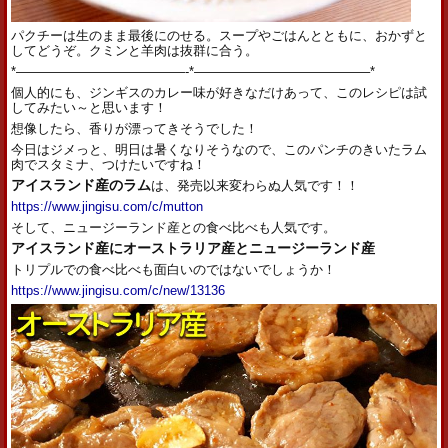
パクチーは生のまま最後にのせる。スープやごはんとともに、おかずと
してどうぞ。クミンと羊肉は抜群に合う。
*—————————————-*—————————————–*
個人的にも、ジンギスのカレー味が好きなだけあって、このレシピは試
してみたい～と思います！
想像したら、香りが漂ってきそうでした！
今日はジメっと、明日は暑くなりそうなので、このパンチのきいたラム
肉でスタミナ、つけたいですね！
アイスランド産のラム
は、発売以来変わらぬ人気です！！
https://www.jingisu.com/c/mutton
そして、ニュージーランド産との食べ比べも人気です。
アイスランド産にオーストラリア産とニュージーランド産
トリプルでの食べ比べも面白いのではないでしょうか！
https://www.jingisu.com/c/new/13136