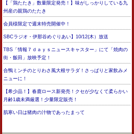
【「鶏たたき」数量限定発売！】味がしっかりしている九
州産の親鶏のたたき
会員様限定で週末特売開催中！
SBCラジオ・伊那谷めぐりあい】10/12(木）放送
TBS「情報７ｄａｙｓニュースキャスター」にて「焼肉の
街・飯田」放映予定！
合鴨ミンチのとりわさ風大根サラダ！さっぱりと家飲みメ
ニューに！
【希少品！】春鹿ロース新発売！クセが少なくて柔らかい
月齢1歳未満厳選！少量限定販売！
肌寒い日は猪肉の汁物であったまって