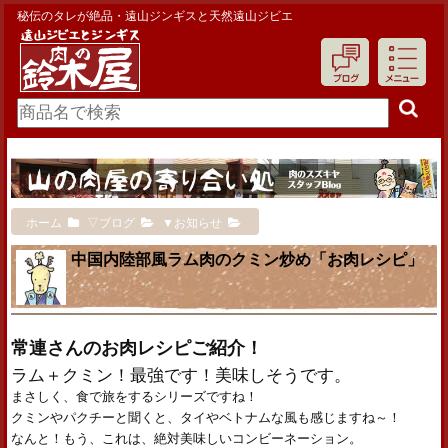
秘伝のタレが絶品・遠山ジンギスと天然遠山ジビエ
ホーム
▽ブログ
▼お知らせ
中国内陸部風ラム肉のクミン炒め「お肉レシピ」
常連さんのお肉レシピご紹介！
ラム＋クミン！最強です！美味しそうです。
まさしく、食で旅をするシリーズですね！
クミンやパクチーと聞くと、タイやベトナムな風も感じますね～！
なんと！もう、これは、絶対美味しいコンビーネーション。