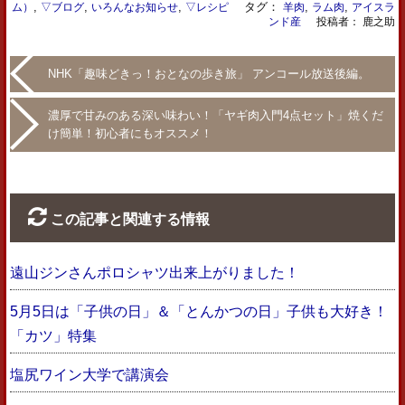
,
,
,
タグ：
,
,
ム）
▽ブログ
いろんなお知らせ
▽レシピ
羊肉
ラム肉
アイスラ
ンド産
投稿者： 鹿之助
NHK「趣味どきっ！おとなの歩き旅」 アンコール放送後編。
濃厚で甘みのある深い味わい！「ヤギ肉入門4点セット」焼くだ
け簡単！初心者にもオススメ！
この記事と関連する情報
遠山ジンさんポロシャツ出来上がりました！
5月5日は「子供の日」＆「とんかつの日」子供も大好き！
「カツ」特集
塩尻ワイン大学で講演会