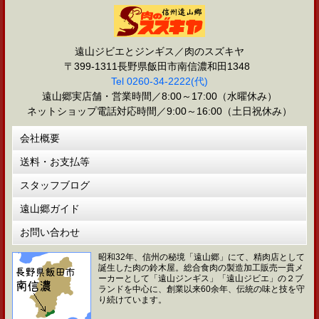
遠山ジビエとジンギス／肉のスズキヤ
〒399-1311長野県飯田市南信濃和田1348
Tel 0260-34-2222(代)
遠山郷実店舗・営業時間／8:00～17:00（水曜休み）
ネットショップ電話対応時間／9:00～16:00（土日祝休み）
会社概要
送料・お支払等
スタッフブログ
遠山郷ガイド
お問い合わせ
昭和32年、信州の秘境「遠山郷」にて、精肉店として
誕生した肉の鈴木屋。総合食肉の製造加工販売一貫メ
ーカーとして「遠山ジンギス」「遠山ジビエ」の２ブ
ランドを中心に、創業以来60余年、伝統の味と技を守
り続けています。