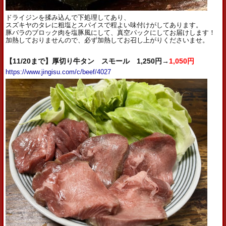
ドライジンを揉み込んで下処理してあり、
スズキヤのタレに粗塩とスパイスで程よい味付けがしてあります。
豚バラのブロック肉を塩豚風にして、真空パックにしてお届けします！
加熱しておりませんので、必ず加熱してお召し上がりくださいませ。
【11/20まで】厚切り牛タン スモール 1,250円→
1,050円
https://www.jingisu.com/c/beef/4027