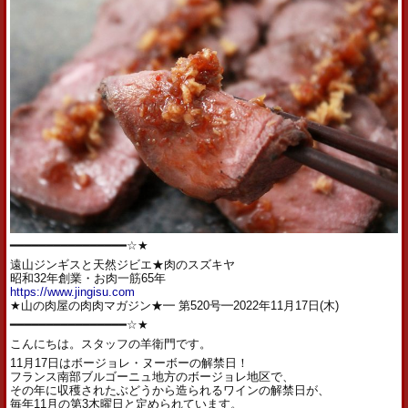
━━━━━━━━━━━━━━━━☆★
遠山ジンギスと天然ジビエ★肉のスズキヤ
昭和32年創業・お肉一筋65年
https://www.jingisu.com
★山の肉屋の肉肉マガジン★━ 第520号━2022年11月17日(木)
━━━━━━━━━━━━━━━━☆★
こんにちは。スタッフの羊衛門です。
11月17日はボージョレ・ヌーボーの解禁日！
フランス南部ブルゴーニュ地方のボージョレ地区で、
その年に収穫されたぶどうから造られるワインの解禁日が、
毎年11月の第3木曜日と定められています。