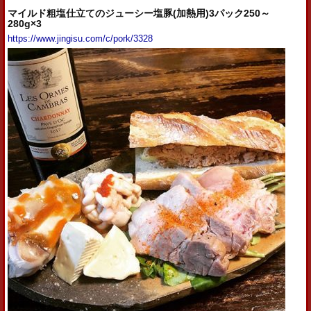
マイルド粗塩仕立てのジューシー塩豚(加熱用)3パック250～
280g×3
https://www.jingisu.com/c/pork/3328