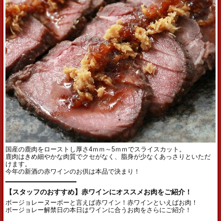
国産の鹿肉をローストし厚さ4ｍｍ～5ｍｍでスライスカット。
鹿肉はきめ細やかな肉質でクセがなく、脂身が少なくあっさりといただ
けます。
今年の新酒の赤ワインのお供は本品で決まり！
━━━━━━━━━━━━━━━━━━
【スタッフのおすすめ】赤ワインにオススメお肉をご紹介！
ボージョレーヌーボーと言えば赤ワイン！赤ワインといえばお肉！
ボージョレー解禁日の本日はワインに合うお肉をさらにご紹介！