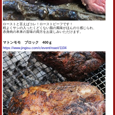
ローストと言えばコレ！ローストビーフです！
程よくサシの入ったくどくない脂の風味がほんのり感じられ、
赤身肉の本来の旨味の両方をお楽しみいただけます。
マトンモモ ブロック 400ｇ
https://www.jingisu.com/c/event/roast/1104