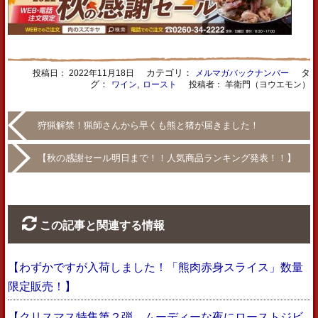
カテゴリ：
タ
投稿日：
2022年11月18日
メルマガバックナンバー
グ：
,
ワイン
ロースト
投稿者： 羊衛門（ヨウエモン）
狩猟解禁！猟師さんから早くも熊と猪が届きました！
【秋の感謝セール明日まで！！人気商品ランキング発表！！】
この記事と関連する情報
【わずかですが入荷しました！「熊肉赤身スライス」数量
限定販売！】
【クリスマス特集第２弾 ムーディーな夜にローストジビ