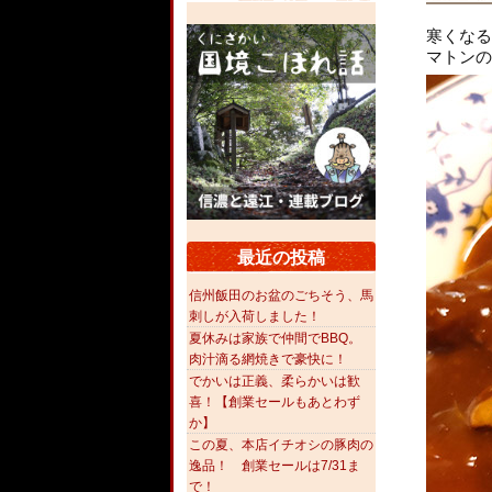
寒くなる
マトンの
最近の投稿
信州飯田のお盆のごちそう、馬
刺しが入荷しました！
夏休みは家族で仲間でBBQ。
肉汁滴る網焼きで豪快に！
でかいは正義、柔らかいは歓
喜！【創業セールもあとわず
か】
この夏、本店イチオシの豚肉の
逸品！ 創業セールは7/31ま
で！