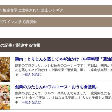
bn 相席食堂に放映された 遠山ジンギス
尻ワイン大学で講演会
の記事と関連する情報
鶏肉：とりじんを蒸してネギ油かけ（中華料理「葱油
以前のブログより、レシピ紹介のコーナーです！ 本日は、鶏肉か
んを蒸してネギ油かけ（中華料理「葱油鶏」風） （遠山倶楽部・
ヤ
≫続きを読む
創業のぶたじんdeフルコース・おうち食堂風♪
創業のぶたじんで、フルコース楽しんでみました！ 疲労回復にも
ャージ！ 食べて美味しい！はなまる笑顔に！ 大人も子供も大満足
ギ
≫続きを読む