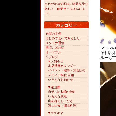
さわやかゆず風味で猛暑を乗り
切れ！ 創業セールは7/31ま
で！
カテゴリー
肉屋の本棚
はじめて食べてみました
スタミナ通信
マトンの
國境こぼれ話
それ以外
オードブル
▽ブログ
ルーも市
▼お知らせ
本店営業カレンダー
イベント・催事・試食販売
メディア掲載 告知
いろんなお知らせ
▼遠山郷
自然･山･動物･植物
いろんな風景
山の暮らし・ひと
遠山の食・郷土料理
▼スズキヤ