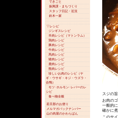
できごと
振興課・まちづくり
スタッフ日記・近況
鈴木一家
▽レシピ
ジンギスレシピ
羊肉レシピ（マトンラム）
鶏肉レシピ
豚肉レシピ
牛肉レシピ
馬肉レシピ
猪肉レシピ
鹿肉レシピ
熊肉レシピ
珍しいお肉のレシピ（ヤ
ギ・ウサギ・キジ・ウズラ・
合鴨）
モツ･ホルモン･レバーのレ
シピ
スジの旨
食べ物全般
お肉のゴ
若旦那のお便り
一般的に
メルマガバックナンバー
確かに煮
山の肉屋のかわらばん
このサイ