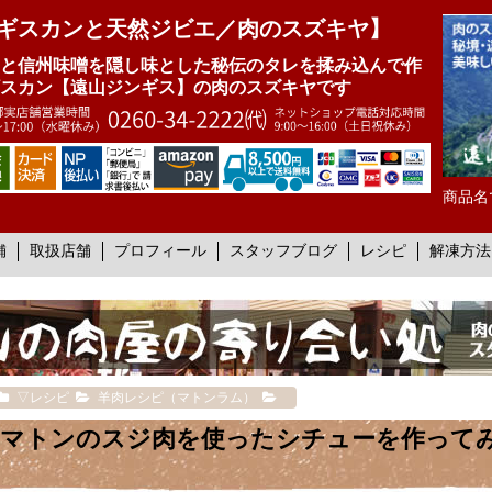
ギスカンと天然ジビエ／肉のスズキヤ】
と信州味噌を隠し味とした秘伝のタレを揉み込んで作
スカン【遠山ジンギス】の肉のスズキヤです
商品名
舗
取扱店舗
プロフィール
スタッフブログ
レシピ
解凍方法
▽レシピ
羊肉レシピ（マトンラム）
マトンのスジ肉を使ったシチューを作って