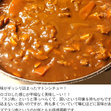
味がギッシリ詰まったマトンシチュー！
ロゴロした感じが半端なく美味し～い！！
『スジ肉』というと薄っぺらくて、固いという印象を持ちがちで
込まないと固いのですが、肉も多くついていて噛むほどに旨味が
ズでスジ肉というのが何ともお得感満載です。