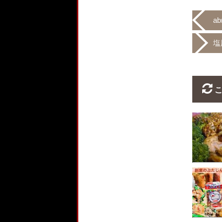
a
塩
こ