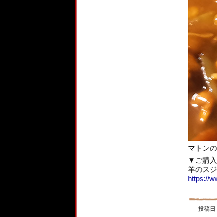
マトンの
▼ご購入
羊のスジ
https://
投稿日