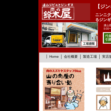
【ジン
ニンニク
るジンギ
Home
会社概要
製造工場
実店
ホーム