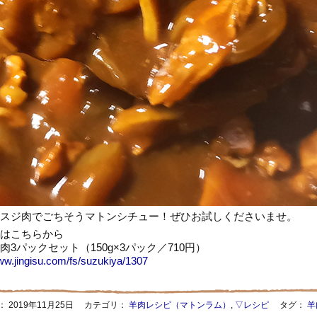
スジ肉でごちそうマトンシチュー！ぜひお試しくださいませ。
はこちらから
肉3パックセット（150g×3パック／710円）
www.jingisu.com/fs/suzukiya/1307
：
2019年11月25日
カテゴリ：
羊肉レシピ（マトンラム）
,
▽レシピ
タグ：
羊