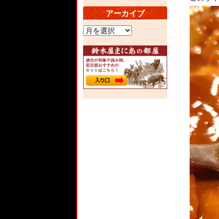
アーカイブ
ア
ー
カ
イ
ブ