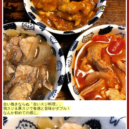
合い挽きならぬ「合いスジ料理」。
鶏スジ＆豚スジで食感と旨味がダブル！
なんか初めての感じ。