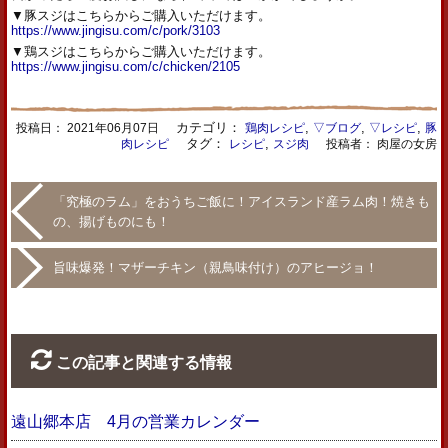
▼豚スジはこちらからご購入いただけます。
https://www.jingisu.com/c/pork/3103
▼鶏スジはこちらからご購入いただけます。
https://www.jingisu.com/c/chicken/2105
カテゴリ：
,
,
,
投稿日：
2021年06月07日
鶏肉レシピ
▽ブログ
▽レシピ
豚
タグ：
,
肉レシピ
レシピ
スジ肉
投稿者： 肉屋の女房
「究極のラム」をおうちご飯に！アイスランド産ラム肉！焼きも
の、揚げものにも！
旨味爆発！マザーチキン（親鳥味付け）のアヒージョ！
この記事と関連する情報
遠山郷本店 4月の営業カレンダー