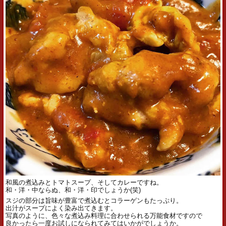
和風の煮込みとトマトスープ、そしてカレーですね。
和・洋・中ならぬ、和・洋・印でしょうか(笑)
スジの部分は旨味が豊富で煮込むとコラーゲンもたっぷり。
出汁がスープによく染み出てきます。
写真のように、色々な煮込み料理に合わせられる万能食材ですので
良かったら一度お試しになられてみてはいかがでしょうか。