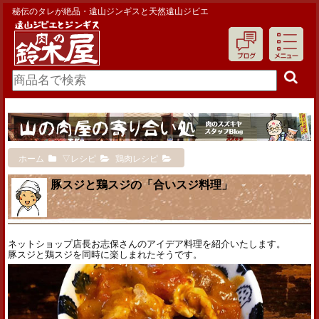
秘伝のタレが絶品・遠山ジンギスと天然遠山ジビエ
ホーム
▽レシピ
鶏肉レシピ
豚スジと鶏スジの「合いスジ料理」
ネットショップ店長お志保さんのアイデア料理を紹介いたします。
豚スジと鶏スジを同時に楽しまれたそうです。