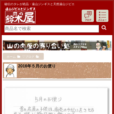
秘伝のタレが絶品・遠山ジンギスと天然遠山ジビエ
ホーム
▽ブログ
2016年５月のお便り