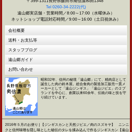
〒399-1311長野県飯田市南信濃和田1348
Tel 0260-34-2222(代)
遠山郷実店舗・営業時間／8:00～17:00（水曜休み）
ネットショップ電話対応時間／9:00～16:00（土日祝休み）
会社概要
送料・お支払等
スタッフブログ
遠山郷ガイド
お問い合わせ
昭和32年、信州の秘境「遠山郷」にて、精肉店として
誕生した肉の鈴木屋。総合食肉の製造加工販売一貫メ
ーカーとして「遠山ジンギス」「遠山ジビエ」の２ブ
ランドを中心に、創業以来60余年、伝統の味と技を守
り続けています。
2016年５月のお便り | 【ジンギスカンと天然ジビエ／肉のスズキヤ】 ニンニ
クと信州味噌を隠し味とした秘伝のタレを揉み込んで作るジンギスカン【遠山