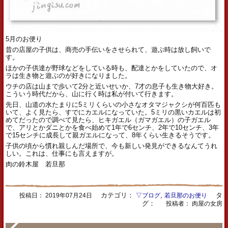
5月のお便り
昔の店屋の子供は、商売の手伝いをさせられて、遊ぶ時は放し飼いで
す。
ほかの子供達が野球などをしている時も、配達とかをしていたので、オ
ラは生き物と遊ぶのが好きになりました。
ウチの店は山まで歩いて2分と近いせいか、7才の息子も生き物大好き。
こういう時代だから、山に行く時は私が付いて行きます。
先日、山道の水たまりに5ミリくらいの小さなオタマジャクシが何百匹も
いて、よく見たら、すでにカエルになっていた。5ミリの黒いカエルは初
めてだったので調べて見たら、ヒキガエル（ガマガエル）の子ガエル
で、アリとかダニとかを食べ始めて1年で6センチ、2年で10センチ、3年
で15センチに成長して親ガエルになって、8年くらい生きるそうです。
子供の頃から慣れ親しんだ場所で、今も新しい発見ができるなんてうれ
しい。これは、仕事にも言えますが。
肉の鈴木屋 若旦那
カテゴリ：
,
タ
投稿日：
2019年07月24日
▽ブログ
若旦那のお便り
グ：
投稿者： 肉屋の女房