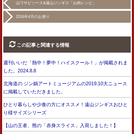
山ワサビソース&遠山ジンギス「お肉レシピ」
2016年4月のお便り
この記事と関連する情報
週刊いいだ「熱中！夢中！ハイスクール！」が掲載されま
した。2024.8.8
北海道の ジン鍋アートミュージアムの2019.10大ニュース
に掲載していただきました。
ひとり暮らしや少食の方にオススメ！遠山ジンギスおひと
り様サイズシリーズ
【山の王者、熊の「赤身スライス」入荷しました！】