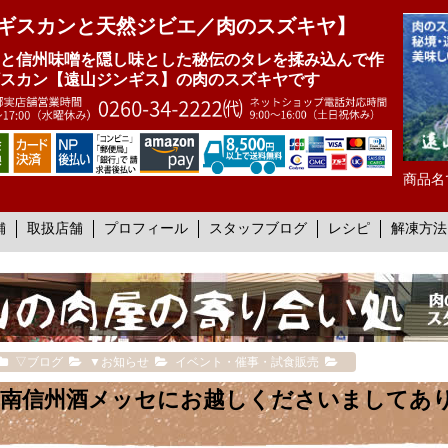
ギスカンと天然ジビエ／肉のスズキヤ】
と信州味噌を隠し味とした秘伝のタレを揉み込んで作
スカン【遠山ジンギス】の肉のスズキヤです
商品名
舗
取扱店舗
プロフィール
スタッフブログ
レシピ
解凍方法
▽ブログ
▼お知らせ
イベント・催事・試食販売
南信州酒メッセにお越しくださいましてあ