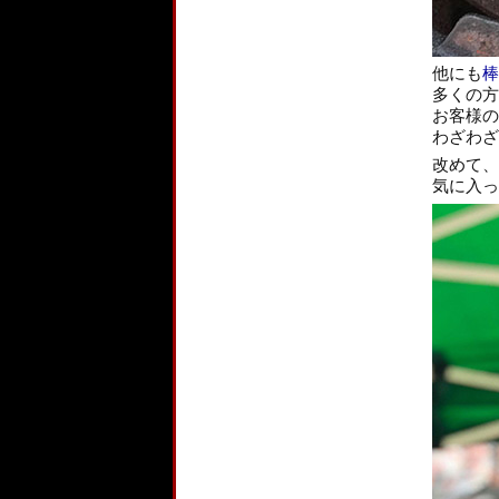
他にも
棒
多くの方
お客様の
わざわざ
改めて、
気に入っ