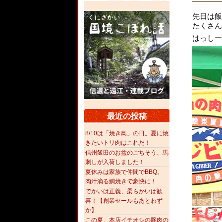
先日は飯
たくさん
はっしー
最近の投稿
8/10は「焼き鳥」の日。夏に焼
きたいトリ肉はこれだ！
信州飯田のお盆のごちそう、馬
刺しが入荷しました！
夏休みは家族で仲間でBBQ。
肉汁滴る網焼きで豪快に！
でかいは正義、柔らかいは歓
喜！【創業セールもあとわず
か】
この夏、本店イチオシの豚肉の