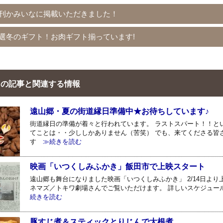
刊かみいなに掲載いただきました！
選冬のギフト！お肉ギフト揃っています!
の記事と関連する情報
遠山郷・夏の街道縁日準備中★お待ちしています♪
街道縁日の準備が着々と行われています。 ラストスパート！！と
てことは・・少ししかありません（苦笑） でも、来てくださる皆
す
≫続きを読む
映画「いつくしみふかき」飯田市で上映スタート
遠山郷も舞台になりました映画「いつくしみふかき」 2/14日よ
ネマズ／トキワ劇場さんでご覧いただけます。 詳しいスケジュー
続きを読む
豚すじ煮＆スティックとりじんで大根煮