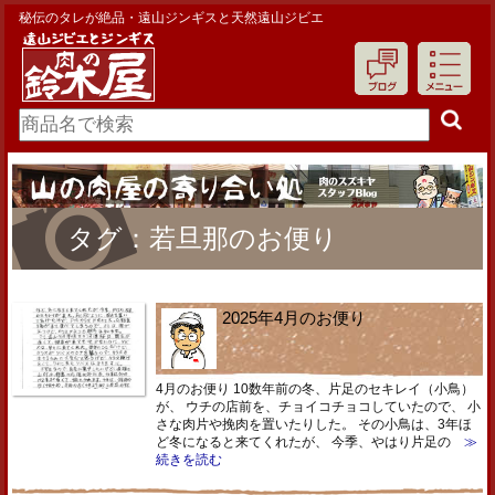
秘伝のタレが絶品・遠山ジンギスと天然遠山ジビエ
タグ：若旦那のお便り
2025年4月のお便り
4月のお便り 10数年前の冬、片足のセキレイ（小鳥）
が、 ウチの店前を、チョイコチョコしていたので、 小
さな肉片や挽肉を置いたりした。 その小鳥は、3年ほ
ど冬になると来てくれたが、 今季、やはり片足の
≫
続きを読む