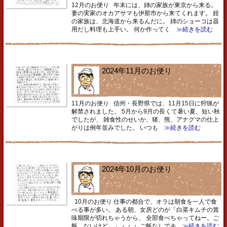
12月のお便り 年末には、姉の家族が東京から来る。
妻の実家のオカアサマも伊那市から来てくれます。 姪
の家族は、北海道から来るんだに。 姉のショーコは器
用だし料理も上手い。 何か作ってく
≫続きを読む
2024年11月のお便り
11月のお便り 信州・長野県では、11月15日に狩猟が
解禁されました。 5月から9月の長くて暑い夏、短い秋
でしたが、 雑食性のせいか、猪、熊、アナグマの仕上
がりは例年並みでした。 いつも
≫続きを読む
2024年10月のお便り
10月のお便り 仕事の都合で、オラは朝食を一人で食
べる事が多い。 ある朝、女房どのが「白菜キムチの賞
味期限が切れちゃうから、 全部食べちゃってねー。ご
飯、ないけど。」・・・ ご飯なしでキ
≫続きを読む