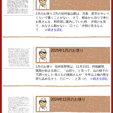
2月のお便り 2月の信州遠山郷は、月夜、星空がキレイ
くらいで書くことがない。 さて、都会から泊りで来た
お客さんを、和田宿に案内していた時、 夕焼けを見
て、みなさん動かない。 口々に「夕焼け見るなん
て、
≫続きを読む
2025年1月のお便り
1月のお便り 信州長野県は、11月15日、狩猟解禁。
猟期が始まる前に、「山切り」と言って、山の様子の
下調べをした 何人もの猟師さんが「今年は上物の熊を
持ち込めるそう、だにー。」と言った
≫続きを読む
2024年12月のお便り