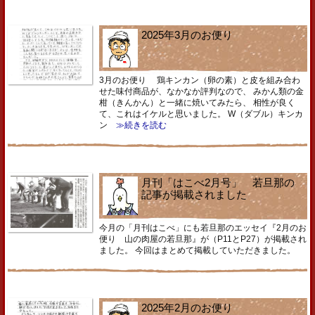
2025年3月のお便り
3月のお便り 鶏キンカン（卵の素）と皮を組み合わ
せた味付商品が、なかなか評判なので、 みかん類の金
柑（きんかん）と一緒に焼いてみたら、 相性が良く
て、これはイケルと思いました。 W（ダブル）キンカ
ン
≫続きを読む
月刊「はこべ2月号」 若旦那の
記事が掲載されました
今月の「月刊はこべ」にも若旦那のエッセイ『2月のお
便り 山の肉屋の若旦那』が（P11とP27）が掲載され
ました。 今回はまとめて掲載していただきました。
2025年2月のお便り