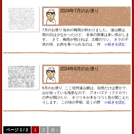
2024年7月のお便り
7月のお便り 短めの梅雨が終わりました。 遠山郷は、
雨の日は少なかったけど、 全体の雨量は多い気がしま
す。 さて、梅雨が明ければ、土曜のウシ。 オラの子
供の頃、お肉を食べられるのは、 何
≫続きを読む
2024年6月のお便り
6月のお便り ここ信州遠山郷は、自然だけは豊かで、
山が迫っている地形なので、 アオバズク（フクロウ）
の声が聞けたり、 キツツキが木をつつく音が聞こえた
りします。 この頃の早朝、近くの野
≫続きを読む
ページ 1 / 2
1
2
次 ›