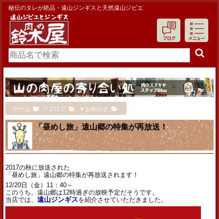
秘伝のタレが絶品・遠山ジンギスと天然遠山ジビエ
ホーム
▽ブログ
▼お知らせ
「昼めし旅」遠山郷の特集が再放送！
2017の秋に放送された
「昼めし旅」遠山郷の特集が再放送されます！
12/20日（金）11：40～
このうち、遠山郷は12時過ぎの放映予定だそうです。
当店では、
遠山ジンギス
を紹介させていただきました。