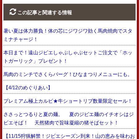
この記事と関連する情報
暑い夏は体力勝負！体の芯にジワジワ効く馬肉焼肉でスタ
ミナチャージ！
本日まで！遠山ジビエしゃぶしゃぶセットご注文で「ホッ
トガーリック」プレゼント！
馬肉のミンチでさくらバーグ！ひなまつりメニューにも。
【4/12のめぐりあい】
プレミアム極上カルビ★牛ショートリブ数量限定セール！
ささっとつるりと夏の麺。 夏のジビエ麺のイチオシはジ
ビエそば！ 天然猪肉で旨味凝縮の猪そばセット！
【11/15狩猟解禁！ジビエシーズン到来！山の恵みを味わお