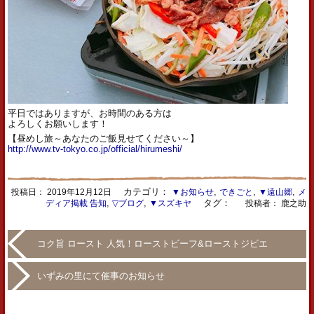
平日ではありますが、お時間のある方は
よろしくお願いします！
【昼めし旅～あなたのご飯見せてください～】
http://www.tv-tokyo.co.jp/official/hirumeshi/
カテゴリ：
,
,
,
投稿日：
2019年12月12日
▼お知らせ
できごと
▼遠山郷
メ
,
,
タグ：
ディア掲載 告知
▽ブログ
▼スズキヤ
投稿者： 鹿之助
コク旨 ロースト 人気！ローストビーフ&ローストジビエ
いずみの里にて催事のお知らせ