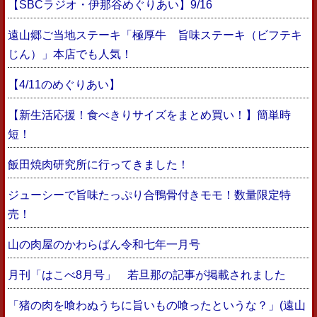
【SBCラジオ・伊那谷めぐりあい】9/16
遠山郷ご当地ステーキ「極厚牛 旨味ステーキ（ビフテキ
じん）」本店でも人気！
【4/11のめぐりあい】
【新生活応援！食べきりサイズをまとめ買い！】簡単時
短！
飯田焼肉研究所に行ってきました！
ジューシーで旨味たっぷり合鴨骨付きモモ！数量限定特
売！
山の肉屋のかわらばん令和七年一月号
月刊「はこべ8月号」 若旦那の記事が掲載されました
「猪の肉を喰わぬうちに旨いもの喰ったというな？」(遠山