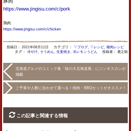
豚肉
https://www.jingisu.com/c/pork
鶏肉
https://www.jingisu.com/c/chicken
カテゴリ：
,
,
投稿日：
2021年08月11日
▽ブログ
▽レシピ
猪肉レシピ
タグ：
,
,
,
冷や汁
そうめん
生姜焼き
冷レモンうどん
投稿者： 鹿之助
北海道グルメのコミック集「味の大北海道展」にジンギスカンが
掲載
ご予算や人数に合わせて選べる！焼肉・BBQセットがオススメ！
この記事と関連する情報