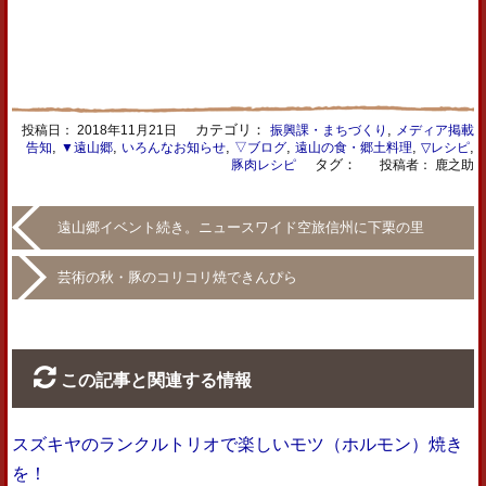
カテゴリ：
,
投稿日：
2018年11月21日
振興課・まちづくり
メディア掲載
,
,
,
,
,
,
告知
▼遠山郷
いろんなお知らせ
▽ブログ
遠山の食・郷土料理
▽レシピ
タグ：
豚肉レシピ
投稿者： 鹿之助
遠山郷イベント続き。ニュースワイド空旅信州に下栗の里
芸術の秋・豚のコリコリ焼できんぴら
この記事と関連する情報
スズキヤのランクルトリオで楽しいモツ（ホルモン）焼き
を！