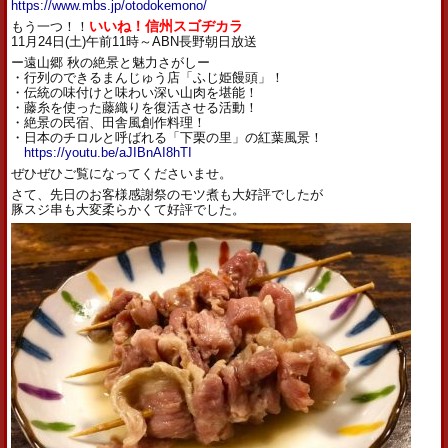
https://www.mbs.jp/otodokemono/
もう一つ！！
いいね！信州スゴヂカラ
11月24日(土)午前11時～ABN長野朝日放送
ー遠山郷 秋の絶景と魅力さがしー
・行列のできるまんじゅう店「ふじ姫饅頭」！
・伝統の味付けと味わい深い山肉を堪能！
・藤糸を使った藤織りを復活させる活動！
・絶景の民宿、田舎風創作料理！
・日本のチロルと呼ばれる「下栗の里」の紅葉風景！
https://youtu.be/aJIBnAI8hTI
ぜひぜひご覧になってくださいませ。
さて、先日のお客様感謝祭のモツ煮も大好評でしたが
豚スジ串も大変柔らかくて好評でした。