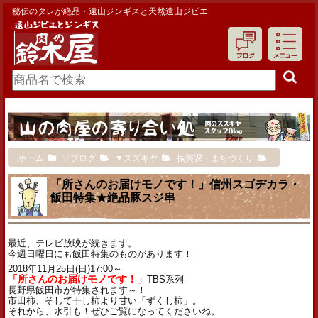
秘伝のタレが絶品・遠山ジンギスと天然遠山ジビエ
ホーム
▽ブログ
▼スズキヤ
振興課・まちづくり
「所さんのお届けモノです！」信州スゴヂカラ・
飯田特集★絶品豚スジ串
最近、テレビ放映が続きます。
今週日曜日にも飯田特集のものがあります！
2018年11月25日(日)17:00～
「所さんのお届けモノです！」
TBS系列
長野県飯田市が特集されます～！
市田柿、そして干し柿より甘い「ずくし柿」。
それから、水引も！ぜひご覧になってくださいね。