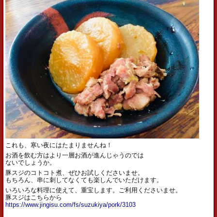
これも、寒い夜にはたまりませんね！
お酒を飲む方はより一層お酒が進んじゃうのでは
ないでしょうか。
豚スジのコトコト煮、ぜひお試しくださいませ。
もちろん、串に刺してなくても楽しんでいただけます。
いろいろな料理に使えて、重宝します。ご利用くださいませ。
豚スジはこちらから
https://www.jingisu.com/fs/suzukiya/pork/3103