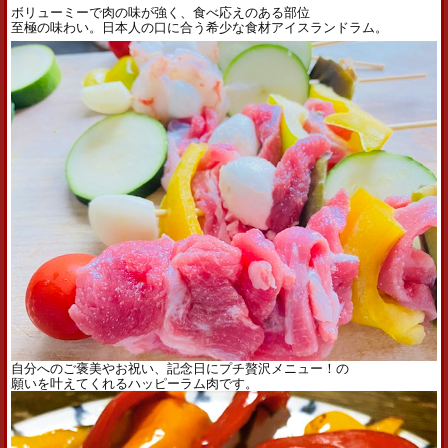
ボリューミーで肉の味が強く、食べ応えのある部位
至極の味わい。日本人の口に合う希少な食材
アイス
ランド
ラム
。
自分へのご褒美やお祝い、記念日にプチ贅沢メニュー！の
願いを叶えてくれるハッピー
ラム
肉です。