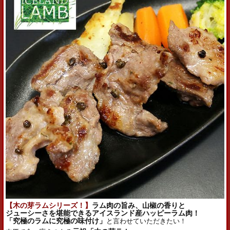
【木の芽
ラムシリーズ
！】
ラム
肉の旨み、山椒の香りと
ジューシーさを堪能できる
アイス
ランド
産ハッピー
ラム
肉！
「究極の
ラム
に究極の味付け」
と言わせていただきたい！