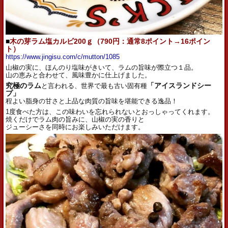
■
木の芽ラム塩カルビ200ｇ（790
円：通常8ポイント→16ポイン
ト）
https://www.jingisu.com/c/
mutton/1085
山椒の実に、ほんのり塩味がきいて、
ラム
の旨味が際立つ１品。
山の恵みと合わせて、風味豊かに仕上げました。
究極の
ラム
と言われる、世界で最も古い固有種
「
アイス
ランド
シー
プ」
程よい脂身の甘さと上品な肉質の旨味を堪能できる逸品！
1度食べた方は、
この味わいを忘れられないとおっしゃってくれます。
焼くだけで
ラム
肉の旨みに、山椒の実の香りと
ジューシーさを同時にお楽しみいただけます。