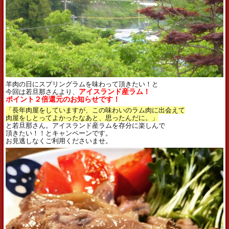
羊肉の日にスプリングラムを味わって頂きたい！と
今回は若旦那さんより、
アイスランド産ラム！
ポイント２倍還元のお知らせです！
「長年肉屋をしていますが、この味わいの
ラム
肉に出会えて
肉屋をしとってよかったなあと、思ったんだに。」
と若旦那さん。アイスランド産ラムを存分に楽しんで
頂きたい！！とキャンペーンです。
お見逃しなくご利用くださいませ。