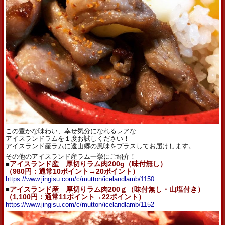
この豊かな味わい、幸せ気分になれるレアな
アイス
ランド
ラム
を１度お試しください！
アイス
ランド
産
ラム
に遠山郷の風味をプラスしてお届けします。
その他のアイスランド産ラム一挙にご紹介！
■
アイスランド産 厚切りラム肉200g（味付無し）
（980
円：通常10
ポイント→20ポイント）
https://www.jingisu.com/c/mutton/icelandlamb/1150
■
アイスランド産 厚切りラム肉200ｇ（味付無し・山塩付き）
（1,100円：通常11ポイント→22ポイント）
https://www.jingisu.com/c/mutton/icelandlamb/1152