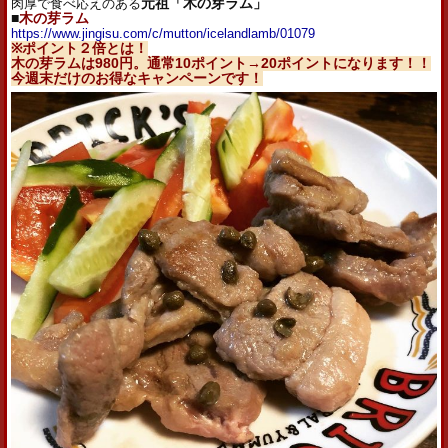
肉厚で食べ応えのある
元祖「木の芽
ラム
」
■
木の芽ラム
https://www.jingisu.com/c/
mutton/icelandlamb/01079
※ポイント２倍とは！
木の芽ラムは980円。通常10ポイント→20ポイントになります！！
今週末だけのお得なキャンペーンです！