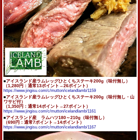
■
アイスランド産ラムレッグひとくちステーキ200g（味付無し）
（1,280円：通常13ポイント→26ポイント）
https://www.jingisu.com/c/mutton/icelandlamb/1159
■
アイスランド産ラムレッグひとくちステーキ200g（味付無し・山
ワサビ付）
（1,350円：通常14ポイント→27ポイント）
https://www.jingisu.com/c/mutton/icelandlamb/1161
■
アイス
ランド
産
ラム
ハツ180～210g（味付無し）
（690
円：通常7ポイント→14ポイント）
https://www.jingisu.com/c/
mutton/icelandlamb/1167