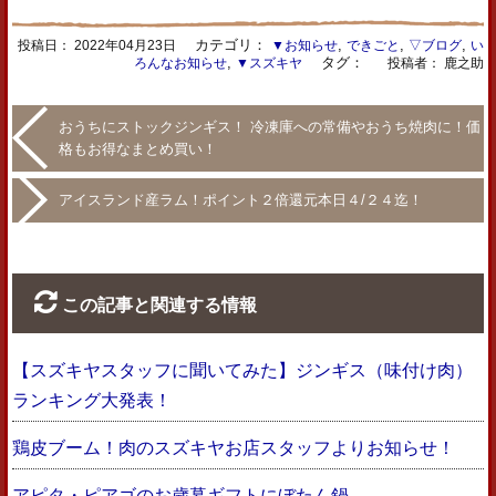
カテゴリ：
,
,
,
投稿日：
2022年04月23日
▼お知らせ
できごと
▽ブログ
い
,
タグ：
ろんなお知らせ
▼スズキヤ
投稿者： 鹿之助
おうちにストックジンギス！ 冷凍庫への常備やおうち焼肉に！価
格もお得なまとめ買い！
アイスランド産ラム！ポイント２倍還元本日４/２４迄！
この記事と関連する情報
【スズキヤスタッフに聞いてみた】ジンギス（味付け肉）
ランキング大発表！
鶏皮ブーム！肉のスズキヤお店スタッフよりお知らせ！
アピタ・ピアゴのお歳暮ギフトにぼたん鍋