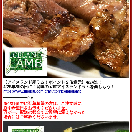
【アイスランド産ラム！ポイント２倍還元】4/24迄！
4/29羊肉の日に！旨味の宝庫アイスランドラムを楽しもう！
https://www.jingisu.com/c/mutton/icelandlamb
━━━━━━━━━━☆★
※4/29までに到着希望の方は、ご注文時に
必ず希望日をお伝えくださいませ。
万が一、配送の都合でご希望に添えなかった
場合にはご容赦くださいませ。